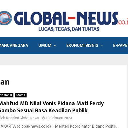
MANCANEGARA
UMUM
EKONOMI BISNIS
E-PAPE
han
Nasional
Utama
Mahfud MD Nilai Vonis Pidana Mati Ferdy
Sambo Sesuai Rasa Keadilan Publik
oleh
Redaksi Global News
13 Februari 2023
JAKARTA (global-news.co.id) – Menteri Koordinator Bidang Politik,