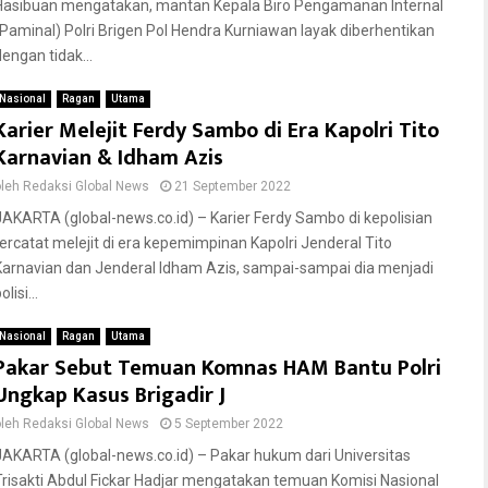
Hasibuan mengatakan, mantan Kepala Biro Pengamanan Internal
(Paminal) Polri Brigen Pol Hendra Kurniawan layak diberhentikan
dengan tidak...
Nasional
Ragan
Utama
Karier Melejit Ferdy Sambo di Era Kapolri Tito
Karnavian & Idham Azis
oleh
Redaksi Global News
21 September 2022
JAKARTA (global-news.co.id) – Karier Ferdy Sambo di kepolisian
tercatat melejit di era kepemimpinan Kapolri Jenderal Tito
Karnavian dan Jenderal Idham Azis, sampai-sampai dia menjadi
olisi...
Nasional
Ragan
Utama
Pakar Sebut Temuan Komnas HAM Bantu Polri
Ungkap Kasus Brigadir J
oleh
Redaksi Global News
5 September 2022
JAKARTA (global-news.co.id) – Pakar hukum dari Universitas
Trisakti Abdul Fickar Hadjar mengatakan temuan Komisi Nasional