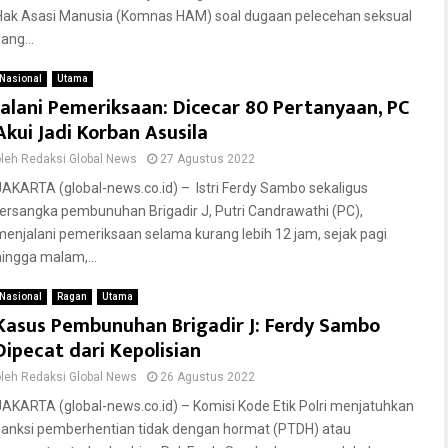
Hak Asasi Manusia (Komnas HAM) soal dugaan pelecehan seksual
ang...
Nasional
Utama
Jalani Pemeriksaan: Dicecar 80 Pertanyaan, PC
Akui Jadi Korban Asusila
oleh
Redaksi Global News
27 Agustus 2022
JAKARTA (global-news.co.id) – Istri Ferdy Sambo sekaligus
tersangka pembunuhan Brigadir J, Putri Candrawathi (PC),
menjalani pemeriksaan selama kurang lebih 12 jam, sejak pagi
hingga malam,...
Nasional
Ragan
Utama
Kasus Pembunuhan Brigadir J: Ferdy Sambo
Dipecat dari Kepolisian
oleh
Redaksi Global News
26 Agustus 2022
JAKARTA (global-news.co.id) – Komisi Kode Etik Polri menjatuhkan
sanksi pemberhentian tidak dengan hormat (PTDH) atau