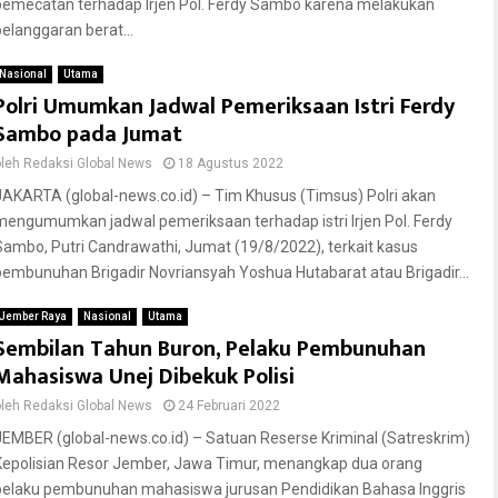
pemecatan terhadap Irjen Pol. Ferdy Sambo karena melakukan
pelanggaran berat...
Nasional
Utama
Polri Umumkan Jadwal Pemeriksaan Istri Ferdy
Sambo pada Jumat
oleh
Redaksi Global News
18 Agustus 2022
JAKARTA (global-news.co.id) – Tim Khusus (Timsus) Polri akan
mengumumkan jadwal pemeriksaan terhadap istri Irjen Pol. Ferdy
Sambo, Putri Candrawathi, Jumat (19/8/2022), terkait kasus
pembunuhan Brigadir Novriansyah Yoshua Hutabarat atau Brigadir...
Jember Raya
Nasional
Utama
Sembilan Tahun Buron, Pelaku Pembunuhan
Mahasiswa Unej Dibekuk Polisi
oleh
Redaksi Global News
24 Februari 2022
JEMBER (global-news.co.id) – Satuan Reserse Kriminal (Satreskrim)
Kepolisian Resor Jember, Jawa Timur, menangkap dua orang
pelaku pembunuhan mahasiswa jurusan Pendidikan Bahasa Inggris