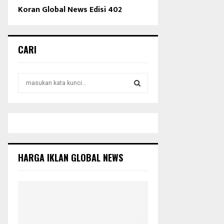
Koran Global News Edisi 402
CARI
S
e
a
S
r
c
E
h
f
A
o
HARGA IKLAN GLOBAL NEWS
r
R
:
C
H