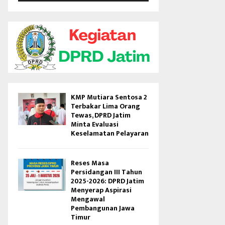
V
i
d
e
o
KMP Mutiara Sentosa 2
Terbakar Lima Orang
Tewas, DPRD Jatim
Minta Evaluasi
Keselamatan Pelayaran
Reses Masa
Persidangan III Tahun
2025-2026: DPRD Jatim
Menyerap Aspirasi
Mengawal
Pembangunan Jawa
Timur