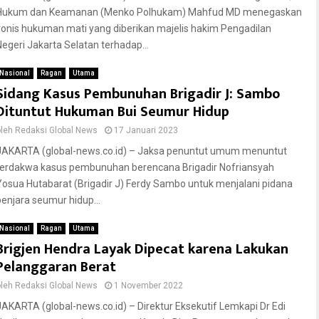
Hukum dan Keamanan (Menko Polhukam) Mahfud MD menegaskan
vonis hukuman mati yang diberikan majelis hakim Pengadilan
Negeri Jakarta Selatan terhadap...
Nasional
Ragan
Utama
Sidang Kasus Pembunuhan Brigadir J: Sambo
Dituntut Hukuman Bui Seumur Hidup
oleh
Redaksi Global News
17 Januari 2023
JAKARTA (global-news.co.id) – Jaksa penuntut umum menuntut
terdakwa kasus pembunuhan berencana Brigadir Nofriansyah
Yosua Hutabarat (Brigadir J) Ferdy Sambo untuk menjalani pidana
penjara seumur hidup...
Nasional
Ragan
Utama
Brigjen Hendra Layak Dipecat karena Lakukan
Pelanggaran Berat
oleh
Redaksi Global News
1 November 2022
JAKARTA (global-news.co.id) – Direktur Eksekutif Lemkapi Dr Edi