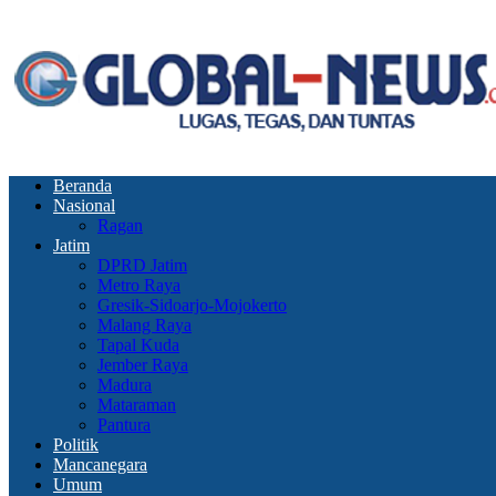
Beranda
Nasional
Ragan
Jatim
DPRD Jatim
Metro Raya
Gresik-Sidoarjo-Mojokerto
Malang Raya
Tapal Kuda
Jember Raya
Madura
Mataraman
Pantura
Politik
Mancanegara
Umum