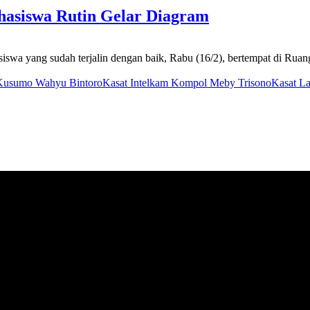
Mahasiswa Rutin Gelar Diagram
swa yang sudah terjalin dengan baik, Rabu (16/2), bertempat di Ruang
 Kusumo Wahyu Bintoro
Kasat Intelkam Kompol Meby Trisono
Kasat L