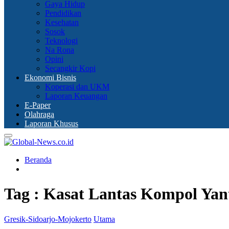
Gaya Hidup
Pendidikan
Kesehatan
Sosok
Teknologi
Na Rona
Opini
Secangkir Kopi
Ekonomi Bisnis
Koperasi dan UKM
Laporan Keuangan
E-Paper
Olahraga
Laporan Khusus
Primary
Menu
Beranda
Tag : Kasat Lantas Kompol Ya
Gresik-Sidoarjo-Mojokerto
Utama