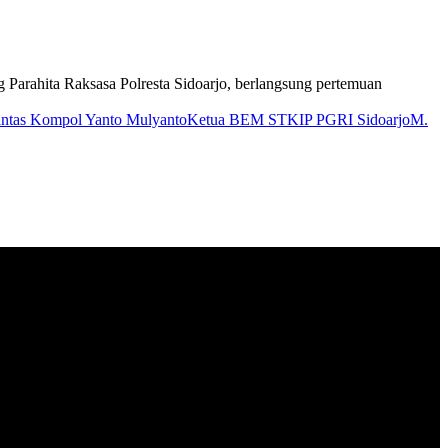
 Parahita Raksasa Polresta Sidoarjo, berlangsung pertemuan
antas Kompol Yanto Mulyanto
Ketua BEM STKIP PGRI Sidoarjo
M.