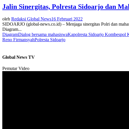
Jalin Sinergitas, Polresta Sidoarjo dan 
oleh
Redaksi Global News
16 Februari 2022
SIDOARJO (global-news.co.id) – Menjaga sinergitas Polri dan mahasi
Diagram...
Diagram
Dialog bersama mahasiswa
Kapolresta Sidoarjo Kombespol
Reno Firmansyah
Polresta Sidoarjo
Global News TV
Pemutar Video