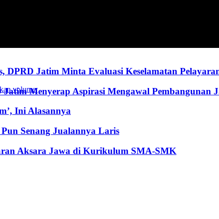
, DPRD Jatim Minta Evaluasi Keselamatan Pelayara
kan volume.
RD Jatim Menyerap Aspirasi Mengawal Pembangunan 
’, Ini Alasannya
Pun Senang Jualannya Laris
jaran Aksara Jawa di Kurikulum SMA-SMK