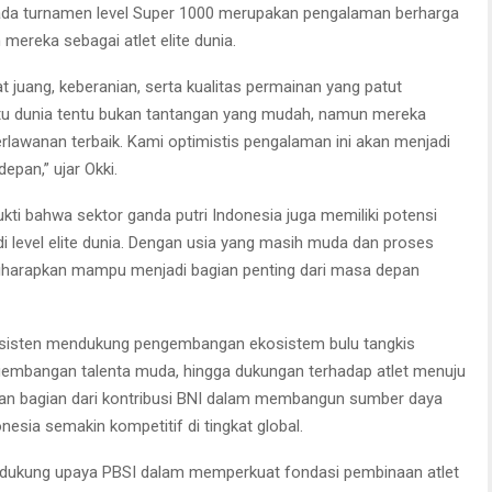
pada turnamen level Super 1000 merupakan pengalaman berharga
reka sebagai atlet elite dunia.
 juang, keberanian, serta kualitas permainan yang patut
tu dunia tentu bukan tantangan yang mudah, namun mereka
lawanan terbaik. Kami optimistis pengalaman ini akan menjadi
pan,” ujar Okki.
ti bahwa sektor ganda putri Indonesia juga memiliki potensi
i level elite dunia. Dengan usia yang masih muda dan proses
diharapkan mampu menjadi bagian penting dari masa depan
onsisten mendukung pengembangan ekosistem bulu tangkis
engembangan talenta muda, hingga dukungan terhadap atlet menuju
akan bagian dari kontribusi BNI dalam membangun sumber daya
ia semakin kompetitif di tingkat global.
dukung upaya PBSI dalam memperkuat fondasi pembinaan atlet