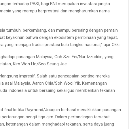
ukungan terhadap PBSI, bagi BNI merupakan investasi jangka
ndonesia yang mampu berprestasi dan mengharumkan nama
nesia tumbuh, berkembang, dan mampu bersaing dengan pemain
rkuat keyakinan bahwa dengan ekosistem pembinaan yang tepat,
 yang menjaga tradisi prestasi bulu tangkis nasional,” ujar Okki.
ghadapi pasangan Malaysia, Goh Sze Fei/Nur Izzuddin, yang
latan, Kim Won Ho/Seo Seung Jae.
rlangsung impresif. Salah satu pencapaian penting mereka
ia asal Malaysia, Aaron Chia/Soh Wooi Yik. Kemenangan
muda Indonesia untuk bersaing sekaligus memberikan tekanan
at final ketika Raymond/Joaquin berhasil menaklukkan pasangan
 pertarungan sengit tiga gim. Dalam pertandingan tersebut,
, ketenangan dalam menghadapi tekanan, serta daya juang