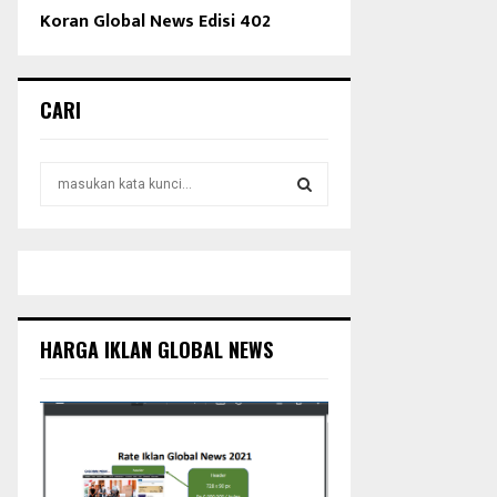
Koran Global News Edisi 402
CARI
S
e
a
S
r
c
E
h
f
A
o
HARGA IKLAN GLOBAL NEWS
r
R
:
C
H