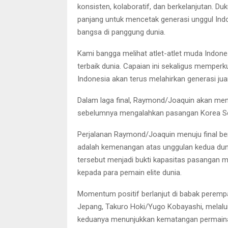
konsisten, kolaboratif, dan berkelanjutan. D
panjang untuk mencetak generasi unggul I
bangsa di panggung dunia.
Kami bangga melihat atlet-atlet muda Indo
terbaik dunia. Capaian ini sekaligus mempe
Indonesia akan terus melahirkan generasi juara
Dalam laga final, Raymond/Joaquin akan men
sebelumnya mengalahkan pasangan Korea Se
Perjalanan Raymond/Joaquin menuju final be
adalah kemenangan atas unggulan kedua dun
tersebut menjadi bukti kapasitas pasangan 
kepada para pemain elite dunia.
Momentum positif berlanjut di babak peremp
Jepang, Takuro Hoki/Yugo Kobayashi, melalui
keduanya menunjukkan kematangan permainan