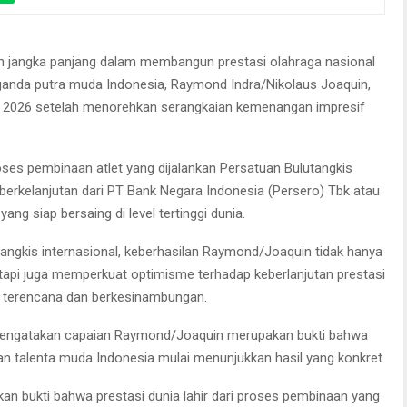
jangka panjang dalam membangun prestasi olahraga nasional
ganda putra muda Indonesia, Raymond Indra/Nikolaus Joaquin,
pen 2026 setelah menorehkan serangkaian kemenangan impresif
ses pembinaan atlet yang dijalankan Persatuan Bulutangkis
erkelanjutan dari PT Bank Negara Indonesia (Persero) Tbk atau
ng siap bersaing di level tertinggi dunia.
tangkis internasional, keberhasilan Raymond/Joaquin tidak hanya
tapi juga memperkuat optimisme terhadap keberlanjutan prestasi
ng terencana dan berkesinambungan.
mengatakan capaian Raymond/Joaquin merupakan bukti bahwa
n talenta muda Indonesia mulai menunjukkan hasil yang konkret.
n bukti bahwa prestasi dunia lahir dari proses pembinaan yang