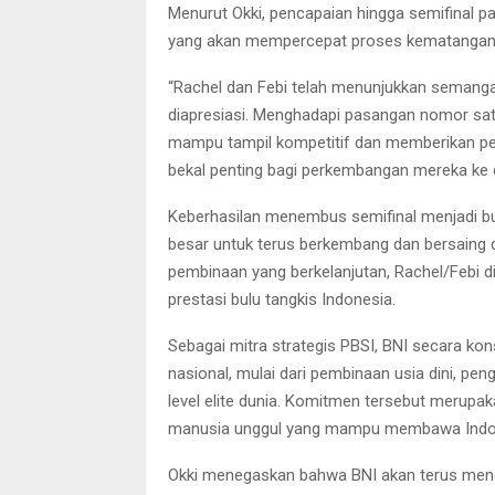
Menurut Okki, pencapaian hingga semifinal 
yang akan mempercepat proses kematangan me
“Rachel dan Febi telah menunjukkan semangat
diapresiasi. Menghadapi pasangan nomor sa
mampu tampil kompetitif dan memberikan per
bekal penting bagi perkembangan mereka ke de
Keberhasilan menembus semifinal menjadi buk
besar untuk terus berkembang dan bersaing d
pembinaan yang berkelanjutan, Rachel/Febi 
prestasi bulu tangkis Indonesia.
Sebagai mitra strategis PBSI, BNI secara k
nasional, mulai dari pembinaan usia dini, p
level elite dunia. Komitmen tersebut merup
manusia unggul yang mampu membawa Indones
Okki menegaskan bahwa BNI akan terus men