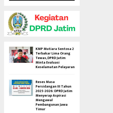
V
i
d
e
o
KMP Mutiara Sentosa 2
Terbakar Lima Orang
Tewas, DPRD Jatim
Minta Evaluasi
Keselamatan Pelayaran
Reses Masa
Persidangan III Tahun
2025-2026: DPRD Jatim
Menyerap Aspirasi
Mengawal
Pembangunan Jawa
Timur