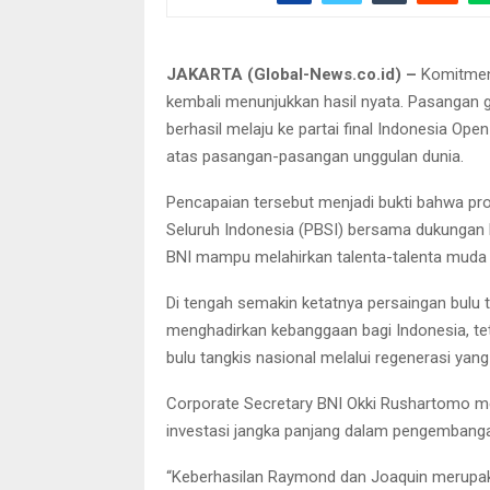
JAKARTA (Global-News.co.id) –
Komitmen 
kembali menunjukkan hasil nyata. Pasangan 
berhasil melaju ke partai final Indonesia O
atas pasangan-pasangan unggulan dunia.
Pencapaian tersebut menjadi bukti bahwa pro
Seluruh Indonesia (PBSI) bersama dukungan b
BNI mampu melahirkan talenta-talenta muda ya
Di tengah semakin ketatnya persaingan bulu 
menghadirkan kebanggaan bagi Indonesia, te
bulu tangkis nasional melalui regenerasi ya
Corporate Secretary BNI Okki Rushartomo 
investasi jangka panjang dalam pengembanga
“Keberhasilan Raymond dan Joaquin merupaka