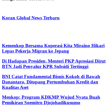
Koran Global News Terbaru
Kemenkop Bersama Koperasi Kita Miraino Hikari
Lepas Pekerja Migran ke Jepang
Di Hadapan Presiden, Menteri PKP Apresiasi Dirut
BTN Jadi Penyalur KPR Subsidi Tertinggi
BNI Catat Fundamental Bisnis Kokoh di Bawah
Danantara, Ditopang Pertumbuhan Kredit dan
Kualitas Aset
Menkop: Program KDKMP Wujud Nyata Buah
Pemikiran Soemitro Djojohadikusumo