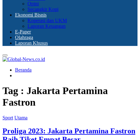
Opini
Secangkir Kopi
Ekonomi Bisnis
Koperasi dan UKM
Laporan Keuangan
E-Paper
Olahraga
Laporan Khusus
Primary
Menu
Beranda
Tag : Jakarta Pertamina
Fastron
Sport
Utama
Proliga 2023: Jakarta Pertamina Fastron
Raih Tiket Empat Besar