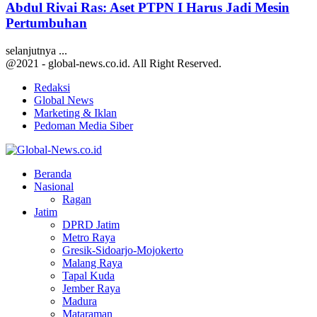
Abdul Rivai Ras: Aset PTPN I Harus Jadi Mesin
Pertumbuhan
selanjutnya ...
@2021 - global-news.co.id. All Right Reserved.
Redaksi
Global News
Marketing & Iklan
Pedoman Media Siber
Facebook
Twitter
Youtube
Beranda
Nasional
Ragan
Jatim
DPRD Jatim
Metro Raya
Gresik-Sidoarjo-Mojokerto
Malang Raya
Tapal Kuda
Jember Raya
Madura
Mataraman