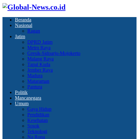
Beranda
Nasional
Ragan
Jatim
DPRD Jatim
Metro Raya
Gresik-Sidoarjo-Mojokerto
Malang Raya
Tapal Kuda
Jember Raya
Madura
Mataraman
Pantura
Politik
Mancanegara
Umum
Gaya Hidup
Pendidikan
Kesehatan
Sosok
Teknologi
Na Rona