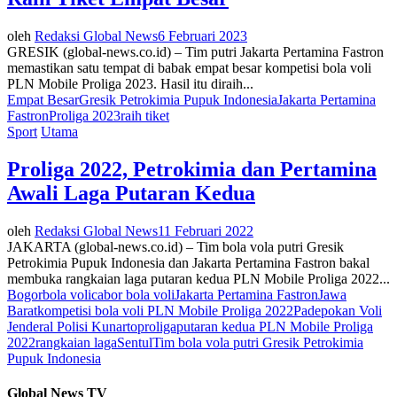
oleh
Redaksi Global News
6 Februari 2023
GRESIK (global-news.co.id) – Tim putri Jakarta Pertamina Fastron
memastikan satu tempat di babak empat besar kompetisi bola voli
PLN Mobile Proliga 2023. Hasil itu diraih...
Empat Besar
Gresik Petrokimia Pupuk Indonesia
Jakarta Pertamina
Fastron
Proliga 2023
raih tiket
Sport
Utama
Proliga 2022, Petrokimia dan Pertamina
Awali Laga Putaran Kedua
oleh
Redaksi Global News
11 Februari 2022
JAKARTA (global-news.co.id) – Tim bola vola putri Gresik
Petrokimia Pupuk Indonesia dan Jakarta Pertamina Fastron bakal
membuka rangkaian laga putaran kedua PLN Mobile Proliga 2022...
Bogor
bola voli
cabor bola voli
Jakarta Pertamina Fastron
Jawa
Barat
kompetisi bola voli PLN Mobile Proliga 2022
Padepokan Voli
Jenderal Polisi Kunarto
proliga
putaran kedua PLN Mobile Proliga
2022
rangkaian laga
Sentul
Tim bola vola putri Gresik Petrokimia
Pupuk Indonesia
Global News TV