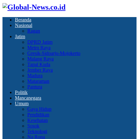
Beranda
Nasional
Ragan
Jatim
DPRD Jatim
Metro Raya
Gresik-Sidoarjo-Mojokerto
Malang Raya
Tapal Kuda
Jember Raya
Madura
Mataraman
Pantura
Politik
Mancanegara
Umum
Gaya Hidup
Pendidikan
Kesehatan
Sosok
Teknologi
Na Rona