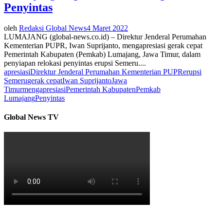
Penyintas
oleh
Redaksi Global News
4 Maret 2022
LUMAJANG (global-news.co.id) – Direktur Jenderal Perumahan
Kementerian PUPR, Iwan Suprijanto, mengapresiasi gerak cepat
Pemerintah Kabupaten (Pemkab) Lumajang, Jawa Timur, dalam
penyiapan relokasi penyintas erupsi Semeru....
apresiasi
Direktur Jenderal Perumahan Kementerian PUPR
erupsi
Semeru
gerak cepat
Iwan Suprijanto
Jawa
Timur
mengapresiasi
Pemerintah Kabupaten
Pemkab
Lumajang
Penyintas
Global News TV