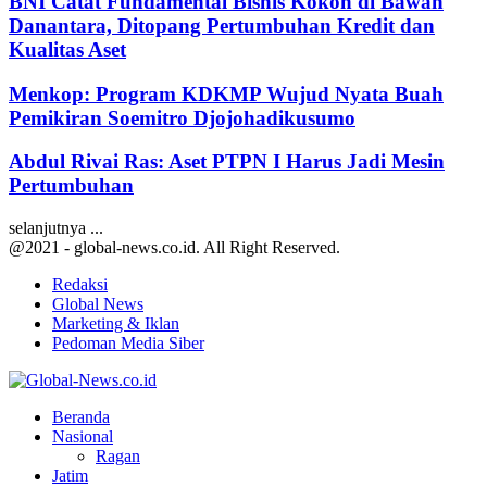
BNI Catat Fundamental Bisnis Kokoh di Bawah
Danantara, Ditopang Pertumbuhan Kredit dan
Kualitas Aset
Menkop: Program KDKMP Wujud Nyata Buah
Pemikiran Soemitro Djojohadikusumo
Abdul Rivai Ras: Aset PTPN I Harus Jadi Mesin
Pertumbuhan
selanjutnya ...
@2021 - global-news.co.id. All Right Reserved.
Redaksi
Global News
Marketing & Iklan
Pedoman Media Siber
Facebook
Twitter
Youtube
Beranda
Nasional
Ragan
Jatim