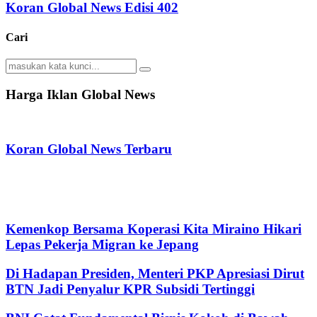
Koran Global News Edisi 402
Cari
Search
Search
for:
Harga Iklan Global News
Koran Global News Terbaru
Kemenkop Bersama Koperasi Kita Miraino Hikari
Lepas Pekerja Migran ke Jepang
Di Hadapan Presiden, Menteri PKP Apresiasi Dirut
BTN Jadi Penyalur KPR Subsidi Tertinggi