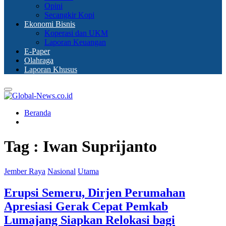
Opini
Secangkir Kopi
Ekonomi Bisnis
Koperasi dan UKM
Laporan Keuangan
E-Paper
Olahraga
Laporan Khusus
Primary
Menu
Beranda
Tag : Iwan Suprijanto
Jember Raya
Nasional
Utama
Erupsi Semeru, Dirjen Perumahan
Apresiasi Gerak Cepat Pemkab
Lumajang Siapkan Relokasi bagi