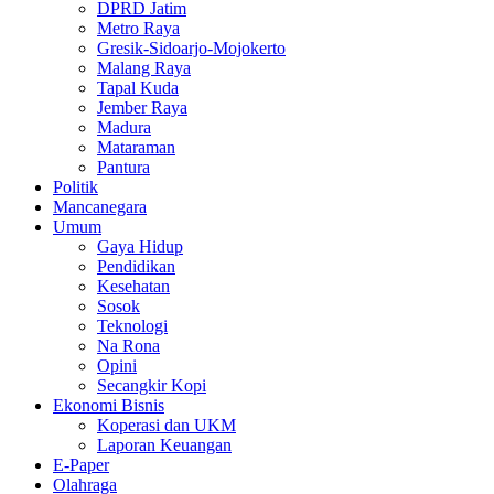
DPRD Jatim
Metro Raya
Gresik-Sidoarjo-Mojokerto
Malang Raya
Tapal Kuda
Jember Raya
Madura
Mataraman
Pantura
Politik
Mancanegara
Umum
Gaya Hidup
Pendidikan
Kesehatan
Sosok
Teknologi
Na Rona
Opini
Secangkir Kopi
Ekonomi Bisnis
Koperasi dan UKM
Laporan Keuangan
E-Paper
Olahraga