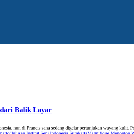
ari Balik Layar
onesia, nun di Prancis sana sedang digelar pertunjukan wayang kulit. P
marto”
lulusan Institut Seni Indonesia Surakarta
Magnifique!
Menonton 