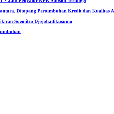
BTN Jadi Penyalur KPR Subsidi Tertinggi
ntara, Ditopang Pertumbuhan Kredit dan Kualitas A
iran Soemitro Djojohadikusumo
rtumbuhan