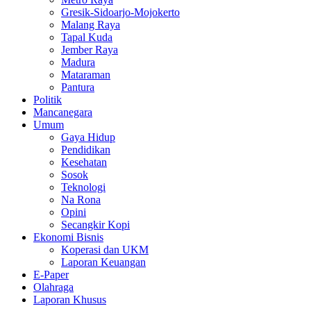
Gresik-Sidoarjo-Mojokerto
Malang Raya
Tapal Kuda
Jember Raya
Madura
Mataraman
Pantura
Politik
Mancanegara
Umum
Gaya Hidup
Pendidikan
Kesehatan
Sosok
Teknologi
Na Rona
Opini
Secangkir Kopi
Ekonomi Bisnis
Koperasi dan UKM
Laporan Keuangan
E-Paper
Olahraga
Laporan Khusus