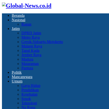
Beranda
Nasional
Ragan
Jatim
DPRD Jatim
Metro Raya
Gresik-Sidoarjo-Mojokerto
Malang Raya
Tapal Kuda
Jember Raya
Madura
Mataraman
Pantura
Politik
Mancanegara
Umum
Gaya Hidup
Pendidikan
Kesehatan
Sosok
Teknologi
Na Rona