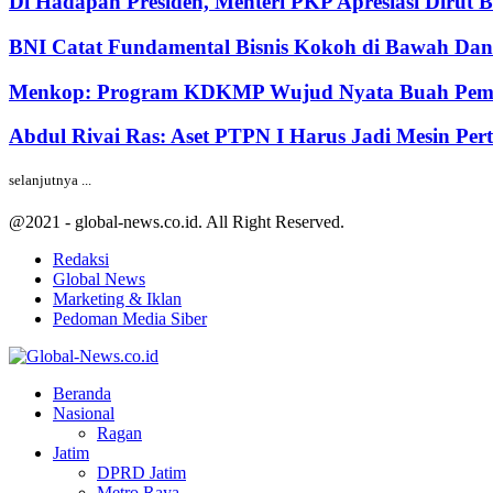
Di Hadapan Presiden, Menteri PKP Apresiasi Dirut 
BNI Catat Fundamental Bisnis Kokoh di Bawah Dana
Menkop: Program KDKMP Wujud Nyata Buah Pemik
Abdul Rivai Ras: Aset PTPN I Harus Jadi Mesin Pe
selanjutnya ...
@2021 - global-news.co.id. All Right Reserved.
Redaksi
Global News
Marketing & Iklan
Pedoman Media Siber
Facebook
Twitter
Youtube
Beranda
Nasional
Ragan
Jatim
DPRD Jatim
Metro Raya