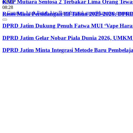
KMP Mutiara Sentosa 2 Terbakar Lima Orang Tewas
00:00
08:28
Gunakan Anak Panah Atas/Bawah untuk menaikkan atau menurun
Reses Masa Persidangan III Tahun 2025-2026: DP
DPRD Jatim Dukung Penuh Fatwa MUI ‘Vape Haram
DPRD Jatim Gelar Nobar Piala Dunia 2026, UMKM 
DPRD Jatim Minta Integrasi Metode Baru Pembela