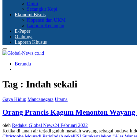
Opini
Secangkir Kopi
Ekonomi Bisnis
Koperasi dan UKM
Laporan Keuangan
E-Paper
Olahraga
Laporan Khusus
Primary
Menu
Beranda
Tag : Indah sekali
Gaya Hidup
Mancanegara
Utama
Orang Prancis Kagum Menonton Wayang d
oleh
Redaksi Global News
24 Februari 2022
Ketika di tanah air terjadi gaduh masalah wayang sebagai budaya Ind
Christophe Moure
di Paris
Indah sekali
ISI Surakarta
lakon “Alas Wana