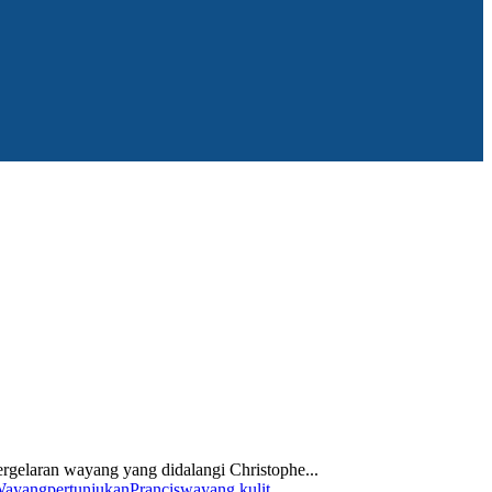
ergelaran wayang yang didalangi Christophe...
Wayang
pertunjukan
Prancis
wayang kulit