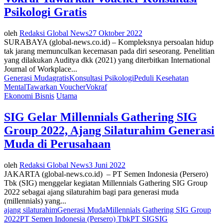
Psikologi Gratis
oleh
Redaksi Global News
27 Oktober 2022
SURABAYA (global-news.co.id) – Kompleksnya persoalan hidup
tak jarang memunculkan kecemasan pada diri seseorang. Penelitian
yang dilakukan Auditya dkk (2021) yang diterbitkan International
Journal of Workplace...
Generasi Muda
gratis
Konsultasi Psikologi
Peduli Kesehatan
Mental
Tawarkan Voucher
Vokraf
Ekonomi Bisnis
Utama
SIG Gelar Millennials Gathering SIG
Group 2022, Ajang Silaturahim Generasi
Muda di Perusahaan
oleh
Redaksi Global News
3 Juni 2022
JAKARTA (global-news.co.id) – PT Semen Indonesia (Persero)
Tbk (SIG) menggelar kegiatan Millennials Gathering SIG Group
2022 sebagai ajang silaturahim bagi para generasi muda
(millennials) yang...
ajang silaturahim
Generasi Muda
Millennials Gathering SIG Group
2022
PT Semen Indonesia (Persero) Tbk
PT SIG
SIG