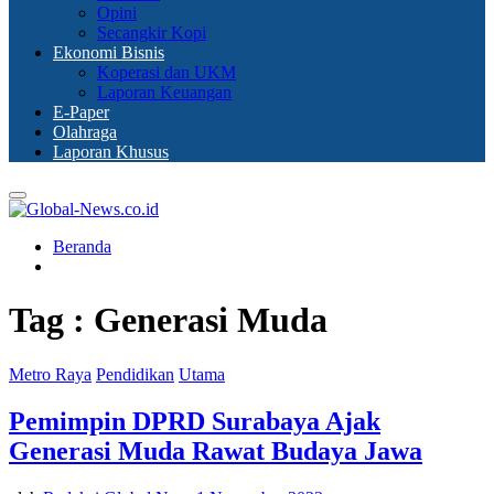
Opini
Secangkir Kopi
Ekonomi Bisnis
Koperasi dan UKM
Laporan Keuangan
E-Paper
Olahraga
Laporan Khusus
Primary
Menu
Beranda
Tag : Generasi Muda
Metro Raya
Pendidikan
Utama
Pemimpin DPRD Surabaya Ajak
Generasi Muda Rawat Budaya Jawa