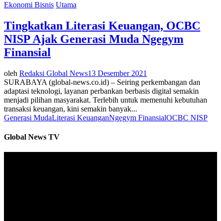
Ekonomi Bisnis
Utama
Tingkatkan Literasi Keuangan, OCBC
NISP Ajak Generasi Muda Ngegym
Finansial
oleh
Redaksi Global News
13 Desember 2021
SURABAYA (global-news.co.id) – Seiring perkembangan dan
adaptasi teknologi, layanan perbankan berbasis digital semakin
menjadi pilihan masyarakat. Terlebih untuk memenuhi kebutuhan
transaksi keuangan, kini semakin banyak...
Generasi Muda
Literasi Keuangan
Ngegym Finansial
OCBC NISP
Global News TV
Pemutar
Video