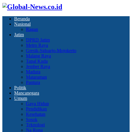
Beranda
Nasional
Ragan
Jatim
DPRD Jatim
Metro Raya
Gresik-Sidoarjo-Mojokerto
Malang Raya
Tapal Kuda
Jember Raya
Madura
Mataraman
Pantura
Politik
Mancanegara
Umum
Gaya Hidup
Pendidikan
Kesehatan
Sosok
Teknologi
Na Rona