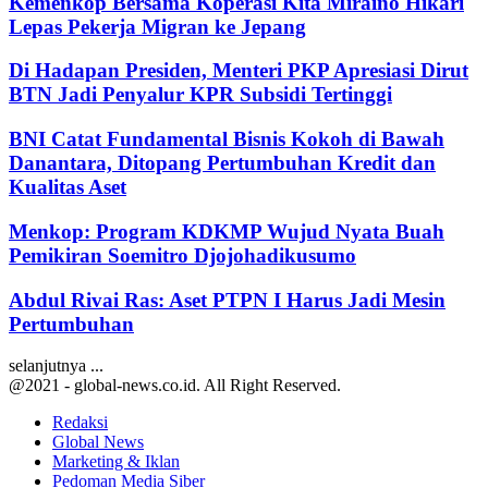
Kemenkop Bersama Koperasi Kita Miraino Hikari
Lepas Pekerja Migran ke Jepang
Di Hadapan Presiden, Menteri PKP Apresiasi Dirut
BTN Jadi Penyalur KPR Subsidi Tertinggi
BNI Catat Fundamental Bisnis Kokoh di Bawah
Danantara, Ditopang Pertumbuhan Kredit dan
Kualitas Aset
Menkop: Program KDKMP Wujud Nyata Buah
Pemikiran Soemitro Djojohadikusumo
Abdul Rivai Ras: Aset PTPN I Harus Jadi Mesin
Pertumbuhan
selanjutnya ...
@2021 - global-news.co.id. All Right Reserved.
Redaksi
Global News
Marketing & Iklan
Pedoman Media Siber