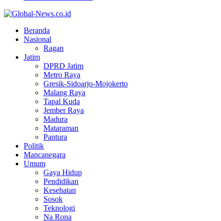
Facebook
Twitter
Youtube
Beranda
Nasional
Ragan
Jatim
DPRD Jatim
Metro Raya
Gresik-Sidoarjo-Mojokerto
Malang Raya
Tapal Kuda
Jember Raya
Madura
Mataraman
Pantura
Politik
Mancanegara
Umum
Gaya Hidup
Pendidikan
Kesehatan
Sosok
Teknologi
Na Rona