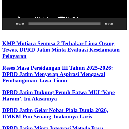
00:00
08:28
KMP Mutiara Sentosa 2 Terbakar Lima Orang
Tewas, DPRD Jatim Minta Evaluasi Keselamatan
Pelayaran
Reses Masa Persidangan III Tahun 2025-2026:
DPRD Jatim Menyerap Aspirasi Mengawal
Pembangunan Jawa Timur
DPRD Jatim Dukung Penuh Fatwa MUI ‘Vape
Haram’, Ini Alasannya
DPRD Jatim Gelar Nobar Piala Dunia 2026,
UMKM Pun Senang Jualannya Laris
DPRD Jatim Minta Integrasi Metode Baru