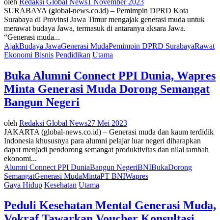
oleh
Redaksi Global News
1 November 2023
SURABAYA (global-news.co.id) – Pemimpin DPRD Kota
Surabaya di Provinsi Jawa Timur mengajak generasi muda untuk
merawat budaya Jawa, termasuk di antaranya aksara Jawa.
“Generasi muda...
Ajak
Budaya Jawa
Generasi Muda
Pemimpin DPRD Surabaya
Rawat
Ekonomi Bisnis
Pendidikan
Utama
Buka Alumni Connect PPI Dunia, Wapres
Minta Generasi Muda Dorong Semangat
Bangun Negeri
oleh
Redaksi Global News
27 Mei 2023
JAKARTA (global-news.co.id) – Generasi muda dan kaum terdidik
Indonesia khususnya para alumni pelajar luar negeri diharapkan
dapat menjadi pendorong semangat produktivitas dan nilai tambah
ekonomi...
Alumni Connect PPI Dunia
Bangun Negeri
BNI
Buka
Dorong
Semangat
Generasi Muda
Minta
PT BNI
Wapres
Gaya Hidup
Kesehatan
Utama
Peduli Kesehatan Mental Generasi Muda,
Vokraf Tawarkan Voucher Konsultasi