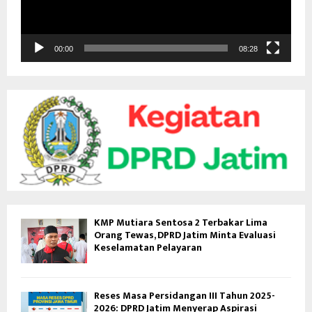
r
V
i
d
00:00
08:28
e
o
KMP Mutiara Sentosa 2 Terbakar Lima
Orang Tewas, DPRD Jatim Minta Evaluasi
Keselamatan Pelayaran
Reses Masa Persidangan III Tahun 2025-
2026: DPRD Jatim Menyerap Aspirasi