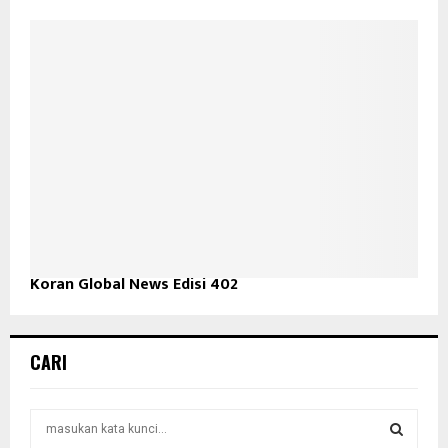
Koran Global News Edisi 402
CARI
S
e