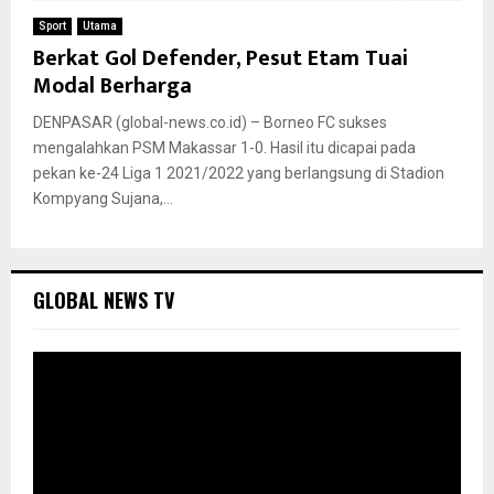
Sport
Utama
Berkat Gol Defender, Pesut Etam Tuai
Modal Berharga
DENPASAR (global-news.co.id) – Borneo FC sukses
mengalahkan PSM Makassar 1-0. Hasil itu dicapai pada
pekan ke-24 Liga 1 2021/2022 yang berlangsung di Stadion
Kompyang Sujana,...
GLOBAL NEWS TV
P
e
m
u
t
a