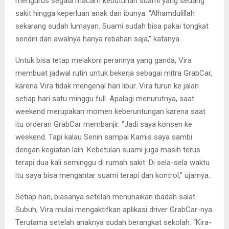
mengurus segala macam kebutuhan suami yang sedang
sakit hingga keperluan anak dan ibunya. “Alhamdulillah
sekarang sudah lumayan. Suami sudah bisa pakai tongkat
sendiri dari awalnya hanya rebahan saja,” katanya.
Untuk bisa tetap melakoni perannya yang ganda, Vira
membuat jadwal rutin untuk bekerja sebagai mitra GrabCar,
karena Vira tidak mengenal hari libur. Vira turun ke jalan
setiap hari satu minggu full. Apalagi menurutnya, saat
weekend merupakan momen keberuntungan karena saat
itu orderan GrabCar membanjir. “Jadi saya konsen ke
weekend. Tapi kalau Senin sampai Kamis saya sambi
dengan kegiatan lain. Kebetulan suami juga masih terus
terapi dua kali seminggu di rumah sakit. Di sela-sela waktu
itu saya bisa mengantar suami terapi dan kontrol,” ujarnya.
Setiap hari, biasanya setelah menunaikan ibadah salat
Subuh, Vira mulai mengaktifkan aplikasi driver GrabCar-nya.
Terutama setelah anaknya sudah berangkat sekolah. “Kira-