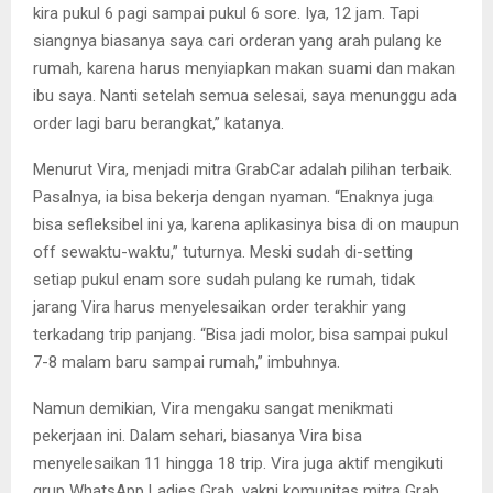
kira pukul 6 pagi sampai pukul 6 sore. Iya, 12 jam. Tapi
siangnya biasanya saya cari orderan yang arah pulang ke
rumah, karena harus menyiapkan makan suami dan makan
ibu saya. Nanti setelah semua selesai, saya menunggu ada
order lagi baru berangkat,” katanya.
Menurut Vira, menjadi mitra GrabCar adalah pilihan terbaik.
Pasalnya, ia bisa bekerja dengan nyaman. “Enaknya juga
bisa sefleksibel ini ya, karena aplikasinya bisa di on maupun
off sewaktu-waktu,” tuturnya. Meski sudah di-setting
setiap pukul enam sore sudah pulang ke rumah, tidak
jarang Vira harus menyelesaikan order terakhir yang
terkadang trip panjang. “Bisa jadi molor, bisa sampai pukul
7-8 malam baru sampai rumah,” imbuhnya.
Namun demikian, Vira mengaku sangat menikmati
pekerjaan ini. Dalam sehari, biasanya Vira bisa
menyelesaikan 11 hingga 18 trip. Vira juga aktif mengikuti
grup WhatsApp Ladies Grab, yakni komunitas mitra Grab