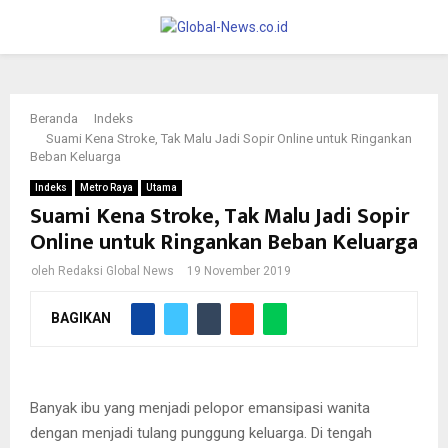
PRIMARY
MENU
Beranda
Indeks
Suami Kena Stroke, Tak Malu Jadi Sopir Online untuk Ringankan
Beban Keluarga
Indeks
Metro Raya
Utama
Suami Kena Stroke, Tak Malu Jadi Sopir
Online untuk Ringankan Beban Keluarga
oleh
Redaksi Global News
19 November 2019
BAGIKAN
Elvira Damayanti M Noer rela banting tulang menjadi sopir online
untuk meringankan beban keluarga saat suami kena stroke.
Banyak ibu yang menjadi pelopor emansipasi wanita
dengan menjadi tulang punggung keluarga. Di tengah