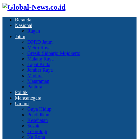
Beranda
Nasional
Ragan
Jatim
DPRD Jatim
Metro Raya
Gresik-Sidoarjo-Mojokerto
Malang Raya
Tapal Kuda
Jember Raya
Madura
Mataraman
Pantura
Politik
Mancanegara
Umum
Gaya Hidup
Pendidikan
Kesehatan
Sosok
Teknologi
Na Rona