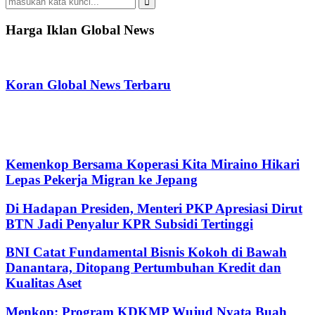
for:
Search
Harga Iklan Global News
Koran Global News Terbaru
Kemenkop Bersama Koperasi Kita Miraino Hikari
Lepas Pekerja Migran ke Jepang
Di Hadapan Presiden, Menteri PKP Apresiasi Dirut
BTN Jadi Penyalur KPR Subsidi Tertinggi
BNI Catat Fundamental Bisnis Kokoh di Bawah
Danantara, Ditopang Pertumbuhan Kredit dan
Kualitas Aset
Menkop: Program KDKMP Wujud Nyata Buah