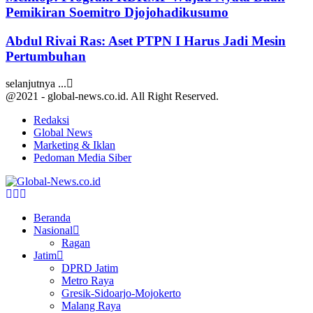
Pemikiran Soemitro Djojohadikusumo
Abdul Rivai Ras: Aset PTPN I Harus Jadi Mesin
Pertumbuhan
selanjutnya ...
@2021 - global-news.co.id. All Right Reserved.
Redaksi
Global News
Marketing & Iklan
Pedoman Media Siber
Facebook
Twitter
Youtube
Beranda
Nasional
Ragan
Jatim
DPRD Jatim
Metro Raya
Gresik-Sidoarjo-Mojokerto
Malang Raya