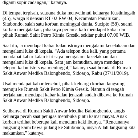
diganti sopir cadangan,” katanya.
Di tempat terpisah, suasana duka menyelimuti keluarga Kustiningsih
(45), warga Kilensari RT 02 RW 04, Kecamatan Panarukan,
Situbondo, salah satu korban meninggal dunia. Sucipto (58), suami
korban mengatakan, pihaknya pertama kali mendapat kabar dari
pihak Rumah Sakit Petro Kimia Gresik, sekitar pukul 07.00 WIB.
Saat itu, ia mendapat kabar kalau istrinya mengalami kecelakaan dan
mengalami luka di kepala. “Ada telepon dua kali, yang pertama
mendapat kabar kalau istri saya mengalami kecelakaan dan
mengalami luka di kepala. Satu jam kemudian, saya mendapat
telepon kalau istri saya meninggal,” katanya saat berada di Rumah
Sakit Anwar Medika Balongbendo, Sidoarjo, Rabu (27/11/2019).
Usai mendapat kabar tersebut, pihak keluarga korban langsung
menuju ke Rumah Sakit Petro Kimia Gresik. Namun di tengah
perjalanan, mendapat kabar kalau jenazah sudah dibawa ke Rumah
Sakit Anwar Medika Balongbendo, Sidoarjo.
Setibanya di Rumah Sakit Anwar Medika Balongbendo, tangis
keluarga pecah saat petugas membuka pintu kamar mayat. Anak
korban terlihat beberapa kali mencium kaki ibunya. “Rencananya
langsung kami bawa pulang ke Situbondo, insya Allah langsung kita
makamkan,” katanya.