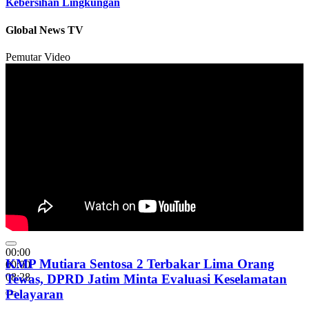
Kebersihan Lingkungan
Global News TV
Pemutar Video
00:00
KMP Mutiara Sentosa 2 Terbakar Lima Orang
00:00
08:28
Tewas, DPRD Jatim Minta Evaluasi Keselamatan
Pelayaran