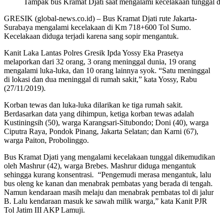
Tampak bus Kramat Djati saat mengalami kecelakaan tunggal d
GRESIK (global-news.co.id) – Bus Kramat Djati rute Jakarta-
Surabaya mengalami kecelakaan di Km 718+600 Tol Sumo.
Kecelakaan diduga terjadi karena sang sopir mengantuk.
Kanit Laka Lantas Polres Gresik Ipda Yossy Eka Prasetya
melaporkan dari 32 orang, 3 orang meninggal dunia, 19 orang
mengalami luka-luka, dan 10 orang lainnya syok. “Satu meninggal
di lokasi dan dua meninggal di rumah sakit,” kata Yossy, Rabu
(27/11/2019).
Korban tewas dan luka-luka dilarikan ke tiga rumah sakit.
Berdasarkan data yang dihimpun, ketiga korban tewas adalah
Kustiningsih (50), warga Karangsari-Situbondo; Doni (40), warga
Ciputra Raya, Pondok Pinang, Jakarta Selatan; dan Karni (67),
warga Paiton, Probolinggo.
Bus Kramat Djati yang mengalami kecelakaan tunggal dikemudikan
oleh Mashrur (42), warga Brebes. Mashrur diduga mengantuk
sehingga kurang konsentrasi. “Pengemudi merasa mengantuk, lalu
bus oleng ke kanan dan menabrak pembatas yang berada di tengah.
Namun kendaraan masih melaju dan menabrak pembatas tol di jalur
B. Lalu kendaraan masuk ke sawah milik warga,” kata Kanit PJR
Tol Jatim III AKP Lamuji.