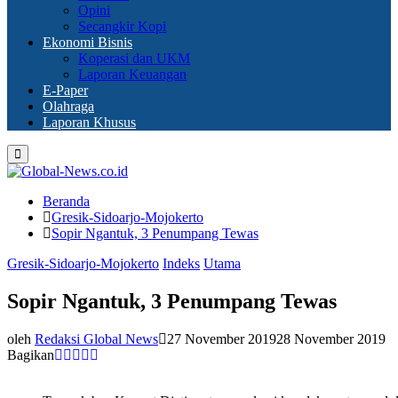
Opini
Secangkir Kopi
Ekonomi Bisnis
Koperasi dan UKM
Laporan Keuangan
E-Paper
Olahraga
Laporan Khusus
Primary
Menu
Beranda
Gresik-Sidoarjo-Mojokerto
Sopir Ngantuk, 3 Penumpang Tewas
Gresik-Sidoarjo-Mojokerto
Indeks
Utama
Sopir Ngantuk, 3 Penumpang Tewas
oleh
Redaksi Global News
27 November 2019
28 November 2019
Bagikan