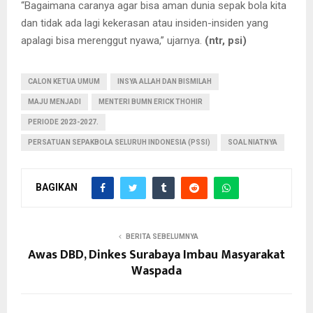
“Bagaimana caranya agar bisa aman dunia sepak bola kita
dan tidak ada lagi kekerasan atau insiden-insiden yang
apalagi bisa merenggut nyawa,” ujarnya.
(ntr, psi)
CALON KETUA UMUM
INSYA ALLAH DAN BISMILAH
MAJU MENJADI
MENTERI BUMN ERICK THOHIR
PERIODE 2023-2027.
PERSATUAN SEPAKBOLA SELURUH INDONESIA (PSSI)
SOAL NIATNYA
BAGIKAN
BERITA SEBELUMNYA
Awas DBD, Dinkes Surabaya Imbau Masyarakat
Waspada