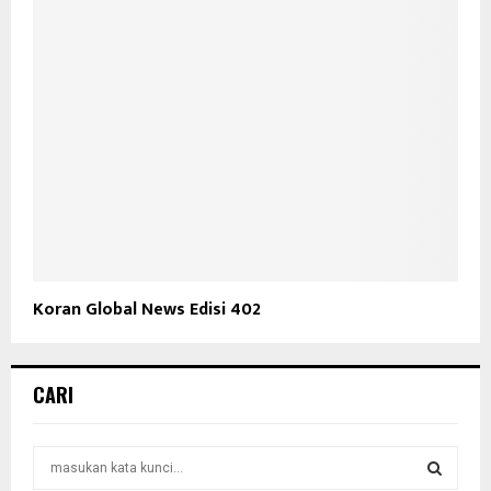
Koran Global News Edisi 402
CARI
S
e