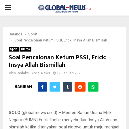
PRIMARY
MENU
Beranda
Sport
Soal Pencalonan Ketum PSSI, Erick: Insya Allah Bismillah
Sport
Utama
Soal Pencalonan Ketum PSSI, Erick:
Insya Allah Bismillah
oleh
Redaksi Global News
17 Januari 2023
BAGIKAN
Menteri BUMN Erick Thohir menyebutkan Insya Allah dan
bismilah soal niatnya maju menjadi calon Ketua Umum PSSI
periode 2023-2027.
SOLO
(global-news.co.id) – Menteri Badan Usaha Milik
Negara (BUMN) Erick Thohir menyebutkan Insya Allah dan
bismilah ketika ditanyakan soal niatnya untuk maju menjadi