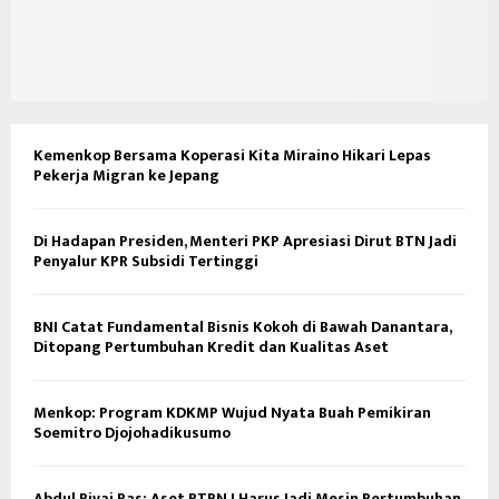
Kemenkop Bersama Koperasi Kita Miraino Hikari Lepas
Pekerja Migran ke Jepang
Di Hadapan Presiden, Menteri PKP Apresiasi Dirut BTN Jadi
Penyalur KPR Subsidi Tertinggi
BNI Catat Fundamental Bisnis Kokoh di Bawah Danantara,
Ditopang Pertumbuhan Kredit dan Kualitas Aset
Menkop: Program KDKMP Wujud Nyata Buah Pemikiran
Soemitro Djojohadikusumo
Abdul Rivai Ras: Aset PTPN I Harus Jadi Mesin Pertumbuhan