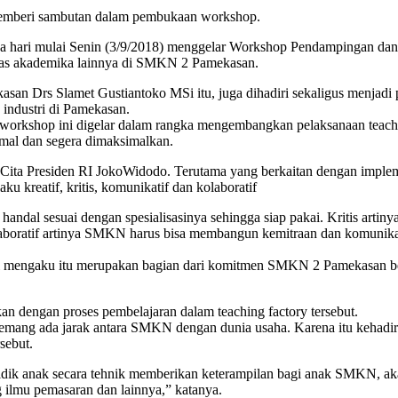
memberi sambutan dalam pembukaan workshop.
a hari mulai Senin (3/9/2018) menggelar Workshop Pendampingan dan
ivitas akademika lainnya di SMKN 2 Pamekasan.
n Drs Slamet Gustiantoko MSi itu, juga dihadiri sekaligus menjadi p
 industri di Pamekasan.
rkshop ini digelar dalam rangka mengembangkan pelaksanaan teachin
imal dan segera dimaksimalkan.
 Cita Presiden RI JokoWidodo. Terutama yang berkaitan dengan imple
 kreatif, kritis, komunikatif dan kolaboratif
 handal sesuai dengan spesialisasinya sehingga siap pakai. Kritis arti
laboratif artinya SMKN harus bisa membangun kemitraan dan komunikasi
di mengaku itu merupakan bagian dari komitmen SMKN 2 Pamekasan ben
kan dengan proses pembelajaran dalam teaching factory tersebut.
emang ada jarak antara SMKN dengan dunia usaha. Karena itu kehadira
sebut.
idik anak secara tehnik memberikan keterampilan bagi anak SMKN, aka
 ilmu pemasaran dan lainnya,” katanya.