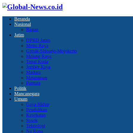
Beranda
Nasional
Ragan
Jatim
DPRD Jatim
Metro Raya
Gresik-Sidoarjo-Mojokerto
Malang Raya
Tapal Kuda
Jember Raya
Madura
Mataraman
Pantura
Politik
Mancanegara
Umum
Gaya Hidup
Pendidikan
Kesehatan
Sosok
Teknologi
Na Rona