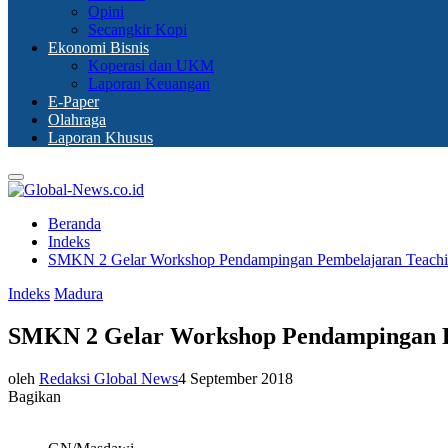
Opini
Secangkir Kopi
Ekonomi Bisnis
Koperasi dan UKM
Laporan Keuangan
E-Paper
Olahraga
Laporan Khusus
Primary
Menu
Beranda
Indeks
SMKN 2 Gelar Workshop Pendampingan Pembelajaran Teachi
Indeks
Madura
SMKN 2 Gelar Workshop Pendampingan P
oleh
Redaksi Global News
4 September 2018
Bagikan