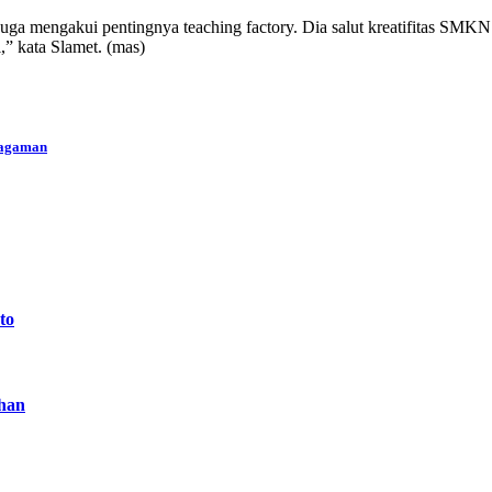
 juga mengakui pentingnya teaching factory. Dia salut kreatifitas 
i,” kata Slamet. (mas)
ragaman
to
han