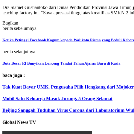
Drs Slamet Gustiantoko dari Dinas Pendidikan Provinsi Jawa Timur,
teaching factory ini. “Saya apresiasi tinggi atas kreatifitas SMKN 2 in
Bagikan
berita sebelumnya
Ketika Petinggi Facebook Kagum kepada Walikota Risma yang Peduli Kebe
berita selanjutnya
Duta Besar RI Bunyikan Lonceng Tandai Tahun Ajaran Baru di Rusia
baca juga :
Tak Kuat Bayar UMK, Pengusaha Pilih Hengkang dari Mojoker
Mobil Satu Keluarga Masuk Jurang, 5 Orang Selamat
Beijing Sanggah Tuduhan Virus Corona dari Laboratorium Wu
Global News TV