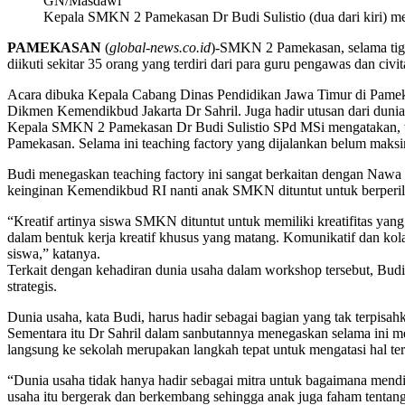
GN/Masdawi
Kepala SMKN 2 Pamekasan Dr Budi Sulistio (dua dari kiri) 
PAMEKASAN
(
global-news.co.id
)-SMKN 2 Pamekasan, selama tig
diikuti sekitar 35 orang yang terdiri dari para guru pengawas dan c
Acara dibuka Kepala Cabang Dinas Pendidikan Jawa Timur di Pamekasa
Dikmen Kemendikbud Jakarta Dr Sahril. Juga hadir utusan dari dunia
Kepala SMKN 2 Pamekasan Dr Budi Sulistio SPd MSi mengatakan, wo
Pamekasan. Selama ini teaching factory yang dijalankan belum maks
Budi menegaskan teaching factory ini sangat berkaitan dengan Nawa
keinginan Kemendikbud RI nanti anak SMKN dituntut untuk berperilaku
“Kreatif artinya siswa SMKN dituntut untuk memiliki kreatifitas yang
dalam bentuk kerja kreatif khusus yang matang. Komunikatif dan ko
siswa,” katanya.
Terkait dengan kehadiran dunia usaha dalam workshop tersebut, Bu
strategis.
Dunia usaha, kata Budi, harus hadir sebagai bagian yang tak terpisah
Sementara itu Dr Sahril dalam sanbutannya menegaskan selama ini m
langsung ke sekolah merupakan langkah tepat untuk mengatasi hal ter
“Dunia usaha tidak hanya hadir sebagai mitra untuk bagaimana mend
usaha itu bergerak dan berkembang sehingga anak juga faham tentang