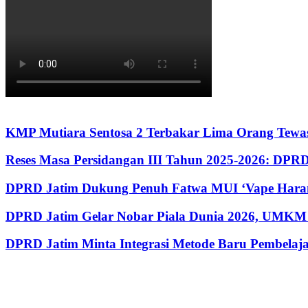
KMP Mutiara Sentosa 2 Terbakar Lima Orang Tewas
Reses Masa Persidangan III Tahun 2025-2026: DP
DPRD Jatim Dukung Penuh Fatwa MUI ‘Vape Haram
DPRD Jatim Gelar Nobar Piala Dunia 2026, UMKM 
DPRD Jatim Minta Integrasi Metode Baru Pembela