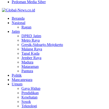
Pedoman Media Siber
Facebook
Twitter
Youtube
Beranda
Nasional
Ragan
Jatim
DPRD Jatim
Metro Raya
Gresik-Sidoarjo-Mojokerto
Malang Raya
Tapal Kuda
Jember Raya
Madura
Mataraman
Pantura
Politik
Mancanegara
Umum
Gaya Hidup
Pendidikan
Kesehatan
Sosok
Teknologi