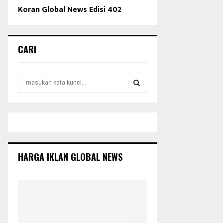
Koran Global News Edisi 402
CARI
S
e
a
S
r
c
E
h
f
A
o
HARGA IKLAN GLOBAL NEWS
r
R
:
C
H