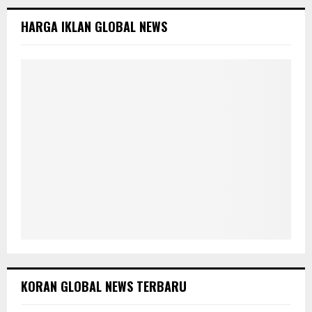
f
A
o
HARGA IKLAN GLOBAL NEWS
r
R
:
C
H
KORAN GLOBAL NEWS TERBARU