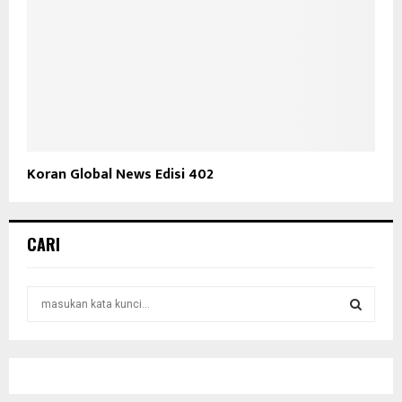
Koran Global News Edisi 402
CARI
S
e
a
S
r
c
E
h