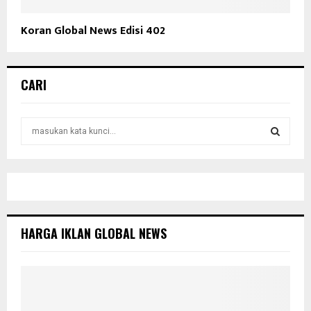
Koran Global News Edisi 402
CARI
S
e
a
S
r
c
E
h
f
A
o
HARGA IKLAN GLOBAL NEWS
r
R
:
C
H