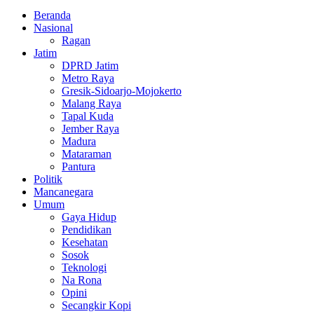
Facebook
Twitter
Youtube
Beranda
Nasional
Ragan
Jatim
DPRD Jatim
Metro Raya
Gresik-Sidoarjo-Mojokerto
Malang Raya
Tapal Kuda
Jember Raya
Madura
Mataraman
Pantura
Politik
Mancanegara
Umum
Gaya Hidup
Pendidikan
Kesehatan
Sosok
Teknologi
Na Rona
Opini
Secangkir Kopi