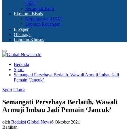
Opini
Secangkir Kopi
Ekonomi Bisnis
Koperasi dan UKM
Laporan Keuangan
E-Paper
Olahraga
Laporan Khusus
Primary
Menu
Beranda
Sport
Semangati Persebaya Berlatih, Wawali Armuji Imbau Jadi
Pemain ‘Jancuk’
Sport
Utama
Semangati Persebaya Berlatih, Wawali
Armuji Imbau Jadi Pemain ‘Jancuk’
oleh
Redaksi Global News
6 Oktober 2021
Bagikan