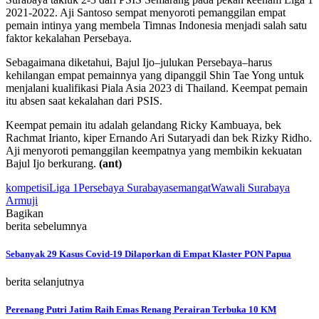
2021-2022. Aji Santoso sempat menyoroti pemanggilan empat
pemain intinya yang membela Timnas Indonesia menjadi salah satu
faktor kekalahan Persebaya.
Sebagaimana diketahui, Bajul Ijo–julukan Persebaya–harus
kehilangan empat pemainnya yang dipanggil Shin Tae Yong untuk
menjalani kualifikasi Piala Asia 2023 di Thailand. Keempat pemain
itu absen saat kekalahan dari PSIS.
Keempat pemain itu adalah gelandang Ricky Kambuaya, bek
Rachmat Irianto, kiper Ernando Ari Sutaryadi dan bek Rizky Ridho.
Aji menyoroti pemanggilan keempatnya yang membikin kekuatan
Bajul Ijo berkurang.
(ant)
kompetisi
Liga 1
Persebaya Surabaya
semangat
Wawali Surabaya
Armuji
Bagikan
berita sebelumnya
Sebanyak 29 Kasus Covid-19 Dilaporkan di Empat Klaster PON Papua
berita selanjutnya
Perenang Putri Jatim Raih Emas Renang Perairan Terbuka 10 KM