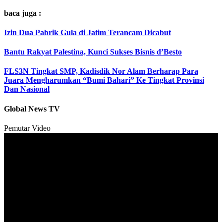
baca juga :
Izin Dua Pabrik Gula di Jatim Terancam Dicabut
Bantu Rakyat Palestina, Kunci Sukses Bisnis d’Besto
FLS3N Tingkat SMP, Kadisdik Nor Alam Berharap Para
Juara Mengharumkan “Bumi Bahari” Ke Tingkat Provinsi
Dan Nasional
Global News TV
Pemutar Video