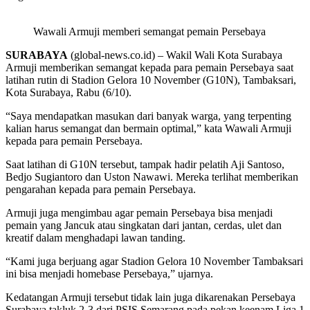
Wawali Armuji memberi semangat pemain Persebaya
SURABAYA
(global-news.co.id) – Wakil Wali Kota Surabaya
Armuji memberikan semangat kepada para pemain Persebaya saat
latihan rutin di Stadion Gelora 10 November (G10N), Tambaksari,
Kota Surabaya, Rabu (6/10).
“Saya mendapatkan masukan dari banyak warga, yang terpenting
kalian harus semangat dan bermain optimal,” kata Wawali Armuji
kepada para pemain Persebaya.
Saat latihan di G10N tersebut, tampak hadir pelatih Aji Santoso,
Bedjo Sugiantoro dan Uston Nawawi. Mereka terlihat memberikan
pengarahan kepada para pemain Persebaya.
Armuji juga mengimbau agar pemain Persebaya bisa menjadi
pemain yang Jancuk atau singkatan dari jantan, cerdas, ulet dan
kreatif dalam menghadapi lawan tanding.
“Kami juga berjuang agar Stadion Gelora 10 November Tambaksari
ini bisa menjadi homebase Persebaya,” ujarnya.
Kedatangan Armuji tersebut tidak lain juga dikarenakan Persebaya
Surabaya takluk 2-3 dari PSIS Semarang pada pekan keenam Liga 1