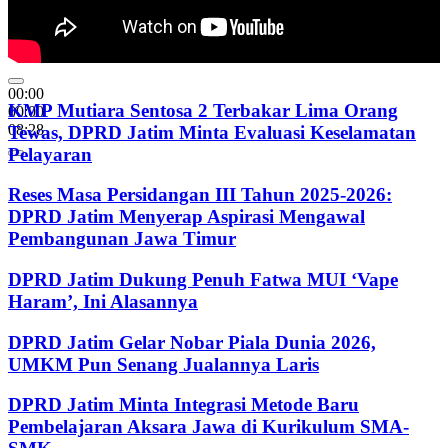
00:00
KMP Mutiara Sentosa 2 Terbakar Lima Orang
00:00
08:28
Tewas, DPRD Jatim Minta Evaluasi Keselamatan
Pelayaran
Reses Masa Persidangan III Tahun 2025-2026:
DPRD Jatim Menyerap Aspirasi Mengawal
Pembangunan Jawa Timur
DPRD Jatim Dukung Penuh Fatwa MUI ‘Vape
Haram’, Ini Alasannya
DPRD Jatim Gelar Nobar Piala Dunia 2026,
UMKM Pun Senang Jualannya Laris
DPRD Jatim Minta Integrasi Metode Baru
Pembelajaran Aksara Jawa di Kurikulum SMA-