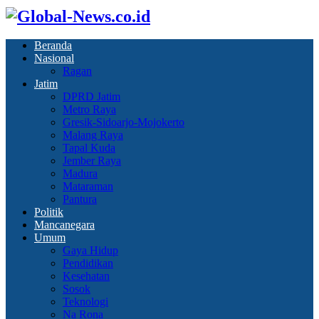
Beranda
Nasional
Ragan
Jatim
DPRD Jatim
Metro Raya
Gresik-Sidoarjo-Mojokerto
Malang Raya
Tapal Kuda
Jember Raya
Madura
Mataraman
Pantura
Politik
Mancanegara
Umum
Gaya Hidup
Pendidikan
Kesehatan
Sosok
Teknologi
Na Rona