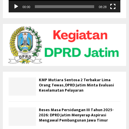
i
d
00:00
08:28
e
o
KMP Mutiara Sentosa 2 Terbakar Lima
Orang Tewas, DPRD Jatim Minta Evaluasi
Keselamatan Pelayaran
Reses Masa Persidangan III Tahun 2025-
2026: DPRD Jatim Menyerap Aspirasi
Mengawal Pembangunan Jawa Timur