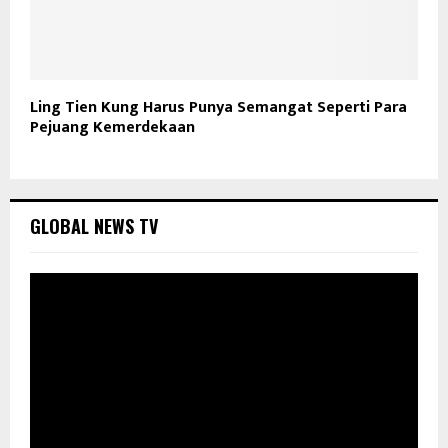
Ling Tien Kung Harus Punya Semangat Seperti Para
Pejuang Kemerdekaan
GLOBAL NEWS TV
P
e
m
u
t
a
r
V