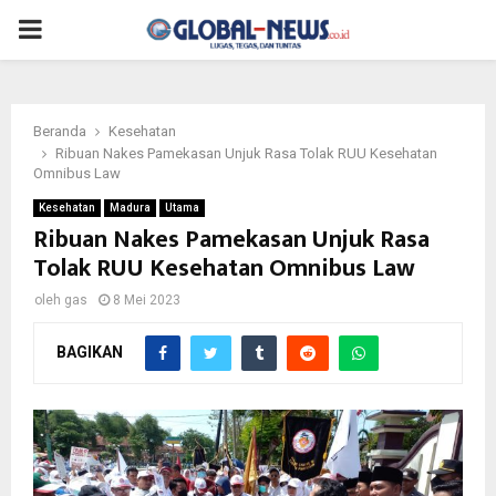
PRIMARY
MENU
Beranda
Kesehatan
Ribuan Nakes Pamekasan Unjuk Rasa Tolak RUU Kesehatan
Omnibus Law
Kesehatan
Madura
Utama
Ribuan Nakes Pamekasan Unjuk Rasa
Tolak RUU Kesehatan Omnibus Law
oleh
gas
8 Mei 2023
BAGIKAN