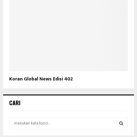
Koran Global News Edisi 402
CARI
S
e
a
S