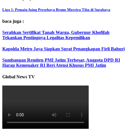
Liga 1: Pemain Asing Persebaya Bruno Moreira Tiba di Surabaya
baca juga :
Serahkan Sertifikat Tanah Warga, Gubernur Khofifah
Tekankan Pentingnya Legalitas Kepemilikan
Kapolda Metro Jaya Siapkan Surat Penangkapan Firli Bahuri
Sumbangan Remiten PMI Jatim Terbesar, Anggota DPD RI
Harap Kemenaker RI Beri Atensi Khusus PMI Jatim
Global News TV