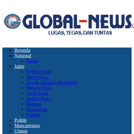
Beranda
Nasional
Ragan
Jatim
DPRD Jatim
Metro Raya
Gresik-Sidoarjo-Mojokerto
Malang Raya
Tapal Kuda
Jember Raya
Madura
Mataraman
Pantura
Politik
Mancanegara
Umum