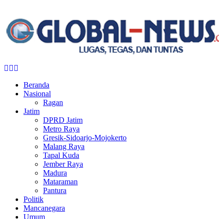
Facebook
Twitter
Youtube
Beranda
Nasional
Ragan
Jatim
DPRD Jatim
Metro Raya
Gresik-Sidoarjo-Mojokerto
Malang Raya
Tapal Kuda
Jember Raya
Madura
Mataraman
Pantura
Politik
Mancanegara
Umum