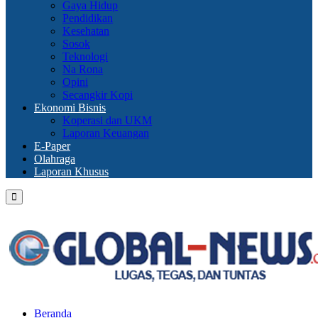
Gaya Hidup
Pendidikan
Kesehatan
Sosok
Teknologi
Na Rona
Opini
Secangkir Kopi
Ekonomi Bisnis
Koperasi dan UKM
Laporan Keuangan
E-Paper
Olahraga
Laporan Khusus
Primary
Menu
Beranda