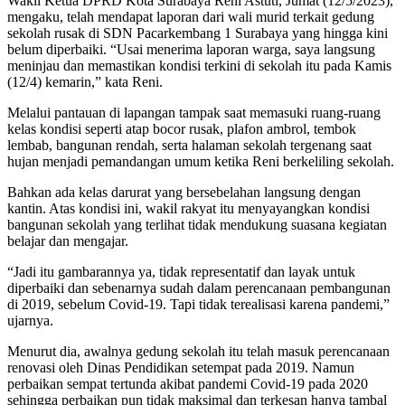
Wakil Ketua DPRD Kota Surabaya Reni Astuti, Jumat (12/5/2023),
mengaku, telah mendapat laporan dari wali murid terkait gedung
sekolah rusak di SDN Pacarkembang 1 Surabaya yang hingga kini
belum diperbaiki. “Usai menerima laporan warga, saya langsung
meninjau dan memastikan kondisi terkini di sekolah itu pada Kamis
(12/4) kemarin,” kata Reni.
Melalui pantauan di lapangan tampak saat memasuki ruang-ruang
kelas kondisi seperti atap bocor rusak, plafon ambrol, tembok
lembab, bangunan rendah, serta halaman sekolah tergenang saat
hujan menjadi pemandangan umum ketika Reni berkeliling sekolah.
Bahkan ada kelas darurat yang bersebelahan langsung dengan
kantin. Atas kondisi ini, wakil rakyat itu menyayangkan kondisi
bangunan sekolah yang terlihat tidak mendukung suasana kegiatan
belajar dan mengajar.
“Jadi itu gambarannya ya, tidak representatif dan layak untuk
diperbaiki dan sebenarnya sudah dalam perencanaan pembangunan
di 2019, sebelum Covid-19. Tapi tidak terealisasi karena pandemi,”
ujarnya.
Menurut dia, awalnya gedung sekolah itu telah masuk perencanaan
renovasi oleh Dinas Pendidikan setempat pada 2019. Namun
perbaikan sempat tertunda akibat pandemi Covid-19 pada 2020
sehingga perbaikan pun tidak maksimal dan terkesan hanya tambal