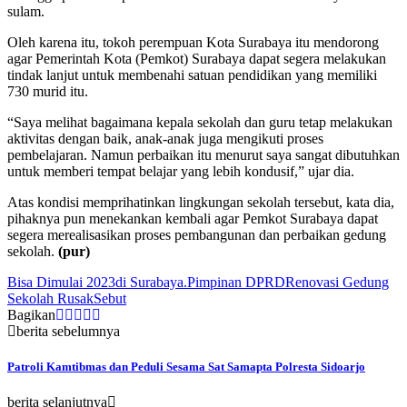
sulam.
Oleh karena itu, tokoh perempuan Kota Surabaya itu mendorong
agar Pemerintah Kota (Pemkot) Surabaya dapat segera melakukan
tindak lanjut untuk membenahi satuan pendidikan yang memiliki
730 murid itu.
“Saya melihat bagaimana kepala sekolah dan guru tetap melakukan
aktivitas dengan baik, anak-anak juga mengikuti proses
pembelajaran. Namun perbaikan itu menurut saya sangat dibutuhkan
untuk memberi tempat belajar yang lebih kondusif,” ujar dia.
Atas kondisi memprihatinkan lingkungan sekolah tersebut, kata dia,
pihaknya pun menekankan kembali agar Pemkot Surabaya dapat
segera merealisasikan proses pembangunan dan perbaikan gedung
sekolah.
(pur)
Bisa Dimulai 2023
di Surabaya.
Pimpinan DPRD
Renovasi Gedung
Sekolah Rusak
Sebut
Bagikan
berita sebelumnya
Patroli Kamtibmas dan Peduli Sesama Sat Samapta Polresta Sidoarjo
berita selanjutnya