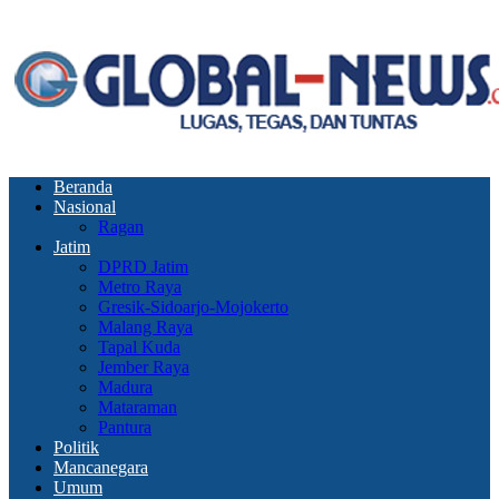
Beranda
Nasional
Ragan
Jatim
DPRD Jatim
Metro Raya
Gresik-Sidoarjo-Mojokerto
Malang Raya
Tapal Kuda
Jember Raya
Madura
Mataraman
Pantura
Politik
Mancanegara
Umum