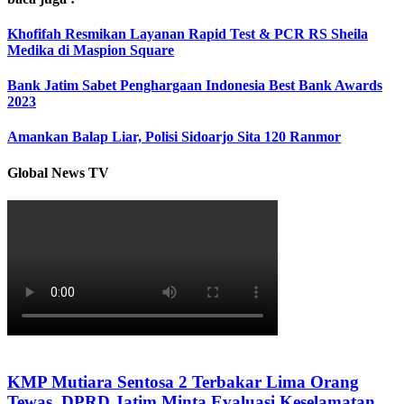
Khofifah Resmikan Layanan Rapid Test & PCR RS Sheila
Medika di Maspion Square
Bank Jatim Sabet Penghargaan Indonesia Best Bank Awards
2023
Amankan Balap Liar, Polisi Sidoarjo Sita 120 Ranmor
Global News TV
KMP Mutiara Sentosa 2 Terbakar Lima Orang
Tewas, DPRD Jatim Minta Evaluasi Keselamatan