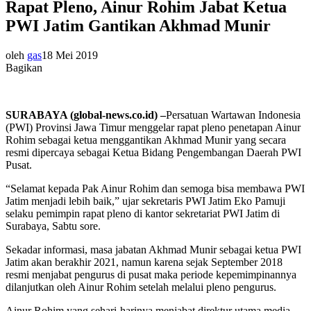
Rapat Pleno, Ainur Rohim Jabat Ketua
PWI Jatim Gantikan Akhmad Munir
oleh
gas
18 Mei 2019
Bagikan
SURABAYA (global-news.co.id) –
Persatuan Wartawan Indonesia
(PWI) Provinsi Jawa Timur menggelar rapat pleno penetapan Ainur
Rohim sebagai ketua menggantikan Akhmad Munir yang secara
resmi dipercaya sebagai Ketua Bidang Pengembangan Daerah PWI
Pusat.
“Selamat kepada Pak Ainur Rohim dan semoga bisa membawa PWI
Jatim menjadi lebih baik,” ujar sekretaris PWI Jatim Eko Pamuji
selaku pemimpin rapat pleno di kantor sekretariat PWI Jatim di
Surabaya, Sabtu sore.
Sekadar informasi, masa jabatan Akhmad Munir sebagai ketua PWI
Jatim akan berakhir 2021, namun karena sejak September 2018
resmi menjabat pengurus di pusat maka periode kepemimpinannya
dilanjutkan oleh Ainur Rohim setelah melalui pleno pengurus.
Ainur Rohim yang sehari-harinya menjabat direktur utama media