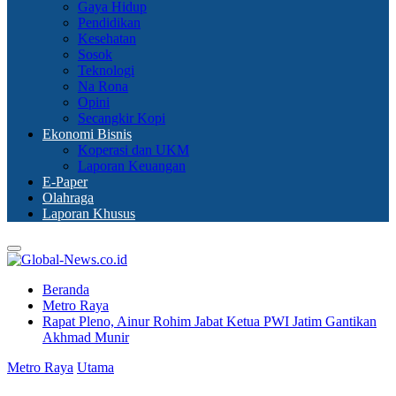
Gaya Hidup
Pendidikan
Kesehatan
Sosok
Teknologi
Na Rona
Opini
Secangkir Kopi
Ekonomi Bisnis
Koperasi dan UKM
Laporan Keuangan
E-Paper
Olahraga
Laporan Khusus
Primary
Menu
Beranda
Metro Raya
Rapat Pleno, Ainur Rohim Jabat Ketua PWI Jatim Gantikan
Akhmad Munir
Metro Raya
Utama