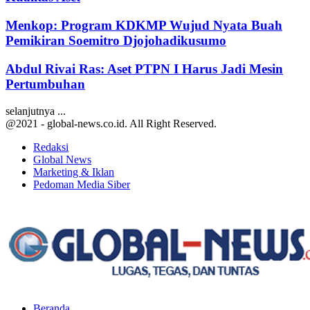
Menkop: Program KDKMP Wujud Nyata Buah
Pemikiran Soemitro Djojohadikusumo
Abdul Rivai Ras: Aset PTPN I Harus Jadi Mesin
Pertumbuhan
selanjutnya ...
@2021 - global-news.co.id. All Right Reserved.
Redaksi
Global News
Marketing & Iklan
Pedoman Media Siber
Facebook
Twitter
Youtube
Beranda