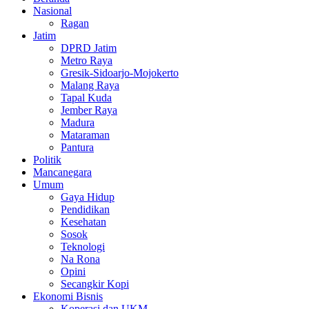
Nasional
Ragan
Jatim
DPRD Jatim
Metro Raya
Gresik-Sidoarjo-Mojokerto
Malang Raya
Tapal Kuda
Jember Raya
Madura
Mataraman
Pantura
Politik
Mancanegara
Umum
Gaya Hidup
Pendidikan
Kesehatan
Sosok
Teknologi
Na Rona
Opini
Secangkir Kopi
Ekonomi Bisnis
Koperasi dan UKM