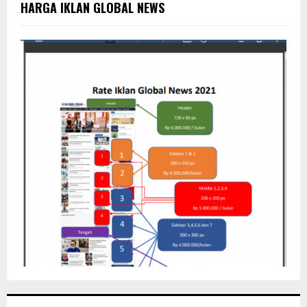
o
HARGA IKLAN GLOBAL NEWS
r
R
:
C
H