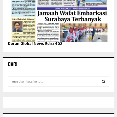
Koran Global News Edisi 402
CARI
S
e
a
S
r
c
E
h
f
A