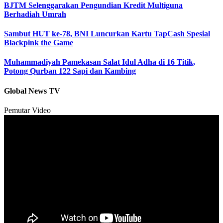
BJTM Selenggarakan Pengundian Kredit Multiguna
Berhadiah Umrah
Sambut HUT ke-78, BNI Luncurkan Kartu TapCash Spesial
Blackpink the Game
Muhammadiyah Pamekasan Salat Idul Adha di 16 Titik,
Potong Qurban 122 Sapi dan Kambing
Global News TV
Pemutar Video