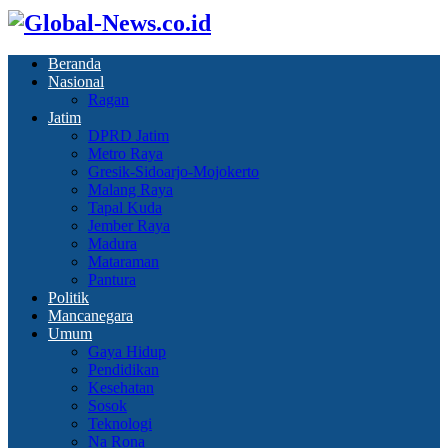
Beranda
Nasional
Ragan
Jatim
DPRD Jatim
Metro Raya
Gresik-Sidoarjo-Mojokerto
Malang Raya
Tapal Kuda
Jember Raya
Madura
Mataraman
Pantura
Politik
Mancanegara
Umum
Gaya Hidup
Pendidikan
Kesehatan
Sosok
Teknologi
Na Rona