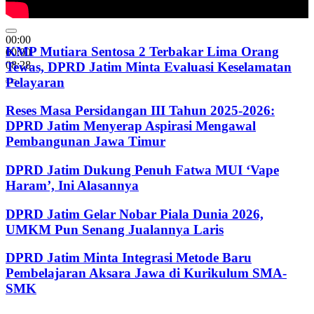
00:00
KMP Mutiara Sentosa 2 Terbakar Lima Orang
00:00
08:28
Tewas, DPRD Jatim Minta Evaluasi Keselamatan
Pelayaran
Reses Masa Persidangan III Tahun 2025-2026:
DPRD Jatim Menyerap Aspirasi Mengawal
Pembangunan Jawa Timur
DPRD Jatim Dukung Penuh Fatwa MUI ‘Vape
Haram’, Ini Alasannya
DPRD Jatim Gelar Nobar Piala Dunia 2026,
UMKM Pun Senang Jualannya Laris
DPRD Jatim Minta Integrasi Metode Baru
Pembelajaran Aksara Jawa di Kurikulum SMA-
SMK