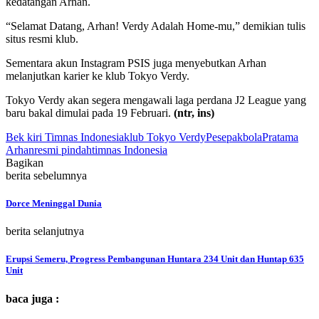
kedatangan Arhan.
“Selamat Datang, Arhan! Verdy Adalah Home-mu,” demikian tulis
situs resmi klub.
Sementara akun Instagram PSIS juga menyebutkan Arhan
melanjutkan karier ke klub Tokyo Verdy.
Tokyo Verdy akan segera mengawali laga perdana J2 League yang
baru bakal dimulai pada 19 Februari.
(ntr, ins)
Bek kiri Timnas Indonesia
klub Tokyo Verdy
Pesepakbola
Pratama
Arhan
resmi pindah
timnas Indonesia
Bagikan
berita sebelumnya
Dorce Meninggal Dunia
berita selanjutnya
Erupsi Semeru, Progress Pembangunan Huntara 234 Unit dan Huntap 635
Unit
baca juga :