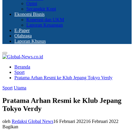
Opini
Secangkir Kopi
Ekonomi Bisnis
Koperasi dan UKM
Laporan Keuangan
E-Paper
Olahraga
Laporan Khusus
Primary
Menu
Beranda
Sport
Pratama Arhan Resmi ke Klub Jepang Tokyo Verdy
Sport
Utama
Pratama Arhan Resmi ke Klub Jepang
Tokyo Verdy
oleh
Redaksi Global News
16 Februari 2022
16 Februari 2022
Bagikan