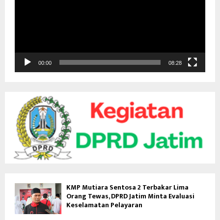
u
t
a
r
V
i
d
00:00
08:28
e
o
KMP Mutiara Sentosa 2 Terbakar Lima
Orang Tewas, DPRD Jatim Minta Evaluasi
Keselamatan Pelayaran