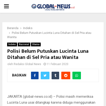
PRIMARY
MENU
Beranda
Indeks
Polisi Belum Putuskan Lucinta Luna Ditahan di Sel Pria atau
Wanita
Indeks
Nasional
Utama
Polisi Belum Putuskan Lucinta Luna
Ditahan di Sel Pria atau Wanita
oleh
Redaksi Global News
11 Februari 2020
BAGIKAN
Lucinta Luna menjalani pemeriksaan polisi di Polres Jakarta
Barat, Selasa (11/2/2020).
JAKARTA (global-news.co.id) – Polisi masih memeriksa
Lucinta Luna usai ditangkap karena diduga menggunakan