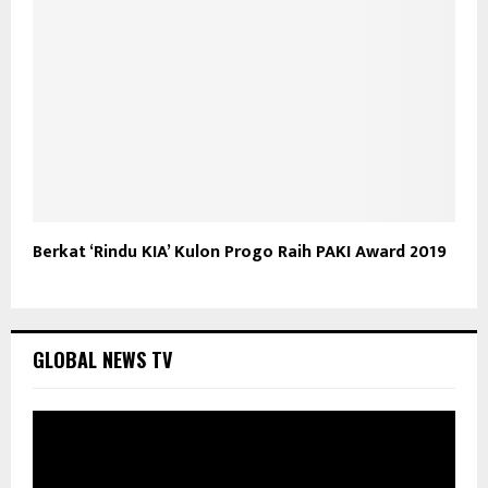
Berkat ‘Rindu KIA’ Kulon Progo Raih PAKI Award 2019
GLOBAL NEWS TV
P
e
m