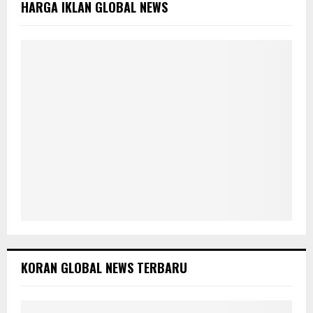
HARGA IKLAN GLOBAL NEWS
r
R
:
C
H
KORAN GLOBAL NEWS TERBARU