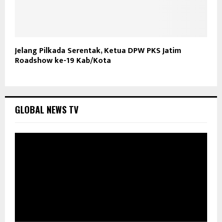
Jelang Pilkada Serentak, Ketua DPW PKS Jatim
Roadshow ke-19 Kab/Kota
GLOBAL NEWS TV
P
e
m
u
t
a
r
V
i