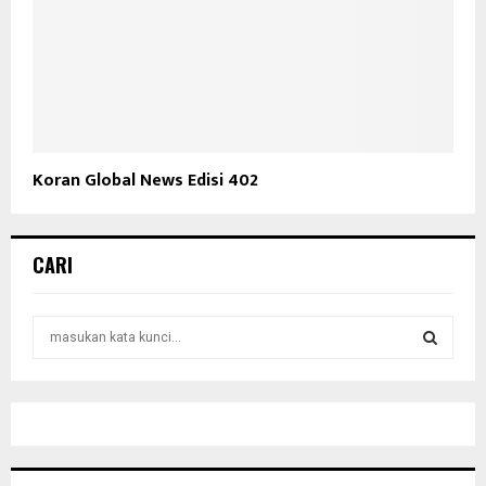
Koran Global News Edisi 402
CARI
S
e
a
S
r
c
E
h
f
A
o