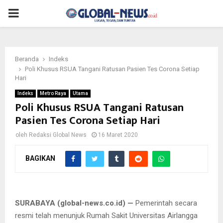
PRIMARY
MENU
Beranda
Indeks
Poli Khusus RSUA Tangani Ratusan Pasien Tes Corona Setiap
Hari
Indeks
Metro Raya
Utama
Poli Khusus RSUA Tangani Ratusan
Pasien Tes Corona Setiap Hari
oleh
Redaksi Global News
16 Maret 2020
BAGIKAN
Rilis RS Unair sudah lakukan pemeriksaan tes corona pada 500
lebih pasien, Senin (16/3/2020).
SURABAYA (global-news.co.id) —
Pemerintah secara
resmi telah menunjuk Rumah Sakit Universitas Airlangga