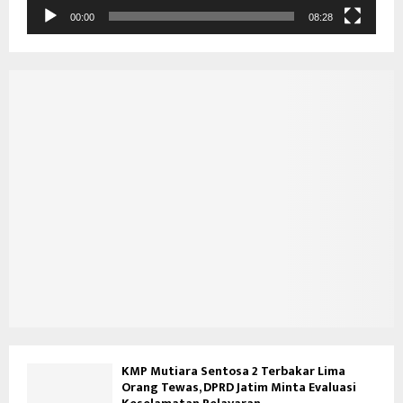
d
00:00
08:28
e
o
KMP Mutiara Sentosa 2 Terbakar Lima
Orang Tewas, DPRD Jatim Minta Evaluasi