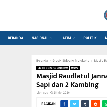
BERANDA
NASIONAL
JATIM
POLITIK
Beranda
Gresik-Sidoarjo-Mojokerto
Masjid R
Gresik-Sidoarjo-Mojokerto
Utama
Masjid Raudlatul Jan
Sapi dan 2 Kambing
oleh
gas
28 Mei 2026
BAGIKAN