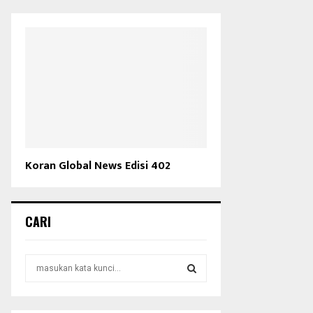
Koran Global News Edisi 402
CARI
S
e
a
S
r