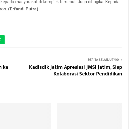
n kepada masyarakat di komplek tersebut. Juga dibagika. Kepada
pon.
(Erfandi Putra)
BERITA SELANJUTNYA
n ke
Kadisdik Jatim Apresiasi JMSI Jatim, Siap
Kolaborasi Sektor Pendidikan