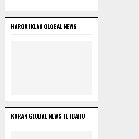
c
E
h
f
A
o
HARGA IKLAN GLOBAL NEWS
r
R
:
C
H
KORAN GLOBAL NEWS TERBARU