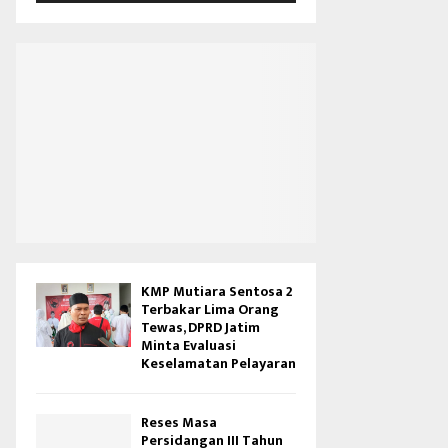
V
i
d
e
o
KMP Mutiara Sentosa 2
Terbakar Lima Orang
Tewas, DPRD Jatim
Minta Evaluasi
Keselamatan Pelayaran
Reses Masa
Persidangan III Tahun