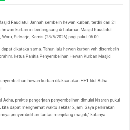
penyembelihan hewan kurban Masjid Raudlatul Jannah
Masjid Raudlatul Jannah sembelih hewan kurban, terdiri dari 21
 hewan kurban ini berlangsung di halaman Masjid Raudlatul
Waru, Sidoarjo, Kamis (28/5/2026) pagi pukul 06.00.
u dapat dikataka sama. Tahun lalu hewan kurban yah disembelih
Ibrahim. ketua Panitia Penyembelihan Hewan Kurban Masjid
 penyembelihan hewan kurban dilaksanakan H+1 Idul Adha.
u.
ul Adha, praktis pengerjaan penyembelihan dimulai kisaran pukul
, kita dapat menghemat waktu sekitar 2 jam. Saya perkirakan
lumnya penyembelihan tuntas menjelang magrib,” katanya.