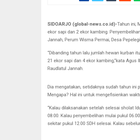
Agus Ibrahim, ketua panitia 
SIDOARJO (global-news.co.id)-
Tahun ini, 
ekor sapi dan 2 ekor kambing. Penyembelihan
Jannah, Perum Wisma Permai, Desa Pepelegi, 
“Dibanding tahun lalu jumlah hewan kurban it
21 ekor sapi dan 4 ekor kambing,”kata Agus 
Raudlatul Jannah.
Dia mengatakan, setidaknya sudah tahun ini
Mengapa? Hal ini untuk mengefisienkan wakt
“Kalau dilaksanakan setelah selesai sholat Id
08.00. Kalau penyembelihan mulai pukul 06.00
sekitar pukul 12.00 SDH selesai. Kalau sebe