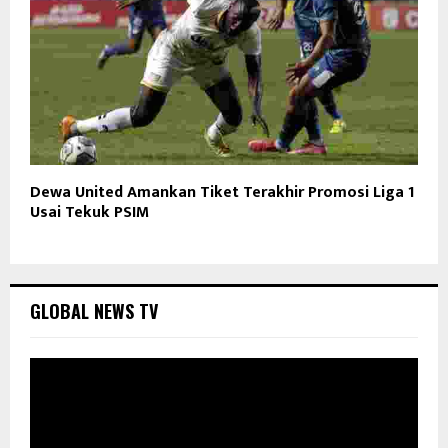
Dewa United Amankan Tiket Terakhir Promosi Liga 1
Usai Tekuk PSIM
GLOBAL NEWS TV
P
e
m
u