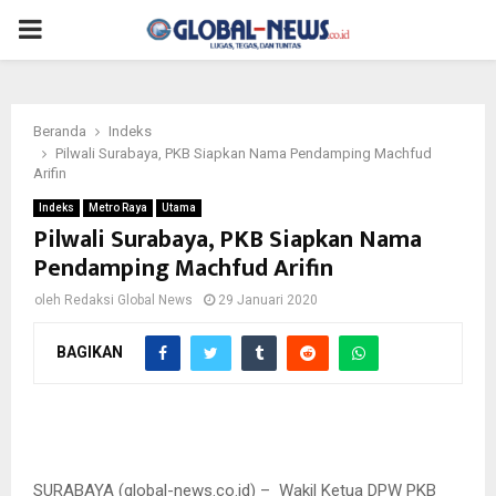
PRIMARY
MENU
Beranda
Indeks
Pilwali Surabaya, PKB Siapkan Nama Pendamping Machfud
Arifin
Indeks
Metro Raya
Utama
Pilwali Surabaya, PKB Siapkan Nama
Pendamping Machfud Arifin
oleh
Redaksi Global News
29 Januari 2020
BAGIKAN
mantan Kapolda Jatim Irjen Pol (Purn) Machfud Arifin
SURABAYA (global-news.co.id) – Wakil Ketua DPW PKB