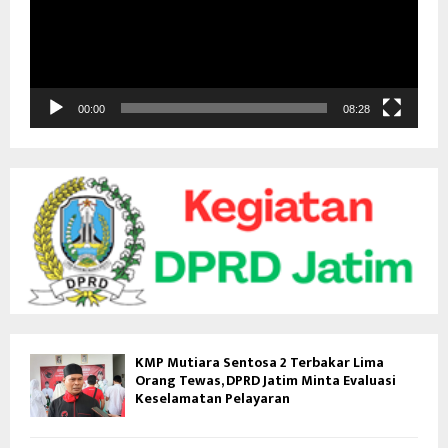
t
a
r
V
i
d
00:00
08:28
e
o
KMP Mutiara Sentosa 2 Terbakar Lima
Orang Tewas, DPRD Jatim Minta Evaluasi
Keselamatan Pelayaran