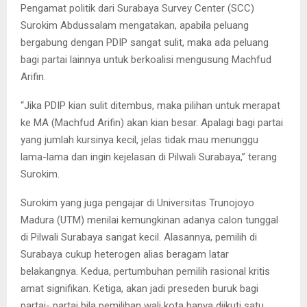
Pengamat politik dari Surabaya Survey Center (SCC)
Surokim Abdussalam mengatakan, apabila peluang
bergabung dengan PDIP sangat sulit, maka ada peluang
bagi partai lainnya untuk berkoalisi mengusung Machfud
Arifin.
“Jika PDIP kian sulit ditembus, maka pilihan untuk merapat
ke MA (Machfud Arifin) akan kian besar. Apalagi bagi partai
yang jumlah kursinya kecil, jelas tidak mau menunggu
lama-lama dan ingin kejelasan di Pilwali Surabaya,” terang
Surokim.
Surokim yang juga pengajar di Universitas Trunojoyo
Madura (UTM) menilai kemungkinan adanya calon tunggal
di Pilwali Surabaya sangat kecil. Alasannya, pemilih di
Surabaya cukup heterogen alias beragam latar
belakangnya. Kedua, pertumbuhan pemilih rasional kritis
amat signifikan. Ketiga, akan jadi preseden buruk bagi
partai- partai bila pemilihan wali kota hanya diikuti satu