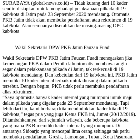
SURABAYA (global-news.co.id) – Tidak kurang dari 10 kader
sendiri disiapkan untuk menghadapi pelaksanaan pilkada di 19
kab/kota di Jatim pada 23 September 2020 mendatang. Otomatis
PKB Jatim tidak akan membuka pendaftaran atau rekrutmen di 19
kab/kota. Atau semuanya diserahkan ke masing-masing DPC
kab/kota.
Wakil Sekretaris DPW PKB Jatim Fauzan Fuadi
Wakil Sekretaris DPW PKB Jatim Fauzan Fuadi menegaskan jika
kemenangan PKB dalam Pemilu lalu otomatis membawa angin
segar dalam pelaksanaan pilkada di Jatim, tak terkecuali di 19
kab/kota mendatang. Dan kebetulan dari 19 kab/kota ini, PKB Jatim
memiliki 10 kader internal terbaik untuk diusung dalam pilkada
tersebut. Dengan begitu, PKB tidak perlu membuka pendaftaran
alias rekrutmen.
“Saya optimistis banyak kader internal yang mumpuni untuk maju
dalam pilkada yang digelar pada 23 September mendatang. Tapi
lebih dari itu, kami berharap kita mendudukkan kader kita di 19
kab/kota,” tegas pria yang juga Ketua FKB ini, Jumat (20/12/2019).
Ditambahkannya, dari sejumlah wilayah, ada beberapa kab/kota
yang mana PKB memiliki kader internal yang mumpuni. Di
antaranya Sidoarjo yang mencapai lima orang sehingga tak perlu
membuka pendaftaran, Gresik, Lamongan, Tuban, Kota Pasuruan,