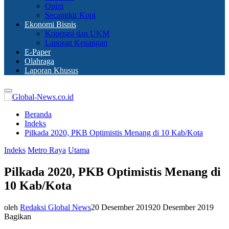
Opini
Secangkir Kopi
Ekonomi Bisnis
Koperasi dan UKM
Laporan Keuangan
E-Paper
Olahraga
Laporan Khusus
Primary
Menu
Beranda
Indeks
Pilkada 2020, PKB Optimistis Menang di 10 Kab/Kota
Indeks
Metro Raya
Utama
Pilkada 2020, PKB Optimistis Menang di
10 Kab/Kota
oleh
Redaksi Global News
20 Desember 2019
20 Desember 2019
Bagikan