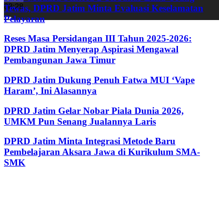
08:28
Tewas, DPRD Jatim Minta Evaluasi Keselamatan
Pelayaran
Reses Masa Persidangan III Tahun 2025-2026:
DPRD Jatim Menyerap Aspirasi Mengawal
Pembangunan Jawa Timur
DPRD Jatim Dukung Penuh Fatwa MUI ‘Vape
Haram’, Ini Alasannya
DPRD Jatim Gelar Nobar Piala Dunia 2026,
UMKM Pun Senang Jualannya Laris
DPRD Jatim Minta Integrasi Metode Baru
Pembelajaran Aksara Jawa di Kurikulum SMA-
SMK