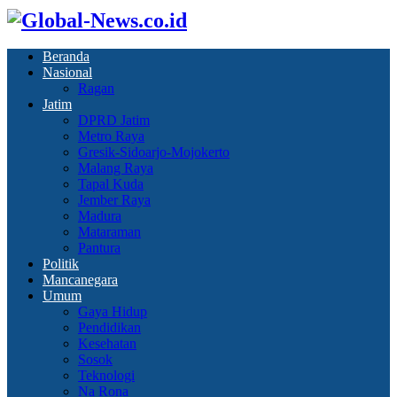
Beranda
Nasional
Ragan
Jatim
DPRD Jatim
Metro Raya
Gresik-Sidoarjo-Mojokerto
Malang Raya
Tapal Kuda
Jember Raya
Madura
Mataraman
Pantura
Politik
Mancanegara
Umum
Gaya Hidup
Pendidikan
Kesehatan
Sosok
Teknologi
Na Rona