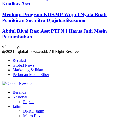
Kualitas Aset
Menkop: Program KDKMP Wujud Nyata Buah
Pemikiran Soemitro Djojohadikusumo
Abdul Rivai Ras: Aset PTPN I Harus Jadi Mesin
Pertumbuhan
selanjutnya ...
@2021 - global-news.co.id. All Right Reserved.
Redaksi
Global News
Marketing & Iklan
Pedoman Media Siber
Facebook
Twitter
Youtube
Beranda
Nasional
Ragan
Jatim
DPRD Jatim
Metro Raya