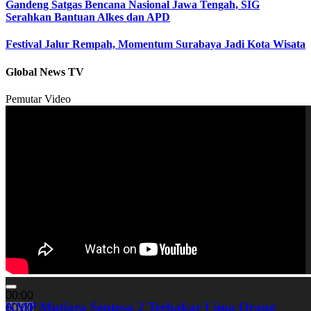
Gandeng Satgas Bencana Nasional Jawa Tengah, SIG
Serahkan Bantuan Alkes dan APD
Festival Jalur Rempah, Momentum Surabaya Jadi Kota Wisata
Global News TV
Pemutar Video
00:00
KMP Mutiara Sentosa 2 Terbakar Lima Orang
00:00