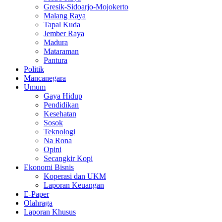
Gresik-Sidoarjo-Mojokerto
Malang Raya
Tapal Kuda
Jember Raya
Madura
Mataraman
Pantura
Politik
Mancanegara
Umum
Gaya Hidup
Pendidikan
Kesehatan
Sosok
Teknologi
Na Rona
Opini
Secangkir Kopi
Ekonomi Bisnis
Koperasi dan UKM
Laporan Keuangan
E-Paper
Olahraga
Laporan Khusus