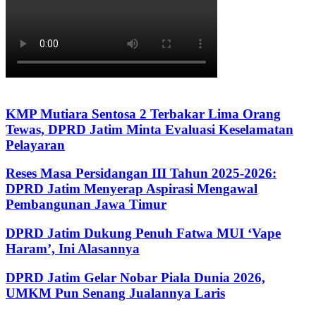
KMP Mutiara Sentosa 2 Terbakar Lima Orang
Tewas, DPRD Jatim Minta Evaluasi Keselamatan
Pelayaran
Reses Masa Persidangan III Tahun 2025-2026:
DPRD Jatim Menyerap Aspirasi Mengawal
Pembangunan Jawa Timur
DPRD Jatim Dukung Penuh Fatwa MUI ‘Vape
Haram’, Ini Alasannya
DPRD Jatim Gelar Nobar Piala Dunia 2026,
UMKM Pun Senang Jualannya Laris