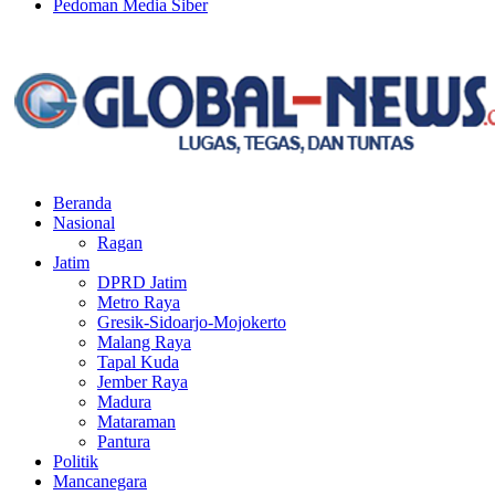
Pedoman Media Siber
Facebook
Twitter
Youtube
Beranda
Nasional
Ragan
Jatim
DPRD Jatim
Metro Raya
Gresik-Sidoarjo-Mojokerto
Malang Raya
Tapal Kuda
Jember Raya
Madura
Mataraman
Pantura
Politik
Mancanegara