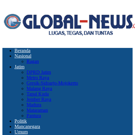
Beranda
Nasional
Ragan
Jatim
DPRD Jatim
Metro Raya
Gresik-Sidoarjo-Mojokerto
Malang Raya
Tapal Kuda
Jember Raya
Madura
Mataraman
Pantura
Politik
Mancanegara
Umum