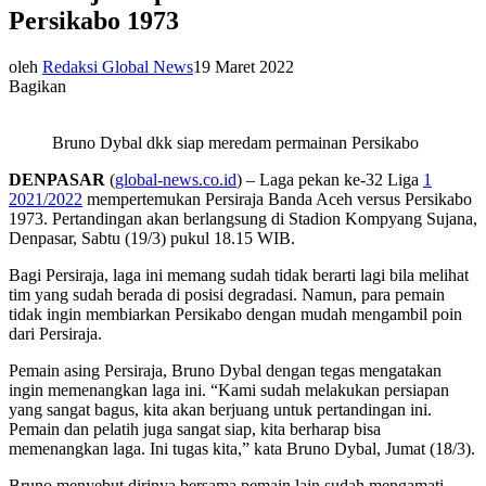
Persikabo 1973
oleh
Redaksi Global News
19 Maret 2022
Bagikan
Bruno Dybal dkk siap meredam permainan Persikabo
DENPASAR
(
global-news.co.id
) – Laga pekan ke-32 Liga
1
2021/2022
mempertemukan Persiraja Banda Aceh versus Persikabo
1973. Pertandingan akan berlangsung di Stadion Kompyang Sujana,
Denpasar, Sabtu (19/3) pukul 18.15 WIB.
Bagi Persiraja, laga ini memang sudah tidak berarti lagi bila melihat
tim yang sudah berada di posisi degradasi. Namun, para pemain
tidak ingin membiarkan Persikabo dengan mudah mengambil poin
dari Persiraja.
Pemain asing Persiraja, Bruno Dybal dengan tegas mengatakan
ingin memenangkan laga ini. “Kami sudah melakukan persiapan
yang sangat bagus, kita akan berjuang untuk pertandingan ini.
Pemain dan pelatih juga sangat siap, kita berharap bisa
memenangkan laga. Ini tugas kita,” kata Bruno Dybal, Jumat (18/3).
Bruno menyebut dirinya bersama pemain lain sudah mengamati