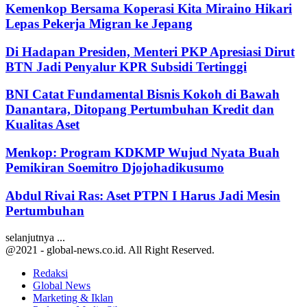
Kemenkop Bersama Koperasi Kita Miraino Hikari
Lepas Pekerja Migran ke Jepang
Di Hadapan Presiden, Menteri PKP Apresiasi Dirut
BTN Jadi Penyalur KPR Subsidi Tertinggi
BNI Catat Fundamental Bisnis Kokoh di Bawah
Danantara, Ditopang Pertumbuhan Kredit dan
Kualitas Aset
Menkop: Program KDKMP Wujud Nyata Buah
Pemikiran Soemitro Djojohadikusumo
Abdul Rivai Ras: Aset PTPN I Harus Jadi Mesin
Pertumbuhan
selanjutnya ...
@2021 - global-news.co.id. All Right Reserved.
Redaksi
Global News
Marketing & Iklan