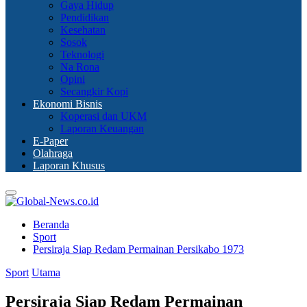
Gaya Hidup
Pendidikan
Kesehatan
Sosok
Teknologi
Na Rona
Opini
Secangkir Kopi
Ekonomi Bisnis
Koperasi dan UKM
Laporan Keuangan
E-Paper
Olahraga
Laporan Khusus
Primary
Menu
Beranda
Sport
Persiraja Siap Redam Permainan Persikabo 1973
Sport
Utama
Persiraja Siap Redam Permainan