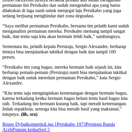
permainan tim Persikabo dan sudah mengetahui apa yang harus
dilakukan di laga nanti untuk menjegal laju Persikabo yang juga
sedang berjuang menghindar dari zona degradasi.
“Saya melihat permainan Persikabo, bersama tim pelatih kami sudah
menganalisis permainan mereka. Persikabo memang tampil sangat
baik, dan tentu saja kita akan bermain lebih baik,” sambungnya.
Sementara itu, pelatih kepala Persiraja, Sergio Alexandre, berharap
timnya bisa menjalankan taktikal dengan baik dan tampil 100
persen.
“Persikabo tim yang bagus, mereka bermain baik sejauh ini, kita
berharap pemain-pemain (Persiraja) nanti bisa menjalankan taktikal
dengan baik untuk meredam permainan Persikabo,” kata Sergio
Alexandre.
“Kita tentu saja menginginkan kemenangan dengan bermain bagus,
karena terkadang ketika bermain bagus belum tentu hasil bagus kita
raih. Terkadang tim bermain kurang baik, tapi meraih kemenangan.
Inilah sepakbola, semoga kita bisa meraih hasil yang maksimal,”
tutupnya.
(lib, sra)
Bruno Dybal
kompetisi
Liga 1
Persikabo 1973
Persiraja Banda
Aceh
Putaran kedua
Seri 5