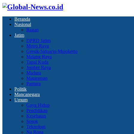
Beranda
Nasional
Ragan
Jatim
DPRD Jatim
Metro Raya
Gresik-Sidoarjo-Mojokerto
Malang Raya
Tapal Kuda
Jember Raya
Madura
Mataraman
Pantura
Politik
Mancanegara
Umum
Gaya Hidup
Pendidikan
Kesehatan
Sosok
Teknologi
Na Rona