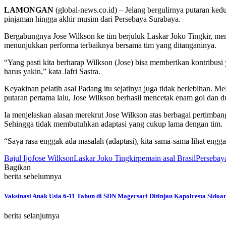
LAMONGAN
(global-news.co.id) – Jelang bergulirnya putaran ked
pinjaman hingga akhir musim dari Persebaya Surabaya.
Bergabungnya Jose Wilkson ke tim berjuluk Laskar Joko Tingkir, membua
menunjukkan performa terbaiknya bersama tim yang ditanganinya.
“Yang pasti kita berharap Wilkson (Jose) bisa memberikan kontribusi 
harus yakin,” kata Jafri Sastra.
Keyakinan pelatih asal Padang itu sejatinya juga tidak berlebihan. Me
putaran pertama lalu, Jose Wilkson berhasil mencetak enam gol dan du
Ia menjelaskan alasan merekrut Jose Wilkson atas berbagai pertimba
Sehingga tidak membutuhkan adaptasi yang cukup lama dengan tim.
“Saya rasa enggak ada masalah (adaptasi), kita sama-sama lihat engga
Bajul Ijo
Jose Wilkson
Laskar Joko Tingkir
pemain asal Brasil
Persebay
Bagikan
berita sebelumnya
Vaksinasi Anak Usia 6-11 Tahun di SDN Magersari Ditinjau Kapolresta Sidoar
berita selanjutnya