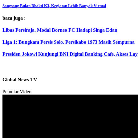
Songsong Bulan Bhakti K3, Kegiatan Lebih Banyak Virtual
baca juga :
Libas Persiraja, Modal Borneo FC Hadapi Singa Edan
Liga 1: Bungkam Persis Solo, Persikabo 1973 Masih Sempurna
Presiden Jokowi Kunjungi BNI Digital Banking Cafe, Akses 
Global News TV
Pemutar Video