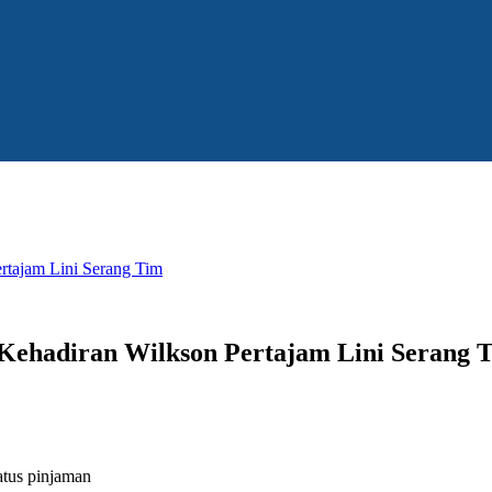
ertajam Lini Serang Tim
 Kehadiran Wilkson Pertajam Lini Serang 
atus pinjaman