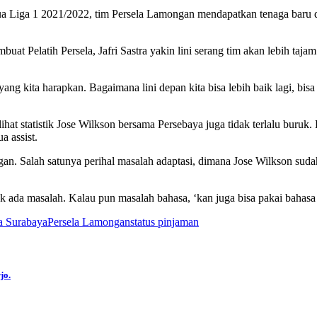
ua Liga 1 2021/2022, tim Persela Lamongan mendapatkan tenaga baru di 
t Pelatih Persela, Jafri Sastra yakin lini serang tim akan lebih tajam 
yang kita harapkan. Bagaimana lini depan kita bisa lebih baik lagi, b
lihat statistik Jose Wilkson bersama Persebaya juga tidak terlalu buru
a assist.
ngan. Salah satunya perihal masalah adaptasi, dimana Jose Wilkson su
k ada masalah. Kalau pun masalah bahasa, ‘kan juga bisa pakai bahasa s
a Surabaya
Persela Lamongan
status pinjaman
jo.