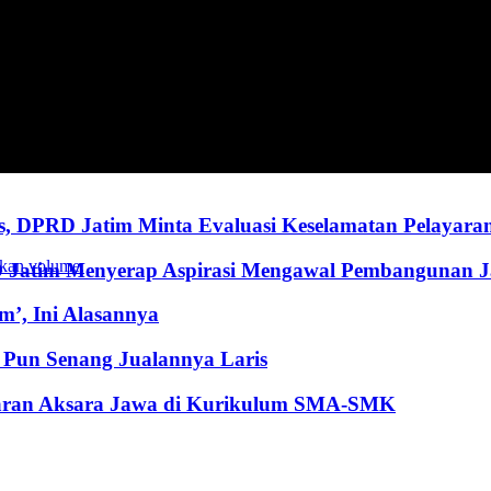
, DPRD Jatim Minta Evaluasi Keselamatan Pelayara
kan volume.
RD Jatim Menyerap Aspirasi Mengawal Pembangunan 
’, Ini Alasannya
Pun Senang Jualannya Laris
jaran Aksara Jawa di Kurikulum SMA-SMK