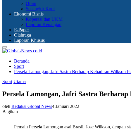
Opini
Secangkir Kopi
Ekonomi Bisnis
Koperasi dan UKM
Laporan Keuangan
E-Paper
Olahraga
Laporan Khusus
Primary
Menu
Beranda
Sport
Persela Lamongan, Jafri Sastra Berharap Kehadiran Wilkson P
Sport
Utama
Persela Lamongan, Jafri Sastra Berharap
oleh
Redaksi Global News
4 Januari 2022
Bagikan
Pemain Persela Lamongan asal Brasil, Jose Wilkson, dengan st