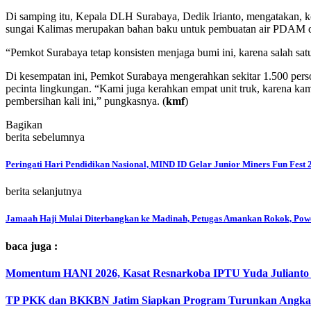
Di samping itu, Kepala DLH Surabaya, Dedik Irianto, mengatakan, kon
sungai Kalimas merupakan bahan baku untuk pembuatan air PDAM d
“Pemkot Surabaya tetap konsisten menjaga bumi ini, karena salah satu 
Di kesempatan ini, Pemkot Surabaya mengerahkan sekitar 1.500 per
pecinta lingkungan. “Kami juga kerahkan empat unit truk, karena kami
pembersihan kali ini,” pungkasnya. (
kmf
)
Bagikan
berita sebelumnya
Peringati Hari Pendidikan Nasional, MIND ID Gelar Junior Miners Fun Fest 
berita selanjutnya
Jamaah Haji Mulai Diterbangkan ke Madinah, Petugas Amankan Rokok, Pow
baca juga :
Momentum HANI 2026, Kasat Resnarkoba IPTU Yuda Julianto
TP PKK dan BKKBN Jatim Siapkan Program Turunkan Angka 