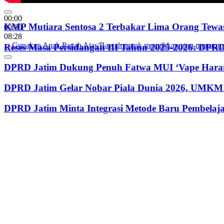
00:00
KMP Mutiara Sentosa 2 Terbakar Lima Orang Tewas
00:00
08:28
Gunakan Anak Panah Atas/Bawah untuk menaikkan atau menurun
Reses Masa Persidangan III Tahun 2025-2026: DP
DPRD Jatim Dukung Penuh Fatwa MUI ‘Vape Haram
DPRD Jatim Gelar Nobar Piala Dunia 2026, UMKM 
DPRD Jatim Minta Integrasi Metode Baru Pembela