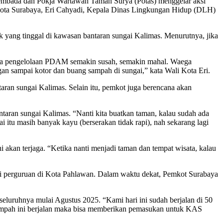
mbada dan Pokja Wartawan Taman Surya (Potas) menggelar aksi
ali Kota Surabaya, Eri Cahyadi, Kepala Dinas Lingkungan Hidup (DLH)
 yang tinggal di kawasan bantaran sungai Kalimas. Menurutnya, jika
 maka pengelolaan PDAM semakin susah, semakin mahal. Waega
n sampai kotor dan buang sampah di sungai,” kata Wali Kota Eri.
aran sungai Kalimas. Selain itu, pemkot juga berencana akan
ntaran sungai Kalimas. “Nanti kita buatkan taman, kalau sudah ada
i itu masih banyak kayu (berserakan tidak rapi), nah sekarang lagi
i akan terjaga. “Ketika nanti menjadi taman dan tempat wisata, kalau
i perguruan di Kota Pahlawan. Dalam waktu dekat, Pemkot Surabaya
luruhnya mulai Agustus 2025. “Kami hari ini sudah berjalan di 50
 sampah ini berjalan maka bisa memberikan pemasukan untuk KAS