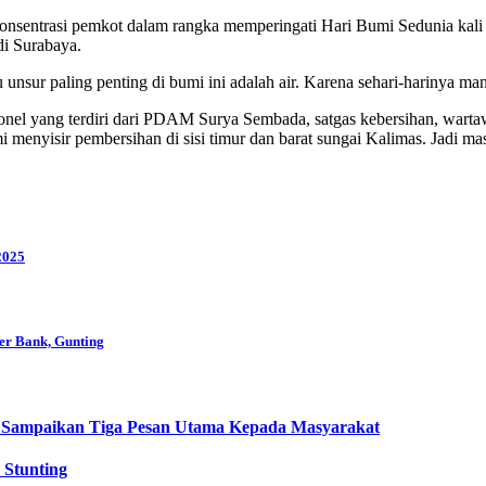
sentrasi pemkot dalam rangka memperingati Hari Bumi Sedunia kali ini
i Surabaya.
unsur paling penting di bumi ini adalah air. Karena sehari-harinya manu
sonel yang terdiri dari PDAM Surya Sembada, satgas kebersihan, war
 menyisir pembersihan di sisi timur dan barat sungai Kalimas. Jadi ma
2025
er Bank, Gunting
 Sampaikan Tiga Pesan Utama Kepada Masyarakat
Stunting