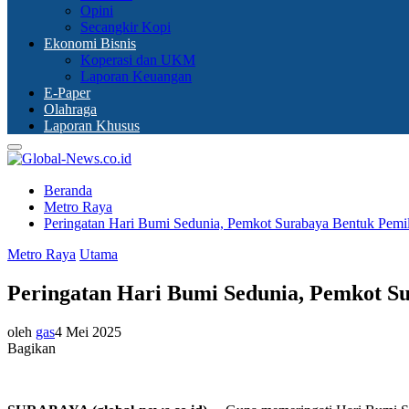
Opini
Secangkir Kopi
Ekonomi Bisnis
Koperasi dan UKM
Laporan Keuangan
E-Paper
Olahraga
Laporan Khusus
Primary
Menu
Beranda
Metro Raya
Peringatan Hari Bumi Sedunia, Pemkot Surabaya Bentuk Pemi
Metro Raya
Utama
Peringatan Hari Bumi Sedunia, Pemkot S
oleh
gas
4 Mei 2025
Bagikan