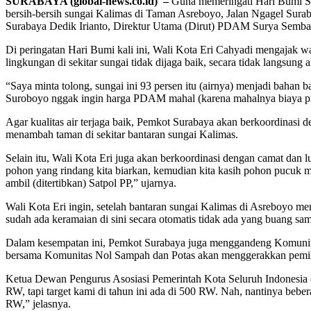
SURABAYA (global-news.co.id) –
Guna memeringati Hari Bumi S
bersih-bersih sungai Kalimas di Taman Asreboyo, Jalan Ngagel Suraba
Surabaya Dedik Irianto, Direktur Utama (Dirut) PDAM Surya Sembad
Di peringatan Hari Bumi kali ini, Wali Kota Eri Cahyadi mengajak w
lingkungan di sekitar sungai tidak dijaga baik, secara tidak langsung
“Saya minta tolong, sungai ini 93 persen itu (airnya) menjadi bah
Suroboyo nggak ingin harga PDAM mahal (karena mahalnya biaya prod
Agar kualitas air terjaga baik, Pemkot Surabaya akan berkoordinasi 
menambah taman di sekitar bantaran sungai Kalimas.
Selain itu, Wali Kota Eri juga akan berkoordinasi dengan camat dan 
pohon yang rindang kita biarkan, kemudian kita kasih pohon pucuk mera
ambil (ditertibkan) Satpol PP,” ujarnya.
Wali Kota Eri ingin, setelah bantaran sungai Kalimas di Asreboyo men
sudah ada keramaian di sini secara otomatis tidak ada yang buang sa
Dalam kesempatan ini, Pemkot Surabaya juga menggandeng Komunita
bersama Komunitas Nol Sampah dan Potas akan menggerakkan pemila
Ketua Dewan Pengurus Asosiasi Pemerintah Kota Seluruh Indonesia (
RW, tapi target kami di tahun ini ada di 500 RW. Nah, nantinya be
RW,” jelasnya.