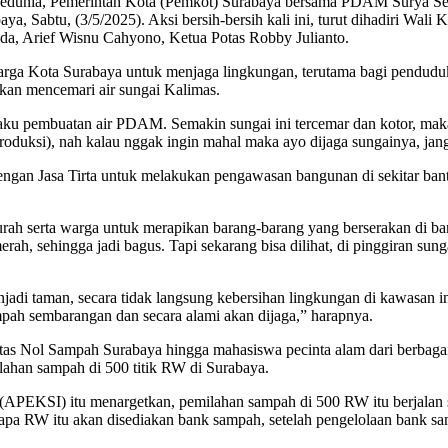
edunia, Pemerintah Kota (Pemkot) Surabaya bersama PDAM Surya Se
ya, Sabtu, (3/5/2025). Aksi bersih-bersih kali ini, turut dihadiri W
a, Arief Wisnu Cahyono, Ketua Potas Robby Julianto.
arga Kota Surabaya untuk menjaga lingkungan, terutama bagi penduduk
 akan mencemari air sungai Kalimas.
an baku pembuatan air PDAM. Semakin sungai ini tercemar dan kotor,
uksi), nah kalau nggak ingin mahal maka ayo dijaga sungainya, janga
dengan Jasa Tirta untuk melakukan pengawasan bangunan di sekitar bant
lurah serta warga untuk merapikan barang-barang yang berserakan di ba
h, sehingga jadi bagus. Tapi sekarang bisa dilihat, di pinggiran sunga
jadi taman, secara tidak langsung kebersihan lingkungan di kawasan in
mpah sembarangan dan secara alami akan dijaga,” harapnya.
s Nol Sampah Surabaya hingga mahasiswa pecinta alam dari berbaga
han sampah di 500 titik RW di Surabaya.
APEKSI) itu menargetkan, pemilahan sampah di 500 RW itu berjalan se
berapa RW itu akan disediakan bank sampah, setelah pengelolaan bank