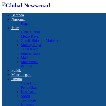
Beranda
Nasional
Ragan
Jatim
DPRD Jatim
Metro Raya
Gresik-Sidoarjo-Mojokerto
Malang Raya
Tapal Kuda
Jember Raya
Madura
Mataraman
Pantura
Politik
Mancanegara
Umum
Gaya Hidup
Pendidikan
Kesehatan
Sosok
Teknologi
Na Rona