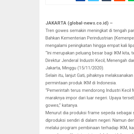
Hingga pertengahan tahun ini, Kemenperin menc
dibandingkan tahun lalu seiri
JAKARTA (global-news.co.id) –
Tren gowes semakin meningkat di tengah pand
Bahkan Kementerian Perindustrian (Kemenper
mengalami peningkatan hingga empat kali lipa
“Ini merupakan peluang besar bagi IKM kita, t
Direktur Jenderal Industri Kecil, Menengah d
Jakarta, Minggu (15/11/2020).
Selain itu, lanjut Gati, pihaknya melaksana
permintaan produk IKM di Indonesia.
“Pemerintah terus mendorong Industri Keci
maraknya impor dari luar negeri. Upaya ters
gowes,” katanya.
Menurut dia produksi frame sepeda sebagai
diproduksi sendiri di dalam negeri. Namun d
melalui program pembinaan terhadap IKM, k