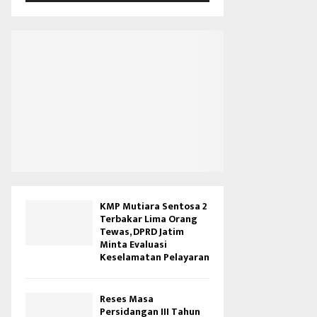
V
i
d
e
o
KMP Mutiara Sentosa 2
Terbakar Lima Orang
Tewas, DPRD Jatim
Minta Evaluasi
Keselamatan Pelayaran
Reses Masa
Persidangan III Tahun