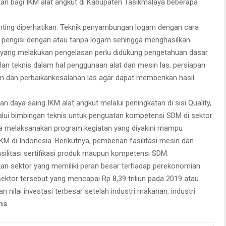
kan bagi IKM alat angkut di Kabupaten Tasikmalaya beberapa
ting diperhatikan. Teknik penyambungan logam dengan cara
 pengisi dengan atau tanpa logam sehingga menghasilkan
 yang melakukan pengelasan perlu didukung pengetahuan dasar
lan teknis dalam hal penggunaan alat dan mesin las, persiapan
n dan perbaikankesalahan las agar dapat memberikan hasil
 daya saing IKM alat angkut melalui peningkatan di sisi Quality,
lalui bimbingan teknis untuk penguatan kompetensi SDM di sektor
aknya melaksanakan program kegiatan yang diyakini mampu
 di Indonesia. Berikutnya, pemberian fasilitasi mesin dan
asilitasi sertifikasi produk maupun kompetensi SDM.
kan sektor yang memiliki peran besar terhadap perekonomian
 di sektor tersebut yang mencapai Rp 8,39 triliun pada 2019 atau
 nilai investasi terbesar setelah industri makanan, industri
ins