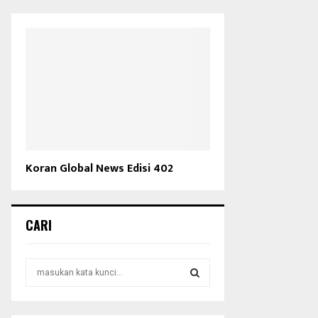
Koran Global News Edisi 402
CARI
S
e
a
S
r