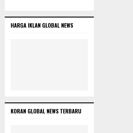
c
E
h
f
A
o
HARGA IKLAN GLOBAL NEWS
r
R
:
C
H
KORAN GLOBAL NEWS TERBARU