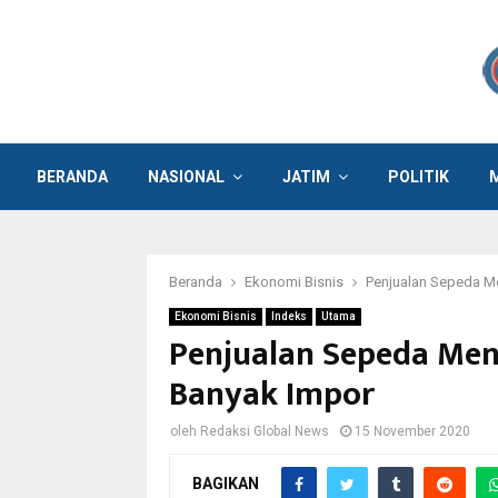
BERANDA
NASIONAL
JATIM
POLITIK
Beranda
Ekonomi Bisnis
Penjualan Sepeda Me
Ekonomi Bisnis
Indeks
Utama
Penjualan Sepeda Meni
Banyak Impor
oleh
Redaksi Global News
15 November 2020
BAGIKAN