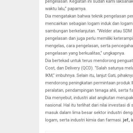
pengelasan. Kegiatan ini sudah kami laksana
waktu lalu,” paparnya.
Dia mengatakan bahwa teknik pengelasan pen
mencairkan sebagian logam induk dan logam
sambungan berkelanjutan. “Welder atau SDM
pengelasan dan juga perlu memiliki keterampi
mengelas, cara pengelasan, serta pencegaha
pengelasan yang berkualitas,” ungkapnya.
Dia bertekad untuk terus mendorong penguatan
Cost, dan Delivery (QCD). “Salah satunya me
IKM,” imbuhnya. Selain itu, lanjut Gati, pih
mendorong peningkatan permintaan produk IKM
peralatan, pendampingan tenaga ahli, serta f
Dia menyebut, industri alat angkutan merupa
nasional. Hal itu terlihat dari nilai investasi
masuk dalam lima besar sektor industri dengan
logam, serta industri kimia dan farmasi.
jef, 