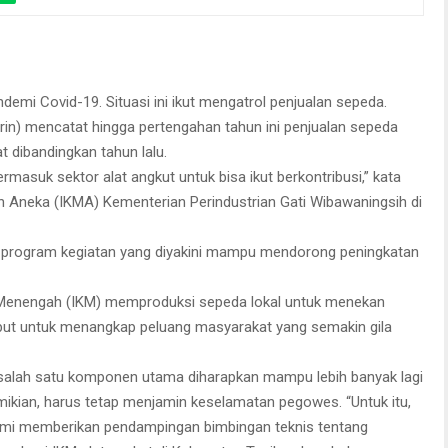
atat penjualan sepeda mengalami peningkatan hingga empat kali lipat
ng tren gowes yang semakin meningkat di masyarakat.
emi Covid-19. Situasi ini ikut mengatrol penjualan sepeda.
in) mencatat hingga pertengahan tahun ini penjualan sepeda
t dibandingkan tahun lalu.
ermasuk sektor alat angkut untuk bisa ikut berkontribusi,” kata
an Aneka (IKMA) Kementerian Perindustrian Gati Wibawaningsih di
kan program kegiatan yang diyakini mampu mendorong peningkatan
l Menengah (IKM) memproduksi sepeda lokal untuk menekan
ebut untuk menangkap peluang masyarakat yang semakin gila
 salah satu komponen utama diharapkan mampu lebih banyak lagi
emikian, harus tetap menjamin keselamatan pegowes. “Untuk itu,
ami memberikan pendampingan bimbingan teknis tentang