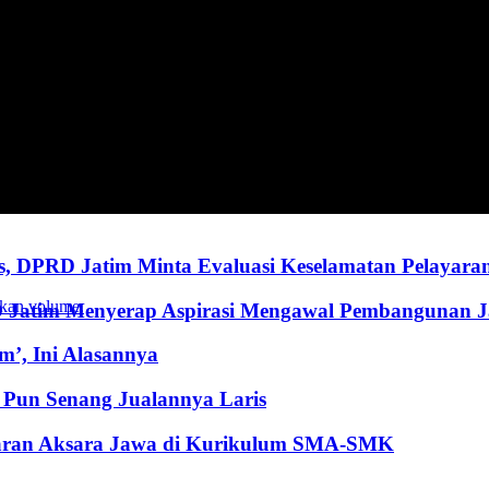
, DPRD Jatim Minta Evaluasi Keselamatan Pelayara
kan volume.
RD Jatim Menyerap Aspirasi Mengawal Pembangunan 
’, Ini Alasannya
Pun Senang Jualannya Laris
jaran Aksara Jawa di Kurikulum SMA-SMK