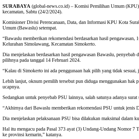
SURABAYA
(global-news.co.id) – Komisi Pemilihan Umum (KPU) K
kecamatan, Sabtu (24/2/2024).
Komisioner Divisi Perencanaan, Data, dan Informasi KPU Kota Sur
Umum (Bawaslu) setempat.
“Bawaslu memberikan rekomendasi berdasarkan hasil pengawasan, 1
Kelurahan Simolawang, Kecamatan Simokerto.
Dia menjelaskan berdasarkan hasil pengawasan Bawaslu, penyebab
pilihnya pada tanggal 14 Februari 2024.
“Kalau di Simokerto ini ada penggunaan hak pilih yang tidak sesuai, 
Lebih lanjut, oknum pemilih tersebut pun diduga menggunakan hak pili
ucapnya.
Sedangkan untuk penyebab PSU lainnya, salah satunya adanya surat sua
“Akhirnya dari Bawaslu memberikan rekomendasi PSU untuk jenis DPR
Dia menjelaskan pelaksanaan PSU bisa dilakukan maksimal dalam kur
Hal itu mengacu pada Pasal 373 ayat (3) Undang-Undang Nomor 7 Ta
ke provinsi kemarin,” katanya.