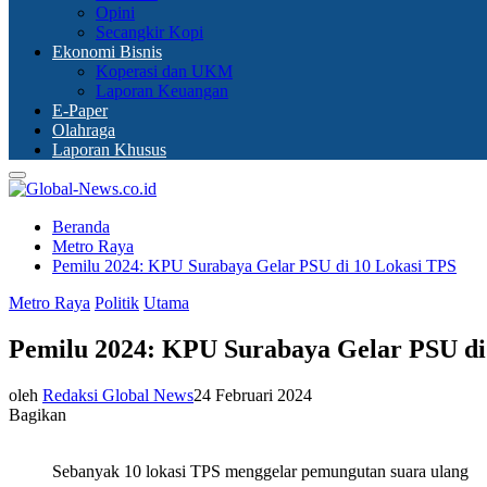
Opini
Secangkir Kopi
Ekonomi Bisnis
Koperasi dan UKM
Laporan Keuangan
E-Paper
Olahraga
Laporan Khusus
Primary
Menu
Beranda
Metro Raya
Pemilu 2024: KPU Surabaya Gelar PSU di 10 Lokasi TPS
Metro Raya
Politik
Utama
Pemilu 2024: KPU Surabaya Gelar PSU di
oleh
Redaksi Global News
24 Februari 2024
Bagikan
Sebanyak 10 lokasi TPS menggelar pemungutan suara ulang