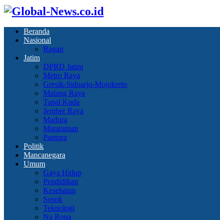
Beranda
Nasional
Ragan
Jatim
DPRD Jatim
Metro Raya
Gresik-Sidoarjo-Mojokerto
Malang Raya
Tapal Kuda
Jember Raya
Madura
Mataraman
Pantura
Politik
Mancanegara
Umum
Gaya Hidup
Pendidikan
Kesehatan
Sosok
Teknologi
Na Rona