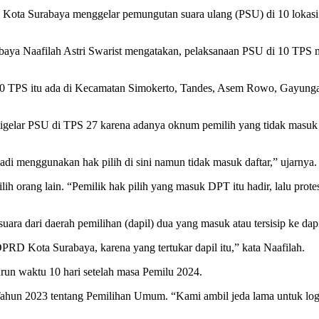
ota Surabaya menggelar pemungutan suara ulang (PSU) di 10 lokasi t
abaya Naafilah Astri Swarist mengatakan, pelaksanaan PSU di 10 TPS
0 TPS itu ada di Kecamatan Simokerto, Tandes, Asem Rowo, Gayungan
 digelar PSU di TPS 27 karena adanya oknum pemilih yang tidak ma
jadi menggunakan hak pilih di sini namun tidak masuk daftar,” ujarnya.
h orang lain. “Pemilik hak pilih yang masuk DPT itu hadir, lalu protes
ra dari daerah pemilihan (dapil) dua yang masuk atau tersisip ke dapi
D Kota Surabaya, karena yang tertukar dapil itu,” kata Naafilah.
un waktu 10 hari setelah masa Pemilu 2024.
hun 2023 tentang Pemilihan Umum. “Kami ambil jeda lama untuk logist