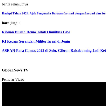
berita selanjutnya
Hadapi Tahun 2024, Ajak Pengusaha Bertransformasi dengan Inovasi dan Str
baca juga :
Ribuan Buruh Demo Tolak Omnibus Law
RI Kecam Serangan Militer Israel di Jenin
ASEAN Para Games 2022 di Solo, Gibran Rakabuming Jadi Ket
Global News TV
Pemutar Video