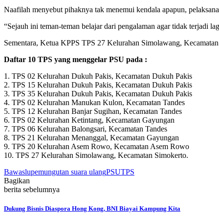
Naafilah menyebut pihaknya tak menemui kendala apapun, pelaksanaa
“Sejauh ini teman-teman belajar dari pengalaman agar tidak terjadi 
Sementara, Ketua KPPS TPS 27 Kelurahan Simolawang, Kecamatan Sim
Daftar 10 TPS yang menggelar PSU pada :
1. TPS 02 Kelurahan Dukuh Pakis, Kecamatan Dukuh Pakis
2. TPS 15 Kelurahan Dukuh Pakis, Kecamatan Dukuh Pakis
3. TPS 35 Kelurahan Dukuh Pakis, Kecamatan Dukuh Pakis
4. TPS 02 Kelurahan Manukan Kulon, Kecamatan Tandes
5. TPS 12 Kelurahan Banjar Sugihan, Kecamatan Tandes
6. TPS 02 Kelurahan Ketintang, Kecamatan Gayungan
7. TPS 06 Kelurahan Balongsari, Kecamatan Tandes
8. TPS 21 Kelurahan Menanggal, Kecamatan Gayungan
9. TPS 20 Kelurahan Asem Rowo, Kecamatan Asem Rowo
10. TPS 27 Kelurahan Simolawang, Kecamatan Simokerto.
Bawaslu
pemungutan suara ulang
PSU
TPS
Bagikan
berita sebelumnya
Dukung Bisnis Diaspora Hong Kong, BNI Biayai Kampung Kita