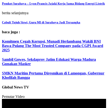
Pemkot Surabaya – Lyon Prancis Jajaki Kerja Sama Bidang Energi Listrik
berita selanjutnya
Cabuli Tujuh Siswi, Guru MI di Surabaya Jadi Tersangka
baca juga :
Komitmen Cegah Korupsi, Munadi Herlambang Wakili BNI
Bawa Pulang The Most Trusted Company pada CGPI Award
2025
Sambil Gowes, Sekdaprov Jatim Edukasi Warga Madura
Gunakan Masker
SMKN Maritim Pertama Diresmikan di Lamongan, Gubernur
Khofifah Bangga
Global News TV
Pemutar Video