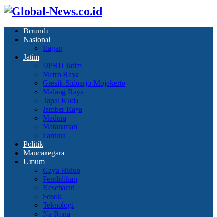
Beranda
Nasional
Ragan
Jatim
DPRD Jatim
Metro Raya
Gresik-Sidoarjo-Mojokerto
Malang Raya
Tapal Kuda
Jember Raya
Madura
Mataraman
Pantura
Politik
Mancanegara
Umum
Gaya Hidup
Pendidikan
Kesehatan
Sosok
Teknologi
Na Rona