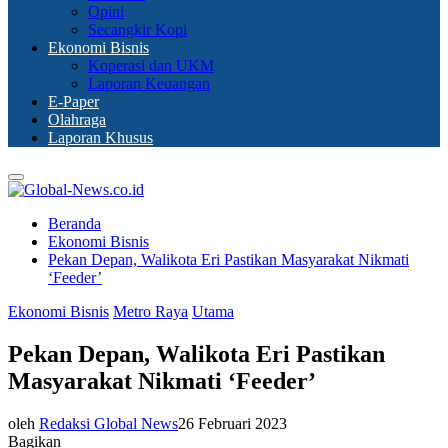
Opini
Secangkir Kopi
Ekonomi Bisnis
Koperasi dan UKM
Laporan Keuangan
E-Paper
Olahraga
Laporan Khusus
Primary
Menu
Beranda
Ekonomi Bisnis
Pekan Depan, Walikota Eri Pastikan Masyarakat Nikmati
‘Feeder’
Ekonomi Bisnis
Metro Raya
Utama
Pekan Depan, Walikota Eri Pastikan
Masyarakat Nikmati ‘Feeder’
oleh
Redaksi Global News
26 Februari 2023
Bagikan