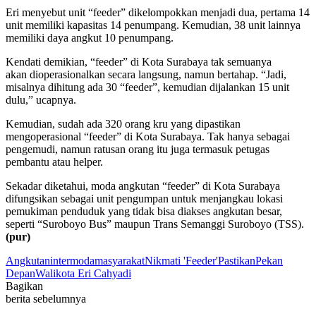
Eri menyebut unit “feeder” dikelompokkan menjadi dua, pertama 14
unit memiliki kapasitas 14 penumpang. Kemudian, 38 unit lainnya
memiliki daya angkut 10 penumpang.
Kendati demikian, “feeder” di Kota Surabaya tak semuanya
akan dioperasionalkan secara langsung, namun bertahap. “Jadi,
misalnya dihitung ada 30 “feeder”, kemudian dijalankan 15 unit
dulu,” ucapnya.
Kemudian, sudah ada 320 orang kru yang dipastikan
mengoperasional “feeder” di Kota Surabaya. Tak hanya sebagai
pengemudi, namun ratusan orang itu juga termasuk petugas
pembantu atau helper.
Sekadar diketahui, moda angkutan “feeder” di Kota Surabaya
difungsikan sebagai unit pengumpan untuk menjangkau lokasi
pemukiman penduduk yang tidak bisa diakses angkutan besar,
seperti “Suroboyo Bus” maupun Trans Semanggi Suroboyo (TSS).
(pur)
Angkutan
intermoda
masyarakat
Nikmati 'Feeder'
Pastikan
Pekan
Depan
Walikota Eri Cahyadi
Bagikan
berita sebelumnya