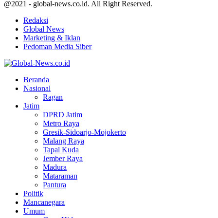
@2021 - global-news.co.id. All Right Reserved.
Redaksi
Global News
Marketing & Iklan
Pedoman Media Siber
Facebook
Twitter
Youtube
Beranda
Nasional
Ragan
Jatim
DPRD Jatim
Metro Raya
Gresik-Sidoarjo-Mojokerto
Malang Raya
Tapal Kuda
Jember Raya
Madura
Mataraman
Pantura
Politik
Mancanegara
Umum