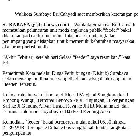
Walikota Surabaya Eri Cahyadi saat memberikan keterangan pe
SURABAYA
(global-news.co.id) – Walikota Surabaya Eri Cahyadi
memastikan peluncuran unit moda angkutan publik “feeder” bakal
dilakukan pada akhir bulan ini. Total ada 52 unit angkutan
penumpang yang disiapkan untuk memenuhi kebutuhan masyarakat
akan transportasi publik.
“Akhir Februari, setelah hari Selasa “feeder” saya resmikan,” kata
Eri.
Pemerintah Kota melalui Dinas Perhubungan (Dishub) Surabaya
sudah menetapkan lima rute yang dijadikan sebagai jalur angkutan
“feeder” tersebut.
Kelima rute itu, yakni Park and Ride Jl Mayjend Sungkono ke Jl
Embong Wungu, Terminal Benowo ke Jl Tunjungan, Jl Penjaringan
Sari ke Jl Gunung Anyar, Puspa Raya ke Jl HR Muhammad, dan
Terminal Intermoda Joyoboyo (TIJ) ke Jl Kedung Asem.
Kemudian, “feeder” bakal beroperasi mulai pukul 05.30 hingga
21.30 WIB. Terdapat 315 halte bus yang bakal dilintasi angkutan
pengumpan itu.