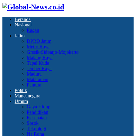
Beranda
Nasional
Ragan
Jatim
DPRD Jatim
Metro Raya
Gresik-Sidoarjo-Mojokerto
Malang Raya
Tapal Kuda
Jember Raya
Madura
Mataraman
Pantura
Politik
Mancanegara
Umum
Gaya Hidup
Pendidikan
Kesehatan
Sosok
Teknologi
Na Rona