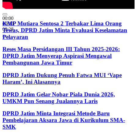
00:00
KMP Mutiara Sentosa 2 Terbakar Lima Orang
00:00
08:28
Tewas, DPRD Jatim Minta Evaluasi Keselamatan
Pelayaran
Reses Masa Persidangan III Tahun 2025-2026:
DPRD Jatim Menyerap Aspirasi Mengawal
Pembangunan Jawa Timur
DPRD Jatim Dukung Penuh Fatwa MUI ‘Vape
Haram’, Ini Alasannya
DPRD Jatim Gelar Nobar Piala Dunia 2026,
UMKM Pun Senang Jualannya Laris
DPRD Jatim Minta Integrasi Metode Baru
Pembelajaran Aksara Jawa di Kurikulum SMA-
SMK