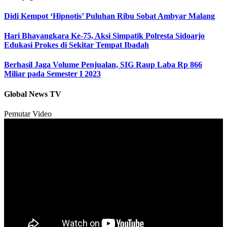
Didi Kempot ‘Hipnotis’ Puluhan Ribu Sobat Ambyar Malang
Hari Bhayangkara Ke-75, Aksi Simpatik Polresta Sidoarjo
Edukasi Prokes di Sekitar Tempat Ibadah
Berhasil Jaga Volume Penjualan, SIG Raup Laba Rp 866
Miliar pada Semester I 2023
Global News TV
Pemutar Video