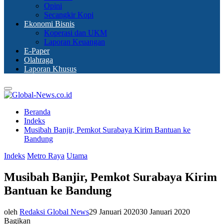
Opini
Secangkir Kopi
Ekonomi Bisnis
Koperasi dan UKM
Laporan Keuangan
E-Paper
Olahraga
Laporan Khusus
Primary
Menu
Beranda
Indeks
Musibah Banjir, Pemkot Surabaya Kirim Bantuan ke
Bandung
Indeks
Metro Raya
Utama
Musibah Banjir, Pemkot Surabaya Kirim
Bantuan ke Bandung
oleh
Redaksi Global News
29 Januari 2020
30 Januari 2020
Bagikan