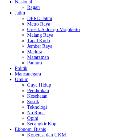
Nasional
Ragan
Jatim
DPRD Jatim
Metro Raya
Gresik-Sidoarjo-Mojokerto
Malang Raya
Tapal Kuda
Jember Raya
Madura
Mataraman
Pantura
Politik
Mancanegara
Umum
Gaya Hidup
Pendidikan
Kesehatan
Sosok
Teknologi
Na Rona
Opini
Secangkir Kopi
Ekonomi Bisnis
Koperasi dan UKM