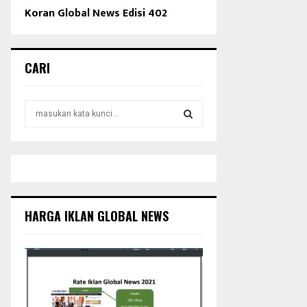
Koran Global News Edisi 402
CARI
S
e
a
S
r
c
E
h
f
A
o
HARGA IKLAN GLOBAL NEWS
r
R
:
C
H