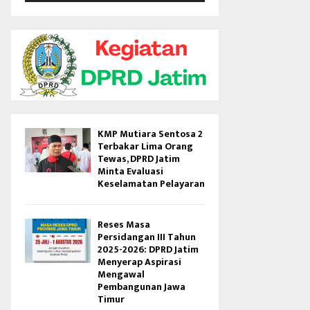
V
i
d
e
o
KMP Mutiara Sentosa 2
Terbakar Lima Orang
Tewas, DPRD Jatim
Minta Evaluasi
Keselamatan Pelayaran
Reses Masa
Persidangan III Tahun
2025-2026: DPRD Jatim
Menyerap Aspirasi
Mengawal
Pembangunan Jawa
Timur