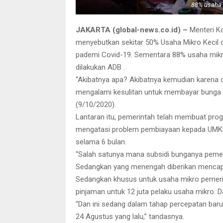
88% usaha m
JAKARTA (global-news.co.id) –
Menteri K
menyebutkan sekitar 50% Usaha Mikro Keci
pademi Covid-19. Sementara 88% usaha mikro ti
dilakukan ADB .
“Akibatnya apa? Akibatnya kemudian karena
mengalami kesulitan untuk membayar bunga da
(9/10/2020).
Lantaran itu, pemerintah telah membuat pro
mengatasi problem pembiayaan kepada UMKM.
selama 6 bulan.
“Salah satunya mana subsidi bunganya pemer
Sedangkan yang menengah diberikan mencapa
Sedangkan khusus untuk usaha mikro pemeri
pinjaman untuk 12 juta pelaku usaha mikro. Da
“Dan ini sedang dalam tahap percepatan baru 9
24 Agustus yang lalu,” tandasnya.