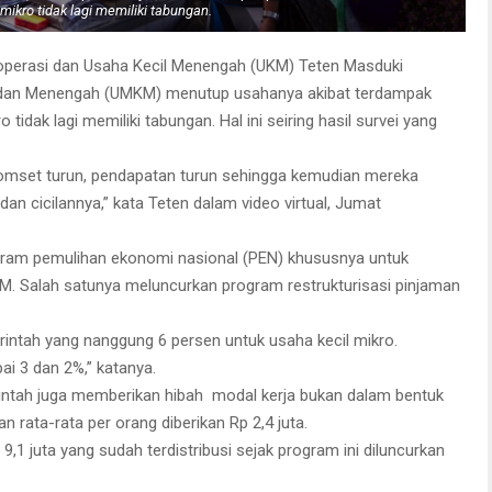
ikro tidak lagi memiliki tabungan.
operasi dan Usaha Kecil Menengah (UKM) Teten Masduki
l dan Menengah (UMKM) menutup usahanya akibat terdampak
dak lagi memiliki tabungan. Hal ini seiring hasil survei yang
 omset turun, pendapatan turun sehingga kemudian mereka
n cicilannya,” kata Teten dalam video virtual, Jumat
gram pemulihan ekonomi nasional (PEN) khususnya untuk
 Salah satunya meluncurkan program restrukturisasi pinjaman
intah yang nanggung 6 persen untuk usaha kecil mikro.
i 3 dan 2%,” katanya.
ntah juga memberikan hibah modal kerja bukan dalam bentuk
n rata-rata per orang diberikan Rp 2,4 juta.
,1 juta yang sudah terdistribusi sejak program ini diluncurkan