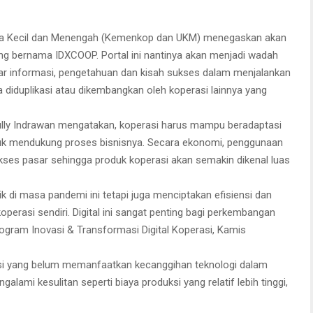
ha Kecil dan Menengah (Kemenkop dan UKM) menegaskan akan
ang bernama IDXCOOP. Portal ini nantinya akan menjadi wadah
ukar informasi, pengetahuan dan kisah sukses dalam menjalankan
sa diduplikasi atau dikembangkan oleh koperasi lainnya yang
ully Indrawan mengatakan, koperasi harus mampu beradaptasi
k mendukung proses bisnisnya. Secara ekonomi, penggunaan
akses pasar sehingga produk koperasi akan semakin dikenal luas
ik di masa pandemi ini tetapi juga menciptakan efisiensi dan
perasi sendiri. Digital ini sangat penting bagi perkembangan
rogram Inovasi & Transformasi Digital Koperasi, Kamis
asi yang belum memanfaatkan kecanggihan teknologi dalam
lami kesulitan seperti biaya produksi yang relatif lebih tinggi,