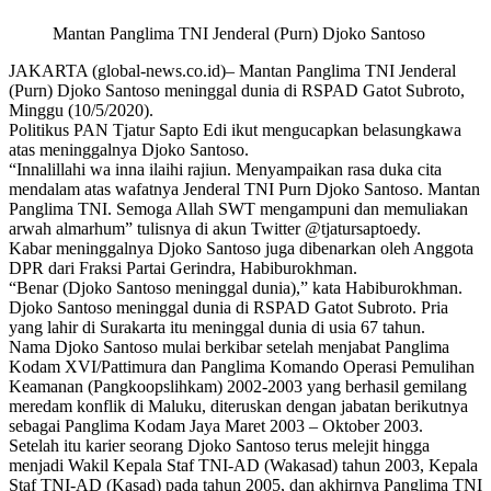
Mantan Panglima TNI Jenderal (Purn) Djoko Santoso
JAKARTA (global-news.co.id)– Mantan Panglima TNI Jenderal
(Purn) Djoko Santoso meninggal dunia di RSPAD Gatot Subroto,
Minggu (10/5/2020).
Politikus PAN Tjatur Sapto Edi ikut mengucapkan belasungkawa
atas meninggalnya Djoko Santoso.
“Innalillahi wa inna ilaihi rajiun. Menyampaikan rasa duka cita
mendalam atas wafatnya Jenderal TNI Purn Djoko Santoso. Mantan
Panglima TNI. Semoga Allah SWT mengampuni dan memuliakan
arwah almarhum” tulisnya di akun Twitter @tjatursaptoedy.
Kabar meninggalnya Djoko Santoso juga dibenarkan oleh Anggota
DPR dari Fraksi Partai Gerindra, Habiburokhman.
“Benar (Djoko Santoso meninggal dunia),” kata Habiburokhman.
Djoko Santoso meninggal dunia di RSPAD Gatot Subroto. Pria
yang lahir di Surakarta itu meninggal dunia di usia 67 tahun.
Nama Djoko Santoso mulai berkibar setelah menjabat Panglima
Kodam XVI/Pattimura dan Panglima Komando Operasi Pemulihan
Keamanan (Pangkoopslihkam) 2002-2003 yang berhasil gemilang
meredam konflik di Maluku, diteruskan dengan jabatan berikutnya
sebagai Panglima Kodam Jaya Maret 2003 – Oktober 2003.
Setelah itu karier seorang Djoko Santoso terus melejit hingga
menjadi Wakil Kepala Staf TNI-AD (Wakasad) tahun 2003, Kepala
Staf TNI-AD (Kasad) pada tahun 2005, dan akhirnya Panglima TNI