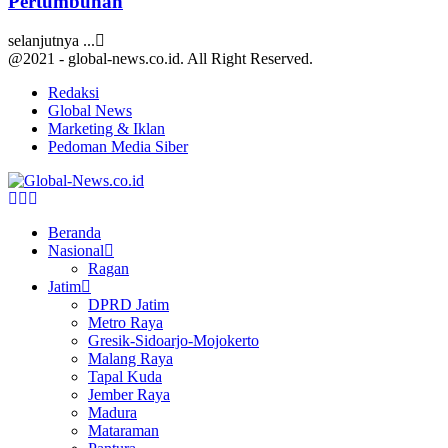
Pertumbuhan
selanjutnya ...
@2021 - global-news.co.id. All Right Reserved.
Redaksi
Global News
Marketing & Iklan
Pedoman Media Siber
Facebook
Twitter
Youtube
Beranda
Nasional
Ragan
Jatim
DPRD Jatim
Metro Raya
Gresik-Sidoarjo-Mojokerto
Malang Raya
Tapal Kuda
Jember Raya
Madura
Mataraman