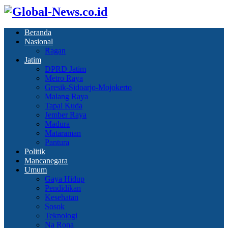
Beranda
Nasional
Ragan
Jatim
DPRD Jatim
Metro Raya
Gresik-Sidoarjo-Mojokerto
Malang Raya
Tapal Kuda
Jember Raya
Madura
Mataraman
Pantura
Politik
Mancanegara
Umum
Gaya Hidup
Pendidikan
Kesehatan
Sosok
Teknologi
Na Rona