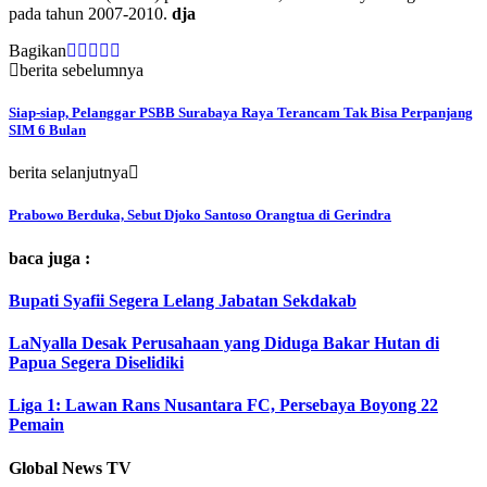
pada tahun 2007-2010.
dja
Bagikan
berita sebelumnya
Siap-siap, Pelanggar PSBB Surabaya Raya Terancam Tak Bisa Perpanjang
SIM 6 Bulan
berita selanjutnya
Prabowo Berduka, Sebut Djoko Santoso Orangtua di Gerindra
baca juga :
Bupati Syafii Segera Lelang Jabatan Sekdakab
LaNyalla Desak Perusahaan yang Diduga Bakar Hutan di
Papua Segera Diselidiki
Liga 1: Lawan Rans Nusantara FC, Persebaya Boyong 22
Pemain
Global News TV