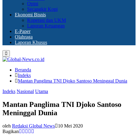
Opini
Secangkir Kopi
Ekonomi Bisnis
Koperasi dan UKM
Laporan Keuangan
E-Paper
Olahraga
Laporan Khusus
Primary
Menu
Beranda
Indeks
Mantan Panglima TNI Djoko Santoso Meninggal Dunia
Indeks
Nasional
Utama
Mantan Panglima TNI Djoko Santoso
Meninggal Dunia
oleh
Redaksi Global News
10 Mei 2020
Bagikan