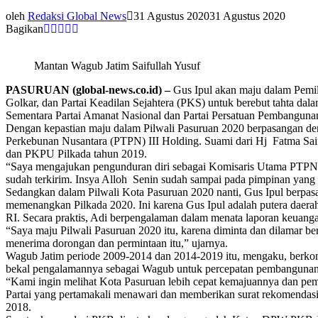
oleh
Redaksi Global News
31 Agustus 2020
31 Agustus 2020
Bagikan
Mantan Wagub Jatim Saifullah Yusuf
PASURUAN (global-news.co.id) –
Gus Ipul akan maju dalam Pemil
Golkar, dan Partai Keadilan Sejahtera (PKS) untuk berebut tahta dal
Sementara Partai Amanat Nasional dan Partai Persatuan Pembanguna
Dengan kepastian maju dalam Pilwali Pasuruan 2020 berpasangan den
Perkebunan Nusantara (PTPN) III Holding. Suami dari Hj Fatma Saif
dan PKPU Pilkada tahun 2019.
“Saya mengajukan pengunduran diri sebagai Komisaris Utama PTPN 
sudah terkirim. Insya Alloh Senin sudah sampai pada pimpinan yan
Sedangkan dalam Pilwali Kota Pasuruan 2020 nanti, Gus Ipul berpasa
memenangkan Pilkada 2020. Ini karena Gus Ipul adalah putera daerah 
RI. Secara praktis, Adi berpengalaman dalam menata laporan keuang
“Saya maju Pilwali Pasuruan 2020 itu, karena diminta dan dilamar be
menerima dorongan dan permintaan itu,” ujarnya.
Wagub Jatim periode 2009-2014 dan 2014-2019 itu, mengaku, berkom
bekal pengalamannya sebagai Wagub untuk percepatan pembangunan 
“Kami ingin melihat Kota Pasuruan lebih cepat kemajuannya dan pe
Partai yang pertamakali menawari dan memberikan surat rekomendasi
2018.