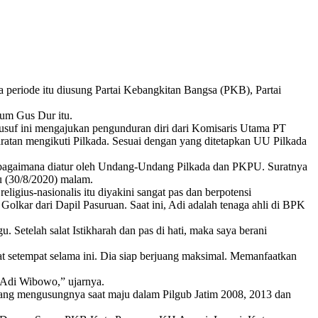
periode itu diusung Partai Kebangkitan Bangsa (PKB), Partai
um Gus Dur itu.
usuf ini mengajukan pengunduran diri dari Komisaris Utama PT
ratan mengikuti Pilkada. Sesuai dengan yang ditetapkan UU Pilkada
ebagaimana diatur oleh Undang-Undang Pilkada dan PKPU. Suratnya
u (30/8/2020) malam.
gius-nasionalis itu diyakini sangat pas dan berpotensi
olkar dari Dapil Pasuruan. Saat ini, Adi adalah tenaga ahli di BPK
 Setelah salat Istikharah dan pas di hati, maka saya berani
 setempat selama ini. Dia siap berjuang maksimal. Memanfaatkan
 Adi Wibowo,” ujarnya.
yang mengusungnya saat maju dalam Pilgub Jatim 2008, 2013 dan