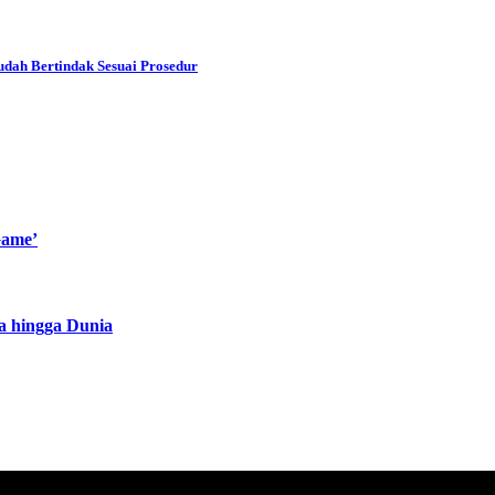
dah Bertindak Sesuai Prosedur
Game’
a hingga Dunia