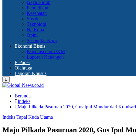
Gaya Hidup
Pendidikan
Kesehatan
Sosok
Teknologi
Na Rona
Opini
Secangkir Kopi
Ekonomi Bisnis
Koperasi dan UKM
Laporan Keuangan
E-Paper
Olahraga
Laporan Khusus
Primary
Menu
Beranda
Indeks
Maju Pilkada Pasuruan 2020, Gus Ipul Mundur dari Komisar
Indeks
Tapal Kuda
Utama
Maju Pilkada Pasuruan 2020, Gus Ipul M