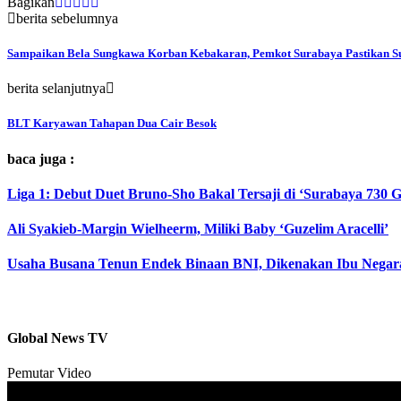
Bagikan
berita sebelumnya
Sampaikan Bela Sungkawa Korban Kebakaran, Pemkot Surabaya Pastikan Su
berita selanjutnya
BLT Karyawan Tahapan Dua Cair Besok
baca juga :
Liga 1: Debut Duet Bruno-Sho Bakal Tersaji di ‘Surabaya 730 
Ali Syakieb-Margin Wielheerm, Miliki Baby ‘Guzelim Aracelli’
Usaha Busana Tenun Endek Binaan BNI, Dikenakan Ibu Negar
Global News TV
Pemutar Video