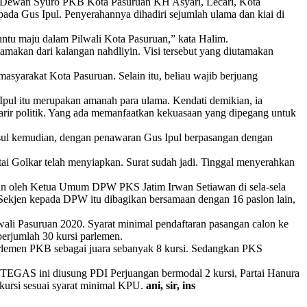
 Dewan Syuro PKB Kota Pasuruan KH Asyari, Lecari, Kota
ada Gus Ipul. Penyerahannya dihadiri sejumlah ulama dan kiai di
untu maju dalam Pilwali Kota Pasuruan,” kata Halim.
makan dari kalangan nahdliyin. Visi tersebut yang diutamakan
asyarakat Kota Pasuruan. Selain itu, beliau wajib berjuang
pul itu merupakan amanah para ulama. Kendati demikian, ia
karir politik. Yang ada memanfaatkan kekuasaan yang dipegang untuk
usul kemudian, dengan penawaran Gus Ipul berpasangan dengan
tai Golkar telah menyiapkan. Surat sudah jadi. Tinggal menyerahkan
kan oleh Ketua Umum DPW PKS Jatim Irwan Setiawan di sela-sela
 Sekjen kepada DPW itu dibagikan bersamaan dengan 16 paslon lain,
ali Pasuruan 2020. Syarat minimal pendaftaran pasangan calon ke
erjumlah 30 kursi parlemen.
parlemen PKB sebagai juara sebanyak 8 kursi. Sedangkan PKS
 TEGAS ini diusung PDI Perjuangan bermodal 2 kursi, Partai Hanura
kursi sesuai syarat minimal KPU.
ani, sir, ins