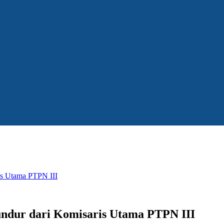
is Utama PTPN III
undur dari Komisaris Utama PTPN III