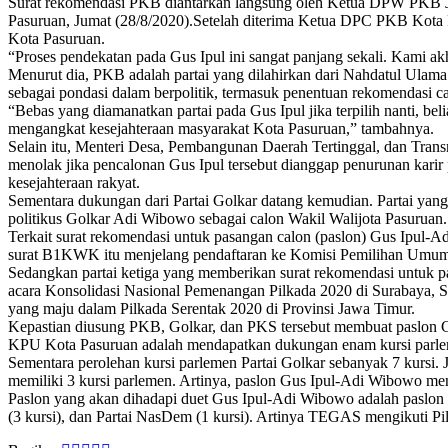
Surat rekomendasi PKB diantarkan langsung oleh Ketua DPW PKB 
Pasuruan, Jumat (28/8/2020).Setelah diterima Ketua DPC PKB Kota Pa
Kota Pasuruan.
“Proses pendekatan pada Gus Ipul ini sangat panjang sekali. Kami a
Menurut dia, PKB adalah partai yang dilahirkan dari Nahdatul Ulam
sebagai pondasi dalam berpolitik, termasuk penentuan rekomendasi c
“Bebas yang diamanatkan partai pada Gus Ipul jika terpilih nanti, 
mengangkat kesejahteraan masyarakat Kota Pasuruan,” tambahnya.
Selain itu, Menteri Desa, Pembangunan Daerah Tertinggal, dan Tran
menolak jika pencalonan Gus Ipul tersebut dianggap penurunan karir
kesejahteraan rakyat.
Sementara dukungan dari Partai Golkar datang kemudian. Partai ya
politikus Golkar Adi Wibowo sebagai calon Wakil Walijota Pasuruan
Terkait surat rekomendasi untuk pasangan calon (paslon) Gus Ipul-Ad
surat B1KWK itu menjelang pendaftaran ke Komisi Pemilihan Umu
Sedangkan partai ketiga yang memberikan surat rekomendasi untuk 
acara Konsolidasi Nasional Pemenangan Pilkada 2020 di Surabaya, S
yang maju dalam Pilkada Serentak 2020 di Provinsi Jawa Timur.
Kepastian diusung PKB, Golkar, dan PKS tersebut membuat paslon G
KPU Kota Pasuruan adalah mendapatkan dukungan enam kursi parleme
Sementara perolehan kursi parlemen Partai Golkar sebanyak 7 kursi
memiliki 3 kursi parlemen. Artinya, paslon Gus Ipul-Adi Wibowo me
Paslon yang akan dihadapi duet Gus Ipul-Adi Wibowo adalah paslon
(3 kursi), dan Partai NasDem (1 kursi). Artinya TEGAS mengikuti P