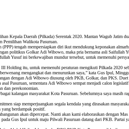
ihan Kepala Daerah (Pilkada) Serentak 2020. Mantan Wagub Jatim dua 
am Pemilihan Walikota Pasuruan.
n (PPP) tengah mempersiapkan diri ikut mendukung keponakan almarh
gan politikus Golkar Adi Wibowo, maka pria bernama asli Saifullah Y
ullah Yusuf ini berkewajiban mundur tersebut, untuk memenuhi persya
III Holding itu, untuk memenuhi peraturan mengikuti Pilkada 2020 s
g berwenang mengangkat dan menurunkan saya,” kata Gus Ipul, Mingg
ngan dengan Adi Wibowo diusung oleh PKB, Golkar, dan PKS. Duet reli
asal Pasuruan, sementara Adi Wibowo sempat menjadi calon legislatif G
an dan perekonomian.
rbagai kalangan masyarakat Kota Pasuruan. Sebelumnya saya masih ragu.
itmen siap memperjuangkan segala kendala yang dirasakan masyarakat
yang berdampak positif.
mbangunan akan dipercepat. Nanti akan kami elaborasikan dengan Mas
 pada Gus Ipul untuk maju Pilwali Pasuruan datang dari PKB. Partai 