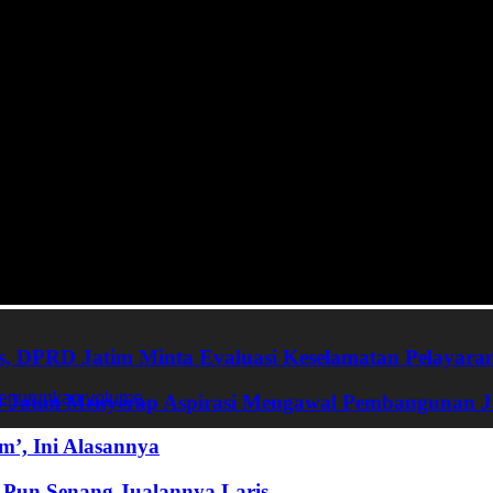
, DPRD Jatim Minta Evaluasi Keselamatan Pelayara
enurunkan volume.
RD Jatim Menyerap Aspirasi Mengawal Pembangunan 
’, Ini Alasannya
Pun Senang Jualannya Laris