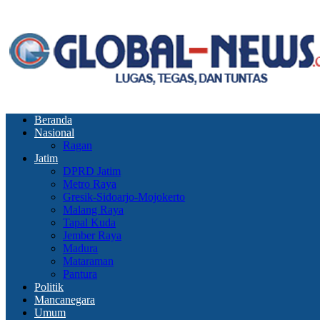
Beranda
Nasional
Ragan
Jatim
DPRD Jatim
Metro Raya
Gresik-Sidoarjo-Mojokerto
Malang Raya
Tapal Kuda
Jember Raya
Madura
Mataraman
Pantura
Politik
Mancanegara
Umum