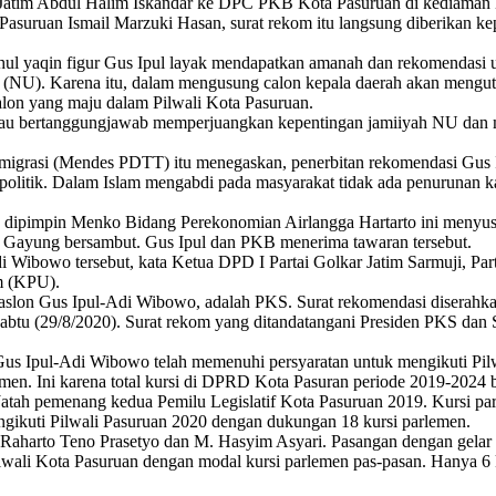
Jatim Abdul Halim Iskandar ke DPC PKB Kota Pasuruan di kediaman
suruan Ismail Marzuki Hasan, surat rekom itu langsung diberikan kep
khul yaqin figur Gus Ipul layak mendapatkan amanah dan rekomendasi 
a (NU). Karena itu, dalam mengusung calon kepala daerah akan menguta
alon yang maju dalam Pilwali Kota Pasuruan.
beliau bertanggungjawab memperjuangkan kepentingan jamiiyah NU dan m
smigrasi (Mendes PDTT) itu menegaskan, penerbitan rekomendasi Gus I
 politik. Dalam Islam mengabdi pada masyarakat tidak ada penurunan 
ng dipimpin Menko Bidang Perekonomian Airlangga Hartarto ini meny
. Gayung bersambut. Gus Ipul dan PKB menerima tawaran tersebut.
i Wibowo tersebut, kata Ketua DPD I Partai Golkar Jatim Sarmuji, Par
m (KPU).
paslon Gus Ipul-Adi Wibowo, adalah PKS. Surat rekomendasi diserah
abtu (29/8/2020). Surat rekom yang ditandatangani Presiden PKS dan
us Ipul-Adi Wibowo telah memenuhi persyaratan untuk mengikuti Pilw
n. Ini karena total kursi di DPRD Kota Pasuran periode 2019-2024 b
. Jatah pemenang kedua Pemilu Legislatif Kota Pasuruan 2019. Kursi 
ngikuti Pilwali Pasuruan 2020 dengan dukungan 18 kursi parlemen.
 Raharto Teno Prasetyo dan M. Hasyim Asyari. Pasangan dengan gelar
ilwali Kota Pasuruan dengan modal kursi parlemen pas-pasan. Hanya 6 