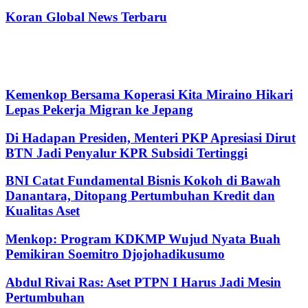
Koran Global News Terbaru
Kemenkop Bersama Koperasi Kita Miraino Hikari
Lepas Pekerja Migran ke Jepang
Di Hadapan Presiden, Menteri PKP Apresiasi Dirut
BTN Jadi Penyalur KPR Subsidi Tertinggi
BNI Catat Fundamental Bisnis Kokoh di Bawah
Danantara, Ditopang Pertumbuhan Kredit dan
Kualitas Aset
Menkop: Program KDKMP Wujud Nyata Buah
Pemikiran Soemitro Djojohadikusumo
Abdul Rivai Ras: Aset PTPN I Harus Jadi Mesin
Pertumbuhan