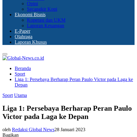
Opini
Secangkir Kopi
Ekonomi Bisnis
Koperasi dan UKM
Laporan Keuangan
E-Paper
Olahraga
Laporan Khusus
Primary
Menu
Beranda
Sport
Liga 1: Persebaya Berharap Peran Paulo Victor pada Laga ke
Depan
Sport
Utama
Liga 1: Persebaya Berharap Peran Paulo
Victor pada Laga ke Depan
oleh
Redaksi Global News
28 Januari 2023
Bagikan