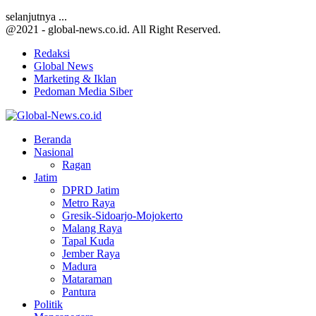
selanjutnya ...
@2021 - global-news.co.id. All Right Reserved.
Redaksi
Global News
Marketing & Iklan
Pedoman Media Siber
Facebook
Twitter
Youtube
Beranda
Nasional
Ragan
Jatim
DPRD Jatim
Metro Raya
Gresik-Sidoarjo-Mojokerto
Malang Raya
Tapal Kuda
Jember Raya
Madura
Mataraman
Pantura
Politik