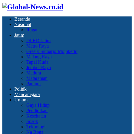
Beranda
Nasional
Ragan
Jatim
DPRD Jatim
Metro Raya
Gresik-Sidoarjo-Mojokerto
Malang Raya
Tapal Kuda
Jember Raya
Madura
Mataraman
Pantura
Politik
Mancanegara
Umum
Gaya Hidup
Pendidikan
Kesehatan
Sosok
Teknologi
Na Rona