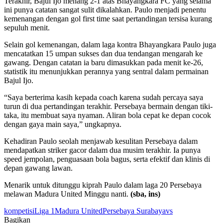
Terakhir, Bajul Ijo menang 2-1 atas Bhayangkara FC yang selama
ini punya catatan sangat sulit dikalahkan. Paulo menjadi penentu
kemenangan dengan gol first time saat pertandingan tersisa kurang
sepuluh menit.
Selain gol kemenangan, dalam laga kontra Bhayangkara Paulo juga
mencatatkan 15 umpan sukses dan dua tendangan mengarah ke
gawang. Dengan catatan ia baru dimasukkan pada menit ke-26,
statistik itu menunjukkan perannya yang sentral dalam permainan
Bajul Ijo.
“Saya berterima kasih kepada coach karena sudah percaya saya
turun di dua pertandingan terakhir. Persebaya bermain dengan tiki-
taka, itu membuat saya nyaman. Aliran bola cepat ke depan cocok
dengan gaya main saya,” ungkapnya.
Kehadiran Paulo seolah menjawab kesulitan Persebaya dalam
mendapatkan striker gacor dalam dua musim terakhir. Ia punya
speed jempolan, penguasaan bola bagus, serta efektif dan klinis di
depan gawang lawan.
Menarik untuk ditunggu kiprah Paulo dalam laga 20 Persebaya
melawan Madura United Minggu nanti.
(sba, ins)
kompetisi
Liga 1
Madura United
Persebaya Surabaya
vs
Bagikan