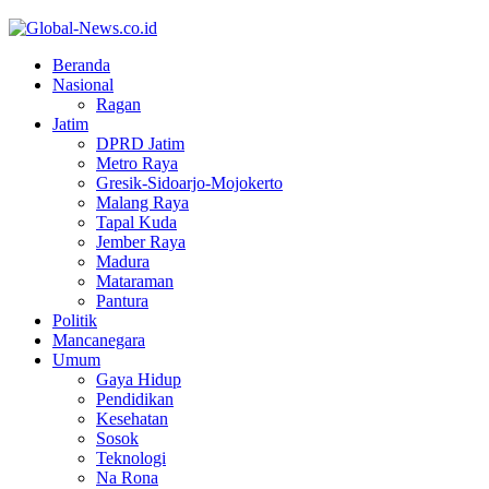
Facebook
Twitter
Youtube
Beranda
Nasional
Ragan
Jatim
DPRD Jatim
Metro Raya
Gresik-Sidoarjo-Mojokerto
Malang Raya
Tapal Kuda
Jember Raya
Madura
Mataraman
Pantura
Politik
Mancanegara
Umum
Gaya Hidup
Pendidikan
Kesehatan
Sosok
Teknologi
Na Rona