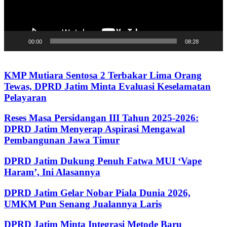
00:00
08:28
KMP Mutiara Sentosa 2 Terbakar Lima Orang
Tewas, DPRD Jatim Minta Evaluasi Keselamatan
Pelayaran
Reses Masa Persidangan III Tahun 2025-2026:
DPRD Jatim Menyerap Aspirasi Mengawal
Pembangunan Jawa Timur
DPRD Jatim Dukung Penuh Fatwa MUI ‘Vape
Haram’, Ini Alasannya
DPRD Jatim Gelar Nobar Piala Dunia 2026,
UMKM Pun Senang Jualannya Laris
DPRD Jatim Minta Integrasi Metode Baru