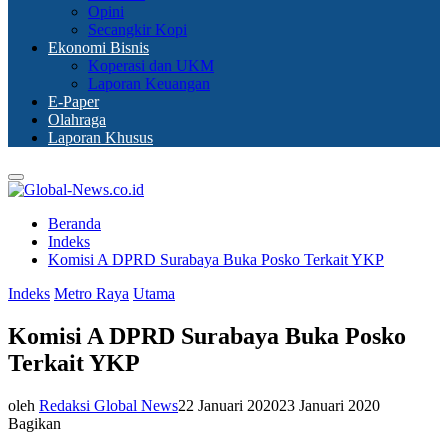
Opini
Secangkir Kopi
Ekonomi Bisnis
Koperasi dan UKM
Laporan Keuangan
E-Paper
Olahraga
Laporan Khusus
Primary
Menu
Beranda
Indeks
Komisi A DPRD Surabaya Buka Posko Terkait YKP
Indeks
Metro Raya
Utama
Komisi A DPRD Surabaya Buka Posko
Terkait YKP
oleh
Redaksi Global News
22 Januari 2020
23 Januari 2020
Bagikan