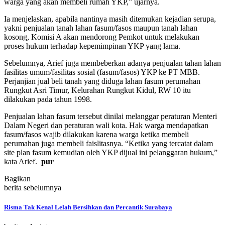
warga yang akan membeli rumah YKP,” ujarnya.
Ia menjelaskan, apabila nantinya masih ditemukan kejadian serupa,
yakni penjualan tanah lahan fasum/fasos maupun tanah lahan
kosong, Komisi A akan mendorong Pemkot untuk melakukan
proses hukum terhadap kepemimpinan YKP yang lama.
Sebelumnya, Arief juga membeberkan adanya penjualan tahan lahan
fasilitas umum/fasilitas sosial (fasum/fasos) YKP ke PT MBB.
Perjanjian jual beli tanah yang diduga lahan fasum perumahan
Rungkut Asri Timur, Kelurahan Rungkut Kidul, RW 10 itu
dilakukan pada tahun 1998.
Penjualan lahan fasum tersebut dinilai melanggar peraturan Menteri
Dalam Negeri dan peraturan wali kota. Hak warga mendapatkan
fasum/fasos wajib dilakukan karena warga ketika membeli
perumahan juga membeli faislitasnya. “Ketika yang tercatat dalam
site plan fasum kemudian oleh YKP dijual ini pelanggaran hukum,”
kata Arief.
pur
Bagikan
berita sebelumnya
Risma Tak Kenal Lelah Bersihkan dan Percantik Surabaya