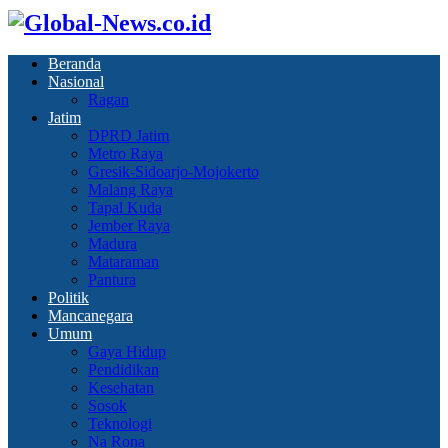
Beranda
Nasional
Ragan
Jatim
DPRD Jatim
Metro Raya
Gresik-Sidoarjo-Mojokerto
Malang Raya
Tapal Kuda
Jember Raya
Madura
Mataraman
Pantura
Politik
Mancanegara
Umum
Gaya Hidup
Pendidikan
Kesehatan
Sosok
Teknologi
Na Rona