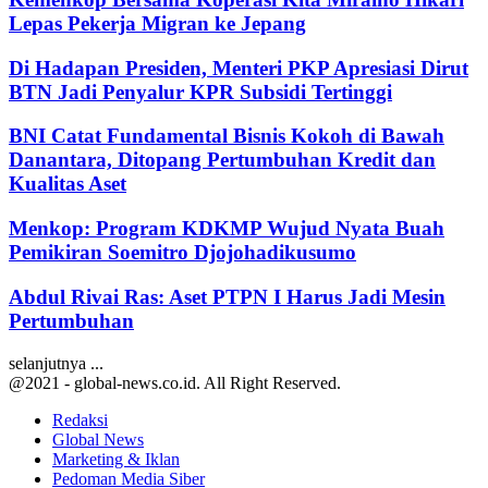
Lepas Pekerja Migran ke Jepang
Di Hadapan Presiden, Menteri PKP Apresiasi Dirut
BTN Jadi Penyalur KPR Subsidi Tertinggi
BNI Catat Fundamental Bisnis Kokoh di Bawah
Danantara, Ditopang Pertumbuhan Kredit dan
Kualitas Aset
Menkop: Program KDKMP Wujud Nyata Buah
Pemikiran Soemitro Djojohadikusumo
Abdul Rivai Ras: Aset PTPN I Harus Jadi Mesin
Pertumbuhan
selanjutnya ...
@2021 - global-news.co.id. All Right Reserved.
Redaksi
Global News
Marketing & Iklan
Pedoman Media Siber