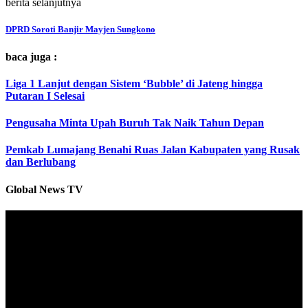
berita selanjutnya
DPRD Soroti Banjir Mayjen Sungkono
baca juga :
Liga 1 Lanjut dengan Sistem ‘Bubble’ di Jateng hingga
Putaran I Selesai
Pengusaha Minta Upah Buruh Tak Naik Tahun Depan
Pemkab Lumajang Benahi Ruas Jalan Kabupaten yang Rusak
dan Berlubang
Global News TV
Pemutar
Video