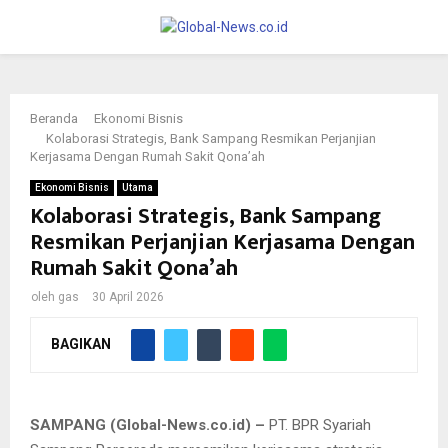
PRIMARY
MENU
Beranda
Ekonomi Bisnis
Kolaborasi Strategis, Bank Sampang Resmikan Perjanjian
Kerjasama Dengan Rumah Sakit Qona’ah
Ekonomi Bisnis
Utama
Kolaborasi Strategis, Bank Sampang
Resmikan Perjanjian Kerjasama Dengan
Rumah Sakit Qona’ah
oleh
gas
30 April 2026
BAGIKAN
SAMPANG (Global-News.co.id) –
PT. BPR Syariah