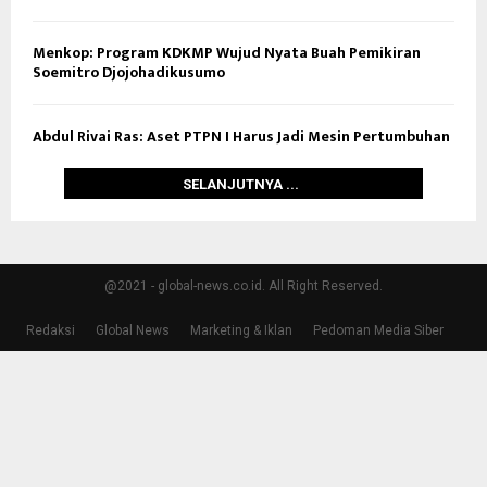
Menkop: Program KDKMP Wujud Nyata Buah Pemikiran
Soemitro Djojohadikusumo
Abdul Rivai Ras: Aset PTPN I Harus Jadi Mesin Pertumbuhan
SELANJUTNYA ...
@2021 - global-news.co.id. All Right Reserved.
Redaksi
Global News
Marketing & Iklan
Pedoman Media Siber