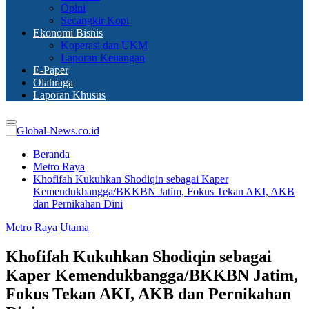
Opini
Secangkir Kopi
Ekonomi Bisnis
Koperasi dan UKM
Laporan Keuangan
E-Paper
Olahraga
Laporan Khusus
Primary
Menu
Beranda
Metro Raya
Khofifah Kukuhkan Shodiqin sebagai Kaper
Kemendukbangga/BKKBN Jatim, Fokus Tekan AKI, AKB
dan Pernikahan Dini
Metro Raya
Utama
Khofifah Kukuhkan Shodiqin sebagai
Kaper Kemendukbangga/BKKBN Jatim,
Fokus Tekan AKI, AKB dan Pernikahan