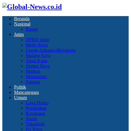
Beranda
Nasional
Ragan
Jatim
DPRD Jatim
Metro Raya
Gresik-Sidoarjo-Mojokerto
Malang Raya
Tapal Kuda
Jember Raya
Madura
Mataraman
Pantura
Politik
Mancanegara
Umum
Gaya Hidup
Pendidikan
Kesehatan
Sosok
Teknologi
Na Rona