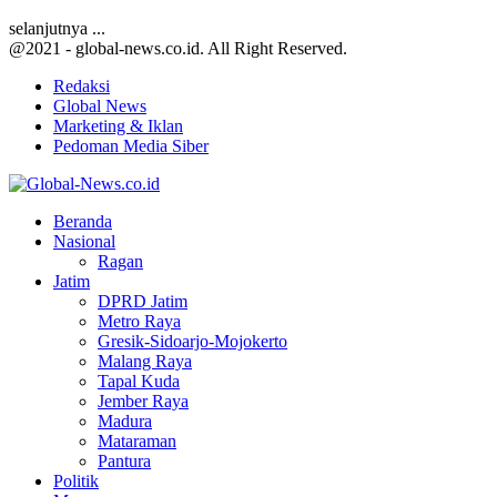
selanjutnya ...
@2021 - global-news.co.id. All Right Reserved.
Redaksi
Global News
Marketing & Iklan
Pedoman Media Siber
Facebook
Twitter
Youtube
Beranda
Nasional
Ragan
Jatim
DPRD Jatim
Metro Raya
Gresik-Sidoarjo-Mojokerto
Malang Raya
Tapal Kuda
Jember Raya
Madura
Mataraman
Pantura
Politik