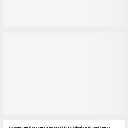
Kemenkop Bersama Koperasi Kita Miraino Hikari Lepas