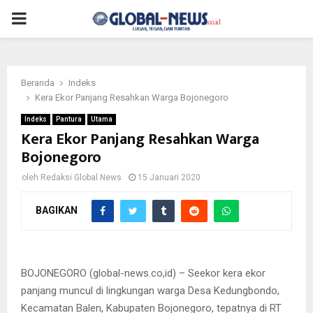
PRIMARY
MENU
Beranda
Indeks
Kera Ekor Panjang Resahkan Warga Bojonegoro
Indeks
Pantura
Utama
Kera Ekor Panjang Resahkan Warga
Bojonegoro
oleh
Redaksi Global News
15 Januari 2020
BAGIKAN
Kera ekor panjang yang meresahkan dan menakut-nakuti warga
Bojonegoro sejak beberapa hari terakhir
BOJONEGORO (global-news.co,id) – Seekor kera ekor
panjang muncul di lingkungan warga Desa Kedungbondo,
Kecamatan Balen, Kabupaten Bojonegoro, tepatnya di RT