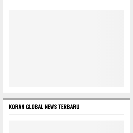
:
C
H
KORAN GLOBAL NEWS TERBARU