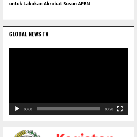
untuk Lakukan Akrobat Susun APBN
GLOBAL NEWS TV
P
e
m
u
t
a
r
V
i
d
00:00
08:28
e
o