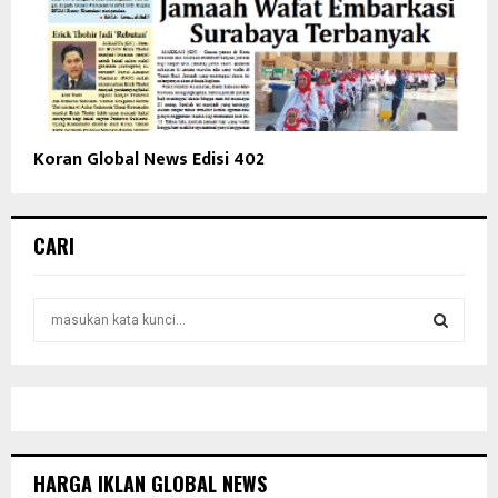
Koran Global News Edisi 402
CARI
S
e
a
S
r
c
E
h
f
A
o
HARGA IKLAN GLOBAL NEWS
r
R