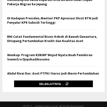
Pekerja Migran ke Jepang
Di Hadapan Presiden, Menteri PKP Apresiasi Dirut BTN Jadi
Penyalur KPR Subsidi Tertinggi
BNI Catat Fundamental Bisnis Kokoh di Bawah Danantara,
Ditopang Pertumbuhan Kredit dan Kualitas Aset
Menkop: Program KDKMP Wujud Nyata Buah Pemikiran
Soemitro Djojohadikusumo
Abdul Rivai Ras: Aset PTPN I Harus Jadi Mesin Pertumbuhan
SELANJUTNYA ...
@2021 - global-news.co.id. All Right Reserved.