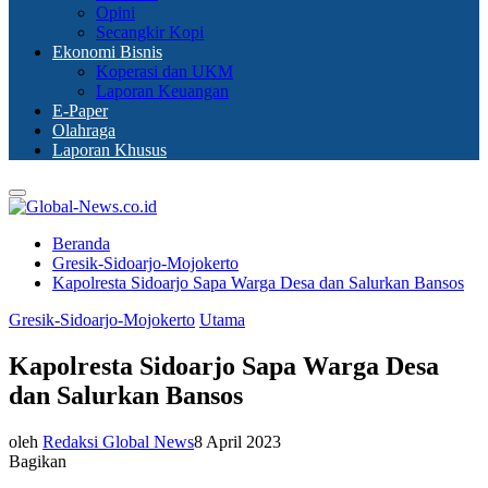
Opini
Secangkir Kopi
Ekonomi Bisnis
Koperasi dan UKM
Laporan Keuangan
E-Paper
Olahraga
Laporan Khusus
Primary
Menu
Beranda
Gresik-Sidoarjo-Mojokerto
Kapolresta Sidoarjo Sapa Warga Desa dan Salurkan Bansos
Gresik-Sidoarjo-Mojokerto
Utama
Kapolresta Sidoarjo Sapa Warga Desa
dan Salurkan Bansos
oleh
Redaksi Global News
8 April 2023
Bagikan