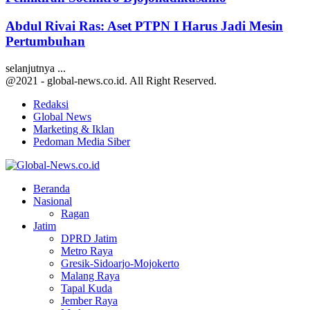
Abdul Rivai Ras: Aset PTPN I Harus Jadi Mesin
Pertumbuhan
selanjutnya ...
@2021 - global-news.co.id. All Right Reserved.
Redaksi
Global News
Marketing & Iklan
Pedoman Media Siber
Facebook
Twitter
Youtube
Beranda
Nasional
Ragan
Jatim
DPRD Jatim
Metro Raya
Gresik-Sidoarjo-Mojokerto
Malang Raya
Tapal Kuda
Jember Raya