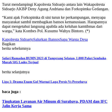
Turut mendampingi Kapolresta Sidoarjo antara lain Wakapolresta
Sidoarjo AKBP Deny Agung Andriana dan Forkopimka Gedangan.
“Kami ajak Forkopimka di sini turun ke perkampungan, menyapa
masyarakat sambil membagikan bansos kemanusiaan. Harapannya
dapat mengetahui langsung apabila ada keluhan kamtibmas dari
warga,” kata Kombes Pol. Kusumo Wahyu Bintoro. (*)
Kapolresta Sidoarjo
Salurkan Bansos
Sapa Warga Desa
Bagikan
berita sebelumnya
Safari Ramadan BUMN 2023 di Tangerang Selatan, 1.000 Paket Sembako
Murah SIG Ludes Terjual
berita selanjutnya
Liga 1: Drama Enam Gol Warnai Laga Persis Vs Persebaya
baca juga :
Tingkatan Layanan Air Minum di Surabaya, PDAM dan IFC
Jalin Kerja Sama