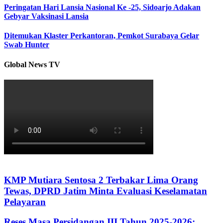
Peringatan Hari Lansia Nasional Ke -25, Sidoarjo Adakan
Gebyar Vaksinasi Lansia
Ditemukan Klaster Perkantoran, Pemkot Surabaya Gelar
Swab Hunter
Global News TV
KMP Mutiara Sentosa 2 Terbakar Lima Orang
Tewas, DPRD Jatim Minta Evaluasi Keselamatan
Pelayaran
Reses Masa Persidangan III Tahun 2025-2026: