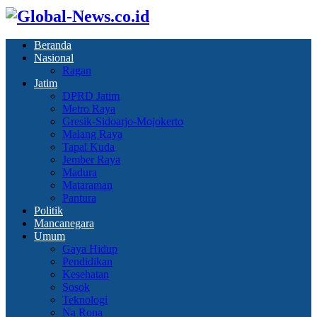
Beranda
Nasional
Ragan
Jatim
DPRD Jatim
Metro Raya
Gresik-Sidoarjo-Mojokerto
Malang Raya
Tapal Kuda
Jember Raya
Madura
Mataraman
Pantura
Politik
Mancanegara
Umum
Gaya Hidup
Pendidikan
Kesehatan
Sosok
Teknologi
Na Rona