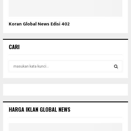
Koran Global News Edisi 402
CARI
S
e
a
S
r
c
E
h
f
A
o
HARGA IKLAN GLOBAL NEWS
r
R
:
C