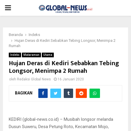
PRIMARY
MENU
Beranda
Indeks
Hujan Deras di Kediri Sebabkan Tebing Longsor, Menimpa 2
Rumah
Indeks
Mataraman
Utama
Hujan Deras di Kediri Sebabkan Tebing
Longsor, Menimpa 2 Rumah
oleh
Redaksi Global News
16 Januari 2020
BAGIKAN
Musibah longsor melanda Dusun Suweru, Desa Petung Roto,
Kecamatan Mojo, Kabupaten Kediri setelah hujan deras terjadi,
Rabu (15/1/2020) petang.
KEDIRI (global-news.co.id) – Musibah longsor melanda
Dusun Suweru, Desa Petung Roto, Kecamatan Mojo,