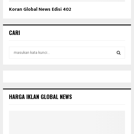
Koran Global News Edisi 402
CARI
S
e
a
S
r
c
E
h
f
A
o
HARGA IKLAN GLOBAL NEWS
r
R
:
C
H