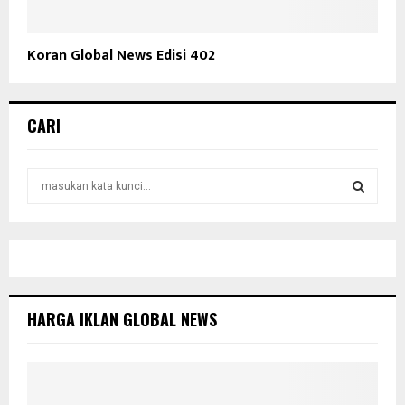
Koran Global News Edisi 402
CARI
S
e
a
S
r
c
E
h
f
A
o
HARGA IKLAN GLOBAL NEWS
r
R
:
C
H