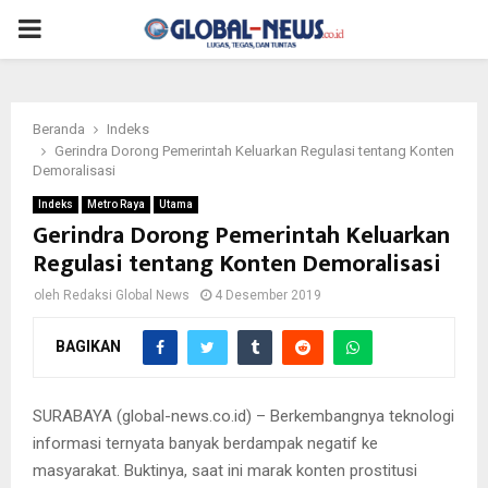
PRIMARY
MENU
Beranda
Indeks
Gerindra Dorong Pemerintah Keluarkan Regulasi tentang Konten
Demoralisasi
Indeks
Metro Raya
Utama
Gerindra Dorong Pemerintah Keluarkan
Regulasi tentang Konten Demoralisasi
oleh
Redaksi Global News
4 Desember 2019
BAGIKAN
SURABAYA (global-news.co.id) – Berkembangnya teknologi
informasi ternyata banyak berdampak negatif ke
masyarakat. Buktinya, saat ini marak konten prostitusi