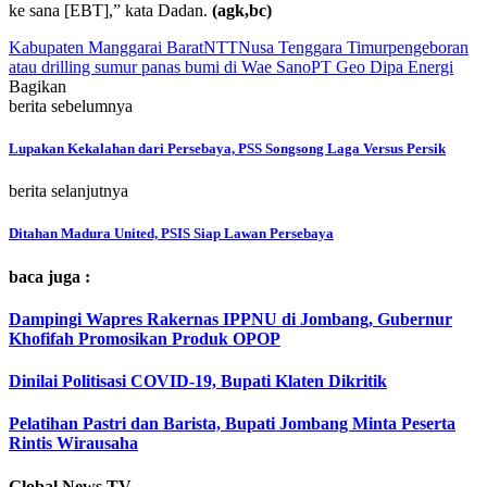
ke sana [EBT],” kata Dadan.
(agk,bc)
Kabupaten Manggarai Barat
NTT
Nusa Tenggara Timur
pengeboran
atau drilling sumur panas bumi di Wae Sano
PT Geo Dipa Energi
Bagikan
berita sebelumnya
Lupakan Kekalahan dari Persebaya, PSS Songsong Laga Versus Persik
berita selanjutnya
Ditahan Madura United, PSIS Siap Lawan Persebaya
baca juga :
Dampingi Wapres Rakernas IPPNU di Jombang, Gubernur
Khofifah Promosikan Produk OPOP
Dinilai Politisasi COVID-19, Bupati Klaten Dikritik
Pelatihan Pastri dan Barista, Bupati Jombang Minta Peserta
Rintis Wirausaha
Global News TV