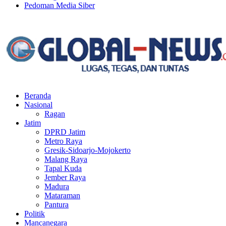
Pedoman Media Siber
Facebook
Twitter
Youtube
Beranda
Nasional
Ragan
Jatim
DPRD Jatim
Metro Raya
Gresik-Sidoarjo-Mojokerto
Malang Raya
Tapal Kuda
Jember Raya
Madura
Mataraman
Pantura
Politik
Mancanegara