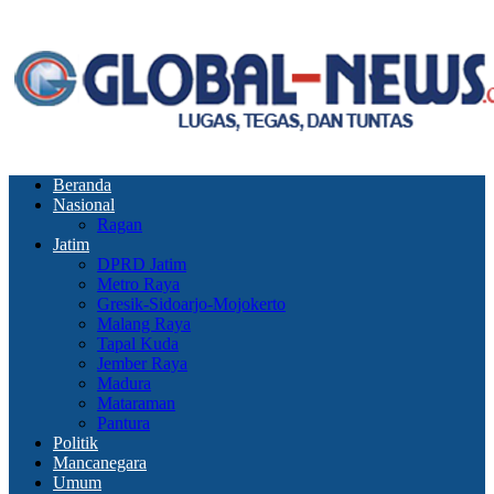
Beranda
Nasional
Ragan
Jatim
DPRD Jatim
Metro Raya
Gresik-Sidoarjo-Mojokerto
Malang Raya
Tapal Kuda
Jember Raya
Madura
Mataraman
Pantura
Politik
Mancanegara
Umum