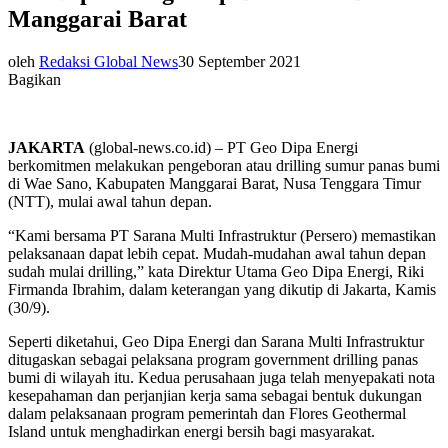
Manggarai Barat
oleh
Redaksi Global News
30 September 2021
Bagikan
JAKARTA
(global-news.co.id) – PT Geo Dipa Energi
berkomitmen melakukan pengeboran atau drilling sumur panas bumi
di Wae Sano, Kabupaten Manggarai Barat, Nusa Tenggara Timur
(NTT), mulai awal tahun depan.
“Kami bersama PT Sarana Multi Infrastruktur (Persero) memastikan
pelaksanaan dapat lebih cepat. Mudah-mudahan awal tahun depan
sudah mulai drilling,” kata Direktur Utama Geo Dipa Energi, Riki
Firmanda Ibrahim, dalam keterangan yang dikutip di Jakarta, Kamis
(30/9).
Seperti diketahui, Geo Dipa Energi dan Sarana Multi Infrastruktur
ditugaskan sebagai pelaksana program government drilling panas
bumi di wilayah itu. Kedua perusahaan juga telah menyepakati nota
kesepahaman dan perjanjian kerja sama sebagai bentuk dukungan
dalam pelaksanaan program pemerintah dan Flores Geothermal
Island untuk menghadirkan energi bersih bagi masyarakat.