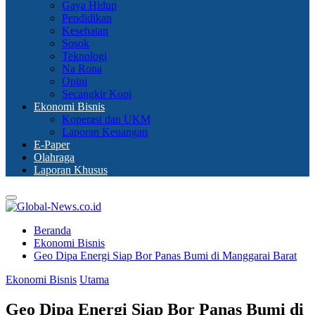
Gaya Hidup
Pendidikan
Kesehatan
Sosok
Teknologi
Na Rona
Opini
Secangkir Kopi
Ekonomi Bisnis
Koperasi dan UKM
Laporan Keuangan
E-Paper
Olahraga
Laporan Khusus
Primary
Menu
Beranda
Ekonomi Bisnis
Geo Dipa Energi Siap Bor Panas Bumi di Manggarai Barat
Ekonomi Bisnis
Utama
Geo Dipa Energi Siap Bor Panas Bumi di