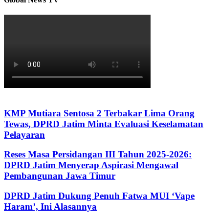
KMP Mutiara Sentosa 2 Terbakar Lima Orang
Tewas, DPRD Jatim Minta Evaluasi Keselamatan
Pelayaran
Reses Masa Persidangan III Tahun 2025-2026:
DPRD Jatim Menyerap Aspirasi Mengawal
Pembangunan Jawa Timur
DPRD Jatim Dukung Penuh Fatwa MUI ‘Vape
Haram’, Ini Alasannya