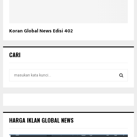
Koran Global News Edisi 402
CARI
S
e
a
S
r
c
E
h
f
A
o
HARGA IKLAN GLOBAL NEWS
r
R
:
C