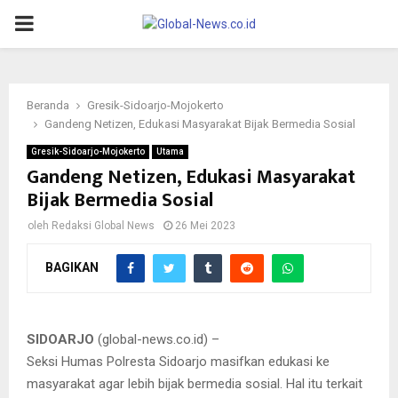
PRIMARY
MENU
Beranda
Gresik-Sidoarjo-Mojokerto
Gandeng Netizen, Edukasi Masyarakat Bijak Bermedia Sosial
Gresik-Sidoarjo-Mojokerto
Utama
Gandeng Netizen, Edukasi Masyarakat
Bijak Bermedia Sosial
oleh
Redaksi Global News
26 Mei 2023
BAGIKAN
SIDOARJO
(global-news.co.id) –
Seksi Humas Polresta Sidoarjo masifkan edukasi ke
masyarakat agar lebih bijak bermedia sosial. Hal itu terkait