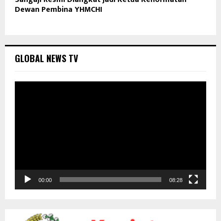
Dewan Pembina YHMCHI
GLOBAL NEWS TV
P
e
m
u
t
a
r
V
i
d
00:00
08:28
e
o