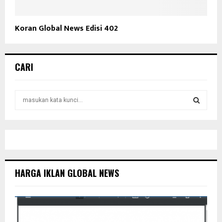
Koran Global News Edisi 402
CARI
S
e
a
S
r
c
E
h
f
A
o
HARGA IKLAN GLOBAL NEWS
r
R
:
C
H