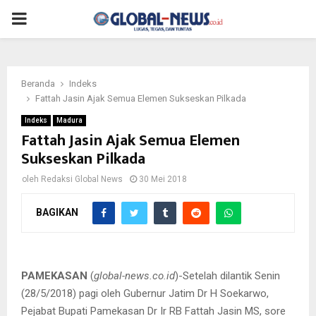
PRIMARY
MENU
Beranda
Indeks
Fattah Jasin Ajak Semua Elemen Sukseskan Pilkada
Indeks
Madura
Fattah Jasin Ajak Semua Elemen
Sukseskan Pilkada
oleh
Redaksi Global News
30 Mei 2018
BAGIKAN
Fattah Jasin bersama Forkopimda dan Pimpinan OPD.
GN/Masdawi Dahlan
PAMEKASAN
(
global-news.co.id
)-Setelah dilantik Senin
(28/5/2018) pagi oleh Gubernur Jatim Dr H Soekarwo,
Pejabat Bupati Pamekasan Dr Ir RB Fattah Jasin MS, sore