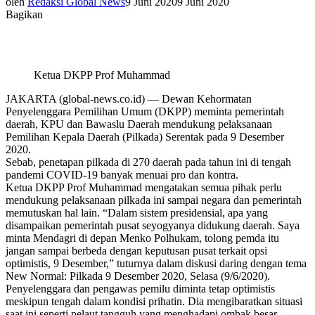
oleh
Redaksi Global News
9 Juni 2020
9 Juni 2020
Bagikan
Ketua DKPP Prof Muhammad
JAKARTA (global-news.co.id) — Dewan Kehormatan
Penyelenggara Pemilihan Umum (DKPP) meminta pemerintah
daerah, KPU dan Bawaslu Daerah mendukung pelaksanaan
Pemilihan Kepala Daerah (Pilkada) Serentak pada 9 Desember
2020.
Sebab, penetapan pilkada di 270 daerah pada tahun ini di tengah
pandemi COVID-19 banyak menuai pro dan kontra.
Ketua DKPP Prof Muhammad mengatakan semua pihak perlu
mendukung pelaksanaan pilkada ini sampai negara dan pemerintah
memutuskan hal lain. “Dalam sistem presidensial, apa yang
disampaikan pemerintah pusat seyogyanya didukung daerah. Saya
minta Mendagri di depan Menko Polhukam, tolong pemda itu
jangan sampai berbeda dengan keputusan pusat terkait opsi
optimistis, 9 Desember,” tuturnya dalam diskusi daring dengan tema
New Normal: Pilkada 9 Desember 2020, Selasa (9/6/2020).
Penyelenggara dan pengawas pemilu diminta tetap optimistis
meskipun tengah dalam kondisi prihatin. Dia mengibaratkan situasi
saat ini seperti pelaut tangguh yang menghadapi ombak besar.