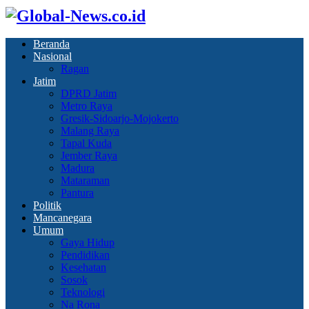
Beranda
Nasional
Ragan
Jatim
DPRD Jatim
Metro Raya
Gresik-Sidoarjo-Mojokerto
Malang Raya
Tapal Kuda
Jember Raya
Madura
Mataraman
Pantura
Politik
Mancanegara
Umum
Gaya Hidup
Pendidikan
Kesehatan
Sosok
Teknologi
Na Rona