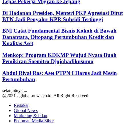
Lepas Pekerja Migran ke Jepang
Di Hadapan Presiden, Menteri PKP Apresiasi Dirut
BTN Jadi Penyalur KPR Subsidi Tertinggi
BNI Catat Fundamental Bisnis Kokoh di Bawah
Danantara, Ditopang Pertumbuhan Kredit dan
Kualitas Aset
Menkop: Program KDKMP Wujud Nyata Buah
Pemikiran Soemitro Djojohadikusumo
Abdul Rivai Ras: Aset PTPN I Harus Jadi Mesin
Pertumbuhan
selanjutnya ...
@2021 - global-news.co.id. All Right Reserved.
Redaksi
Global News
Marketing & Iklan
Pedoman Media Siber