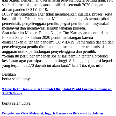
ada oknum pemerintah daerah serta penyelenggara pemilu tidak satu
suara dan menolak pelaksanaan pilkada serentak 2020 dengan
alasan pandemi COVID-19.
DKPP mengingatkan agar tidak mengabaikan kualitas, proses, serta
hasil pilkada. Oleh karena itu, Muhammad mengajak semua pihak,
pemerintah, penyelenggara pemilu, pegiat pemilu dan masyarakat
mengawal dan mengawasi seluruh tahapan pilkada.
Saat rakor itu Menteri Dalam Negeri Tito Karnavian menuturkan
Pilkada Serentak Tahun 2020 penuh tantatangan karena
dilaksanakan di tengah pandemi COVID-19. Pemerintah daerah dan
penyelenggara pemilu diminta untuk melakukan restrukturisasi
anggaran untuk perlindungan penyelenggara dan pemilih.
“Selain itu perlu penambahan sosialisasi pemilih tentang protokol
kesehatan agar partisipasi pemilih tinggi. Sehingga legitimasi kepada
yang terpilih di 270 daerah ini akan kuat,” kata Tito.
dja, ndo
Bagikan
berita sebelumnya
9 Juni: Rekor Kasus Baru Tambah 1.043, Total Positif Corona di Indonesia
33.076 Orang
berita selanjutnya
Penyebaran Virus Melandai, Inggris Berencana Relaksasi Lockdown