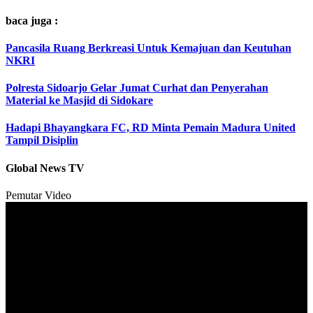
baca juga :
Pancasila Ruang Berkreasi Untuk Kemajuan dan Keutuhan
NKRI
Polresta Sidoarjo Gelar Jumat Curhat dan Penyerahan
Material ke Masjid di Sidokare
Hadapi Bhayangkara FC, RD Minta Pemain Madura United
Tampil Disiplin
Global News TV
Pemutar Video