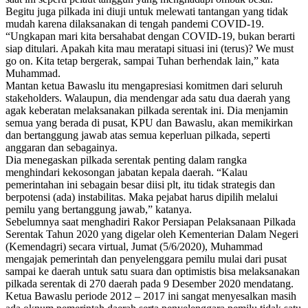
Begitu juga pilkada ini diuji untuk melewati tantangan yang tidak
mudah karena dilaksanakan di tengah pandemi COVID-19.
“Ungkapan mari kita bersahabat dengan COVID-19, bukan berarti
siap ditulari. Apakah kita mau meratapi situasi ini (terus)? We must
go on. Kita tetap bergerak, sampai Tuhan berhendak lain,” kata
Muhammad.
Mantan ketua Bawaslu itu mengapresiasi komitmen dari seluruh
stakeholders. Walaupun, dia mendengar ada satu dua daerah yang
agak keberatan melaksanakan pilkada serentak ini. Dia menjamin
semua yang berada di pusat, KPU dan Bawaslu, akan memikirkan
dan bertanggung jawab atas semua keperluan pilkada, seperti
anggaran dan sebagainya.
Dia menegaskan pilkada serentak penting dalam rangka
menghindari kekosongan jabatan kepala daerah. “Kalau
pemerintahan ini sebagain besar diisi plt, itu tidak strategis dan
berpotensi (ada) instabilitas. Maka pejabat harus dipilih melalui
pemilu yang bertanggung jawab,” katanya.
Sebelumnya saat menghadiri Rakor Persiapan Pelaksanaan Pilkada
Serentak Tahun 2020 yang digelar oleh Kementerian Dalam Negeri
(Kemendagri) secara virtual, Jumat (5/6/2020), Muhammad
mengajak pemerintah dan penyelenggara pemilu mulai dari pusat
sampai ke daerah untuk satu suara dan optimistis bisa melaksanakan
pilkada serentak di 270 daerah pada 9 Desember 2020 mendatang.
Ketua Bawaslu periode 2012 – 2017 ini sangat menyesalkan masih