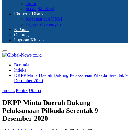
Opini
Secangkir Kopi
Ekonomi Bisnis
Koperasi dan UKM
Laporan Keuangan
E-Paper
Olahraga
Laporan Khusus
Primary
Menu
Beranda
Indeks
DKPP Minta Daerah Dukung Pelaksanaan Pilkada Serentak 9
Desember 2020
Indeks
Politik
Utama
DKPP Minta Daerah Dukung
Pelaksanaan Pilkada Serentak 9
Desember 2020