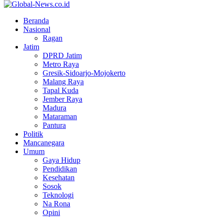
Facebook
Twitter
Youtube
Beranda
Nasional
Ragan
Jatim
DPRD Jatim
Metro Raya
Gresik-Sidoarjo-Mojokerto
Malang Raya
Tapal Kuda
Jember Raya
Madura
Mataraman
Pantura
Politik
Mancanegara
Umum
Gaya Hidup
Pendidikan
Kesehatan
Sosok
Teknologi
Na Rona
Opini