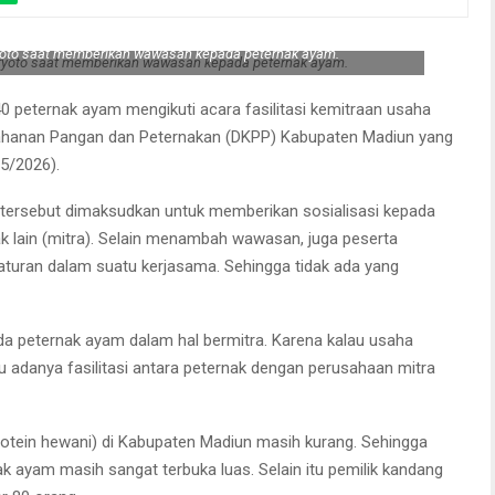
yoto saat memberikan wawasan kepada peternak ayam.
 peternak ayam mengikuti acara fasilitasi kemitraan usaha
etahanan Pangan dan Peternakan (DKPP) Kabupaten Madiun yang
5/2026).
n tersebut dimaksudkan untuk memberikan sosialisasi kepada
k lain (mitra). Selain menambah wawasan, juga peserta
turan dalam suatu kerjasama. Sehingga tidak ada yang
da peternak ayam dalam hal bermitra. Karena kalau usaha
u adanya fasilitasi antara peternak dengan perusahaan mitra
otein hewani) di Kabupaten Madiun masih kurang. Sehingga
 ayam masih sangat terbuka luas. Selain itu pemilik kandang