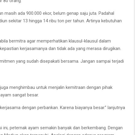
r 80 orang.
n masih ada 900.000 ekor, belum genap saju juta. Padahal
n sekitar 13 hingga 14 ribu ton per tahun. Artinya kebutuhan
ila bermitra agar memperhatikan klausul-klausul dalam
 kepastian kerjasamanya dan tidak ada yang merasa dirugikan.
omitmen yang sudah disepakati bersama. Jangan sampai terjadi
at mengikuti acara di aula DKPP Kab. Madiun.
a juga menghimbau untuk menjalin kemitraan dengan pihak
 ayam sangat besar.
u kerjasama dengan perbankan. Karena biayanya besar.” lanjutnya
asi ini, peternak ayam semakin banyak dan berkembang. Dengan