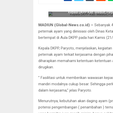
Kepala DKPP Kab. Madiun, Par
MADIUN (Global-News.co.id) –
Sebanyak 40
peternak ayam yang diinisiasi oleh Dinas K
bertempat di Aula DKPP pada hari Kamis (21/
Kepala DKPP, Paryoto, menjelaskan, kegiata
peternak ayam terkait kerjasama dengan piha
diharapkan memahami ketentuan-ketentuan a
dirugikan.
” Fasilitasi untuk memberikan wawasan kepa
mandiri modalnya cukup besar. Sehingga perl
dalam kerjasama,” jelas Paryoto.
Menurutnya, kebutuhan akan daging ayam (pr
potensi pengembangan ( penambahan ) ternak