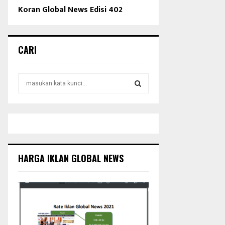
Koran Global News Edisi 402
CARI
S
e
a
S
r
c
E
h
f
A
o
HARGA IKLAN GLOBAL NEWS
r
R
:
C
H