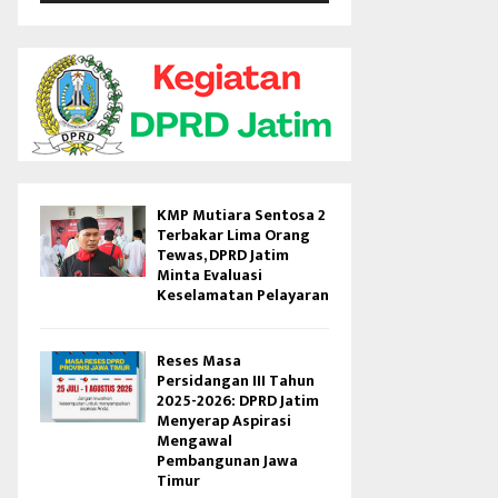
V
i
d
e
o
KMP Mutiara Sentosa 2
Terbakar Lima Orang
Tewas, DPRD Jatim
Minta Evaluasi
Keselamatan Pelayaran
Reses Masa
Persidangan III Tahun
2025-2026: DPRD Jatim
Menyerap Aspirasi
Mengawal
Pembangunan Jawa
Timur