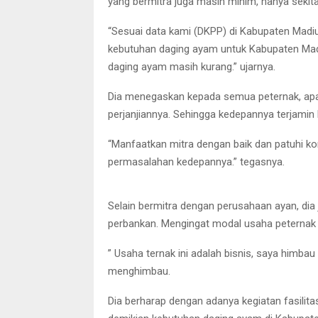
yang bermitra juga masih minim, hanya sekita
“Sesuai data kami (DKPP) di Kabupaten Madiu
kebutuhan daging ayam untuk Kabupaten Madiu
daging ayam masih kurang.” ujarnya.
Dia menegaskan kepada semua peternak, apab
perjanjiannya. Sehingga kedepannya terjamin
“Manfaatkan mitra dengan baik dan patuhi k
permasalahan kedepannya.” tegasnya.
Para peternak ayam sa
Selain bermitra dengan perusahaan ayan, di
perbankan. Mengingat modal usaha peternak
” Usaha ternak ini adalah bisnis, saya himba
menghimbau.
Dia berharap dengan adanya kegiatan fasilit