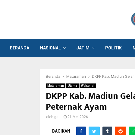
BERANDA
NASIONAL
JATIM
POLITIK
Beranda
Mataraman
DKPP Kab. Madiun Gelar 
Mataraman
Utama
Webtorial
DKPP Kab. Madiun Gela
Peternak Ayam
oleh
gas
21 Mei 2026
BAGIKAN