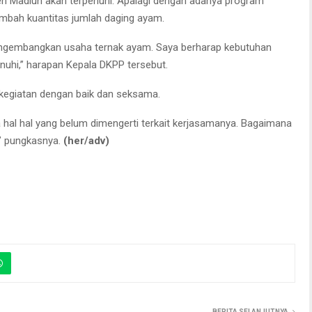
n Madiun akan terpenuhi. Apalagi dengan adanya program
ambah kuantitas jumlah daging ayam.
mengembangkan usaha ternak ayam. Saya berharap kebutuhan
nuhi,” harapan Kepala DKPP tersebut.
 kegiatan dengan baik dan seksama.
a hal hal yang belum dimengerti terkait kerjasamanya. Bagaimana
,” pungkasnya.
(her/adv)
BERITA SELANJUTNYA